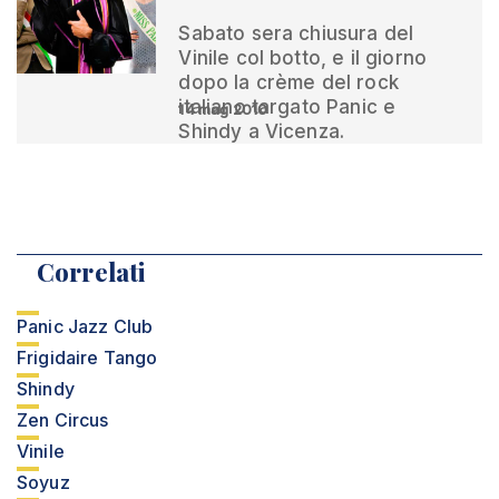
Sabato sera chiusura del
Vinile col botto, e il giorno
dopo la crème del rock
italiano targato Panic e
14 mag 2010
Shindy a Vicenza.
Correlati
Panic Jazz Club
Frigidaire Tango
Shindy
Zen Circus
Vinile
Soyuz