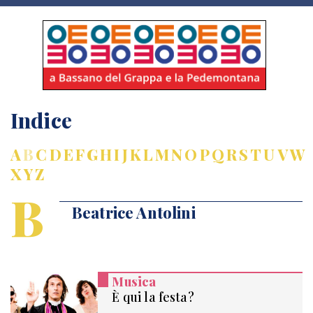
Indice
A
B
C
D
E
F
G
H
I
J
K
L
M
N
O
P
Q
R
S
T
U
V
W
X
Y
Z
B
Beatrice Antolini
Musica
È qui la festa?