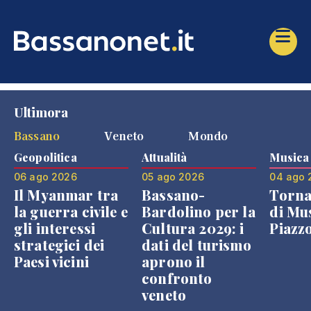
Ultimora
Bassano
Veneto
Mondo
Geopolitica
Attualità
Musica
06 ago 2026
05 ago 2026
04 ago 
Il Myanmar tra
Bassano-
Torna
la guerra civile e
Bardolino per la
di Mus
gli interessi
Cultura 2029: i
Piazz
strategici dei
dati del turismo
Paesi vicini
aprono il
confronto
veneto