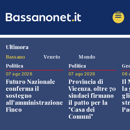
Ultimora
Bassano
Veneto
Mondo
Politica
Politica
Geo
07 ago 2026
07 ago 2026
06 
Futuro Nazionale
Provincia di
Il
conferma il
Vicenza, oltre 70
la 
sostegno
sindaci firmano
gli
all'amministrazione
il patto per la
st
Finco
"Casa dei
Pae
Comuni"