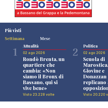
Più visti
Settimana
Mese
Attualità
Politica
1
2
02 ago 2026
02 ago 2026
Rondò Brenta, un
Scuola di
quartiere che
Marostica
cambia: «Non
Giovine e
siamo il Bronx di
Donazzan
Bassano, qui si
replicano 
vive bene»
opposizio
Visto 23.228 volte
Visto 20.220 v