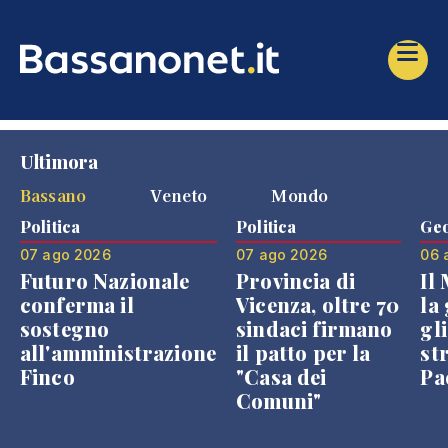
Ultimora
Bassano
Veneto
Mondo
Politica
Politica
Geo
07 ago 2026
07 ago 2026
06 
Futuro Nazionale
Provincia di
Il
conferma il
Vicenza, oltre 70
la 
sostegno
sindaci firmano
gli
all'amministrazione
il patto per la
st
Finco
"Casa dei
Pae
Comuni"