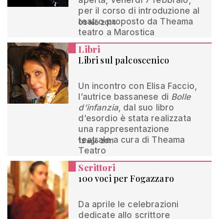
aperta, venerdì 7 febbraio,
per il corso di introduzione al
teatro proposto da Theama
03 feb 2014
teatro a Marostica
Libri
Libri sul palcoscenico
Un incontro con Elisa Faccio,
l’autrice bassanese di
Bolle
d’infanzia
, dal suo libro
d’esordio è stata realizzata
una rappresentazione
teatrale a cura di Theama
12 ago 2011
Teatro
Scrittori
100 voci per Fogazzaro
Da aprile le celebrazioni
dedicate allo scrittore