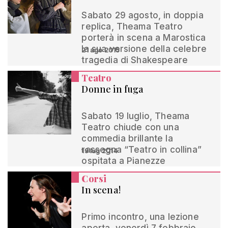
Sabato 29 agosto, in doppia
replica, Theama Teatro
porterà in scena a Marostica
la sua versione della celebre
21 ago 2015
tragedia di Shakespeare
Teatro
Donne in fuga
Sabato 19 luglio, Theama
Teatro chiude con una
commedia brillante la
rassegna “Teatro in collina”
19 lug 2014
ospitata a Pianezze
Corsi
In scena!
Primo incontro, una lezione