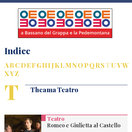
Indice
A
B
C
D
E
F
G
H
I
J
K
L
M
N
O
P
Q
R
S
T
U
V
W
X
Y
Z
T
Theama Teatro
Teatro
Romeo e Giulietta al Castello