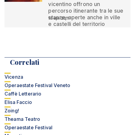
vicentino offrono un
percorso itinerante tra le sue
stanze, aperte anche in ville
13 apr 2011
e castelli del territorio
Correlati
Vicenza
Operaestate Festival Veneto
Caffè Letterario
Elisa Faccio
Zoing!
Theama Teatro
Operaestate Festival