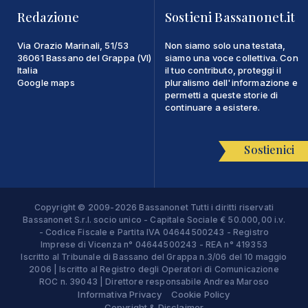
Redazione
Sostieni Bassanonet.it
Via Orazio Marinali, 51/53
Non siamo solo una testata,
36061 Bassano del Grappa (VI)
siamo una voce collettiva. Con
Italia
il tuo contributo, proteggi il
Google maps
pluralismo dell'informazione e
permetti a queste storie di
continuare a esistere.
Sostienici
Copyright © 2009-2026 Bassanonet Tutti i diritti riservati
Bassanonet S.r.l. socio unico - Capitale Sociale € 50.000,00 i.v.
- Codice Fiscale e Partita IVA 04644500243 - Registro
Imprese di Vicenza n° 04644500243 - REA n° 419353
Iscritto al Tribunale di Bassano del Grappa n.3/06 del 10 maggio
2006 | Iscritto al Registro degli Operatori di Comunicazione
ROC n. 39043 | Direttore responsabile Andrea Maroso
Informativa Privacy
Cookie Policy
Copyright & Disclaimer