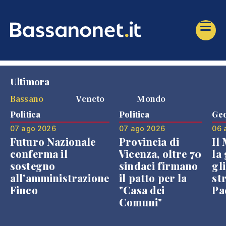
Ultimora
Bassano
Veneto
Mondo
Politica
Politica
Geo
07 ago 2026
07 ago 2026
06 
Futuro Nazionale
Provincia di
Il
conferma il
Vicenza, oltre 70
la 
sostegno
sindaci firmano
gli
all'amministrazione
il patto per la
st
Finco
"Casa dei
Pae
Comuni"