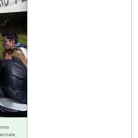
hanno
erciale,