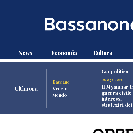
News
Economia
Cultura
Geopolitica
06 ago 2026
Bassano
Il Myanmar tr
Ultimora
Veneto
guerra civile 
Mondo
interessi
strategici dei
Paesi vicini