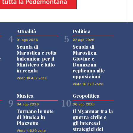
Attualità
Politica
4
5
01 ago 2026
02 ago 2026
Scuola di
Scuola di
n
Marostica e rotta
Marostica,
e
balcanica: per il
Giovine e
Ministero è tutto
Donazzan
in regola
replicano alle
opposizioni
Visto 18.487 volte
Visto 16.329 volte
Musica
Geopolitica
9
10
04 ago 2026
06 ago 2026
Tornano le note
Il Myanmar tra la
di Musica in
guerra civile e
Piazzotto
gli interessi
strategici dei
Visto 4.620 volte