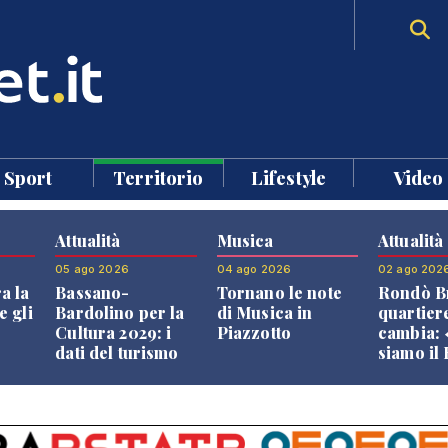
Sport
Territorio
Lifestyle
Video
Attualità
Musica
Attualità
05 ago 2026
04 ago 2026
02 ago 202
a la
Bassano-
Tornano le note
Rondò Br
e gli
Bardolino per la
di Musica in
quartier
Cultura 2029: i
Piazzotto
cambia:
dati del turismo
siamo il
aprono il
Bassano,
confronto veneto
vive ben