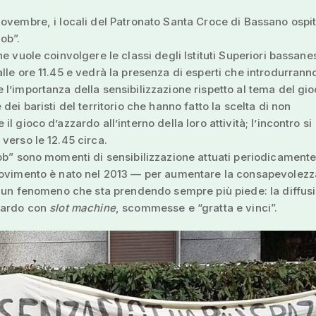
ovembre, i locali del Patronato Santa Croce di Bassano ospi
ob”.
e vuole coinvolgere le classi degli Istituti Superiori bassanes
lle ore 11.45 e vedrà la presenza di esperti che introdurrann
l’importanza della sensibilizzazione rispetto al tema del gi
dei baristi del territorio che hanno fatto la scelta di non
l gioco d’azzardo all’interno della loro attività; l’incontro si
verso le 12.45 circa.
ob” sono momenti di sensibilizzazione attuati periodicament
movimento è nato nel 2013 — per aumentare la consapevolezz
u un fenomeno che sta prendendo sempre più piede: la diffus
zardo con
slot machine
, scommesse e “gratta e vinci”.