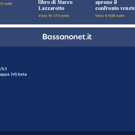
libro di Marco
aprono il
92 volte
Lazzarotto
confronto venet
Visto 10.373 volte
Visto 6.938 volte
1/53
ppa (VI) Italia