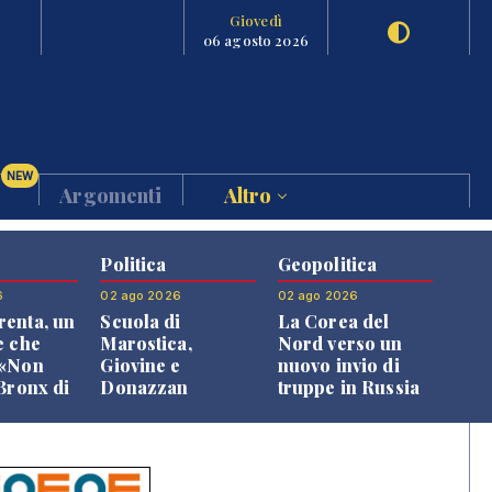
Giovedì
06 agosto 2026
NEW
Argomenti
Altro
Politica
Geopolitica
6
02 ago 2026
02 ago 2026
enta, un
Scuola di
La Corea del
e che
Marostica,
Nord verso un
 «Non
Giovine e
nuovo invio di
 Bronx di
Donazzan
truppe in Russia
 qui si
replicano alle
e»
opposizioni