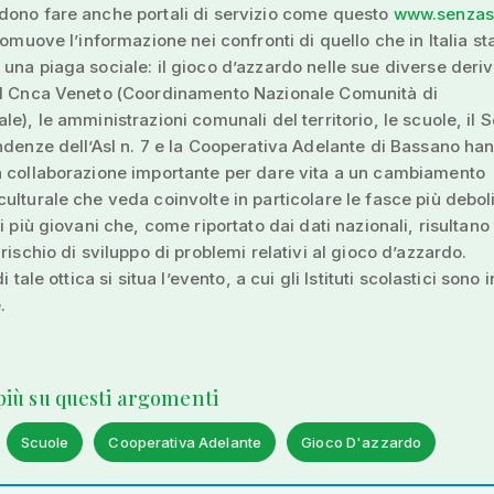
dono fare anche portali di servizio come questo
www.senzaslo
romuove l’informazione nei confronti di quello che in Italia st
una piaga sociale: il gioco d’azzardo nelle sue diverse deriv
il Cnca Veneto (Coordinamento Nazionale Comunità di
le), le amministrazioni comunali del territorio, le scuole, il S
ndenze dell’Asl n. 7 e la Cooperativa Adelante di Bassano ha
a collaborazione importante per dare vita a un cambiamento
ulturale che veda coinvolte in particolare le fasce più debol
i più giovani che, come riportato dai dati nazionali, risultano 
 rischio di sviluppo di problemi relativi al gioco d’azzardo.
i tale ottica si situa l’evento, a cui gli Istituti scolastici sono i
.
 più su questi argomenti
Scuole
Cooperativa Adelante
Gioco D'azzardo