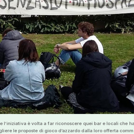
e l’iniziativa è volta a far riconoscere quei bar e locali che 
ogliere le proposte di gioco d’azzardo dalla loro offerta comm