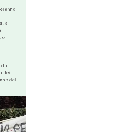
teranno
i, si
o
oco
e da
a dei
ione del