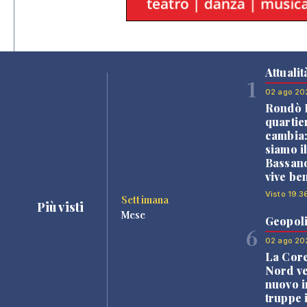
Attualit
1
02 ago 20
Rondò B
quartie
cambia
siamo i
Bassano
vive be
Visto 19.3
Settimana
Più visti
Mese
Geopoli
6
02 ago 20
La Core
Nord v
nuovo i
truppe 