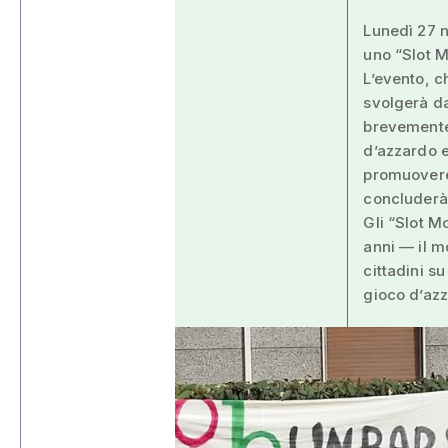
Lunedì 27 n
uno “Slot M
L’evento, ch
svolgerà da
brevemente 
d’azzardo e 
promuovere i
concluderà 
Gli “Slot M
anni — il 
cittadini s
gioco d’az