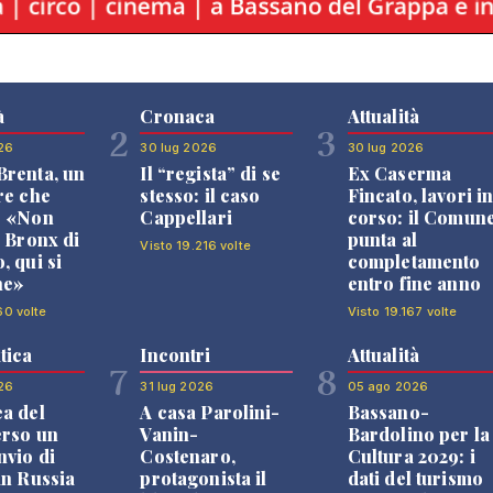
à
Cronaca
Attualità
2
3
26
30 lug 2026
30 lug 2026
renta, un
Il “regista” di se
Ex Caserma
re che
stesso: il caso
Fincato, lavori i
: «Non
Cappellari
corso: il Comun
l Bronx di
punta al
Visto 19.216 volte
, qui si
completamento
ne»
entro fine anno
60 volte
Visto 19.167 volte
tica
Incontri
Attualità
7
8
26
31 lug 2026
05 ago 2026
a del
A casa Parolini-
Bassano-
erso un
Vanin-
Bardolino per la
nvio di
Costenaro,
Cultura 2029: i
in Russia
protagonista il
dati del turismo