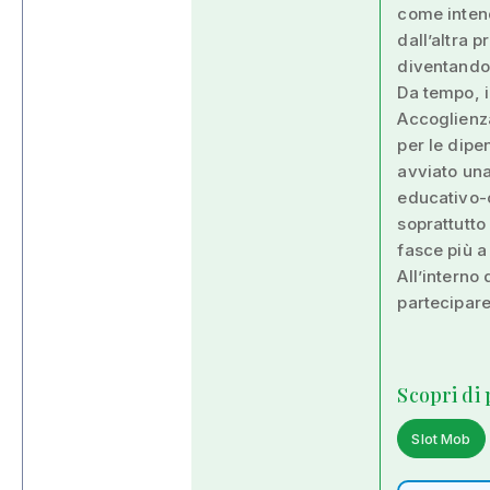
come inten
dall’altra p
diventando 
Da tempo, 
Accoglienza
per le dipe
avviato un
educativo-c
soprattutto 
fasce più a
All’interno d
partecipare
Scopri di
Slot Mob