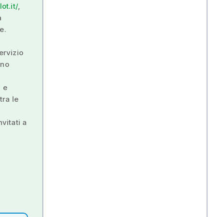
t.it/
,
a
e.
ervizio
nno
i e
tra le
nvitati a