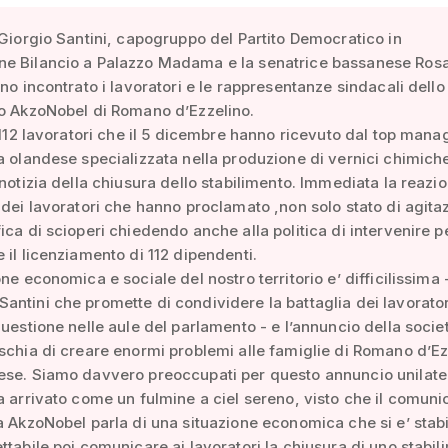
 Giorgio Santini, capogruppo del Partito Democratico in
e Bilancio a Palazzo Madama e la senatrice bassanese Ros
nno incontrato i lavoratori e le rappresentanze sindacali dello
to AkzoNobel di Romano d’Ezzelino.
i 112 lavoratori che il 5 dicembre hanno ricevuto dal top man
a olandese specializzata nella produzione di vernici chimiche
 notizia della chiusura dello stabilimento. Immediata la reazi
 dei lavoratori che hanno proclamato ,non solo stato di agita
ica di scioperi chiedendo anche alla politica di intervenire p
 il licenziamento di 112 dipendenti.
ne economica e sociale del nostro territorio e’ difficilissima 
ntini che promette di condividere la battaglia dei lavorator
questione nelle aule del parlamento - e l’annuncio della socie
schia di creare enormi problemi alle famiglie di Romano d’Ez
ese. Siamo davvero preoccupati per questo annuncio unilate
a arrivato come un fulmine a ciel sereno, visto che il comuni
a AkzoNobel parla di una situazione economica che si e’ stabi
ttabile poi comunicare ai lavoratori la chiusura di uno stabil