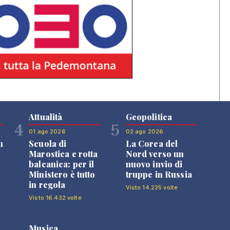
Attualità
Geopolitica
4
5
01 ago 2026
02 ago 2026
n
Scuola di
La Corea del
Marostica e rotta
Nord verso un
balcanica: per il
nuovo invio di
i
Ministero è tutto
truppe in Russia
in regola
Visto 14.235 volte
Visto 16.432 volte
Musica