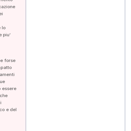
cazione
ei
 lo
e piu’
be forse
mpatto
ziamenti
due
o essere
 che
i
co e del