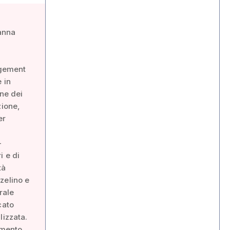
anna
agement
 in
one dei
zione,
er
-
i e di
tà
zelino e
rale
cato
lizzata.
imento