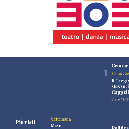
Cronac
1
30 lug 20
Il “regi
stesso: 
Cappell
Visto 19.18
Settimana
Più visti
Mese
Politica