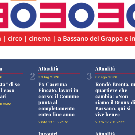
a
Attualità
Attualità
2
3
26
30 lug 2026
02 ago 2026
sta” di se
Ex Caserma
Rondò Brenta, u
il caso
Fincato, lavori in
quartiere che
ari
corso: il Comune
cambia: «Non
punta al
siamo il Bronx d
8 volte
completamento
Bassano, qui si
entro fine anno
vive bene»
Visto 19.155 volte
Visto 17.291 volte
Incontri
Attualità