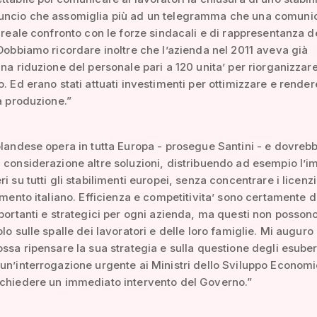
uncio che assomiglia più ad un telegramma che una comuni
n reale confronto con le forze sindacali e di rappresentanza d
 Dobbiamo ricordare inoltre che l’azienda nel 2011 aveva già
una riduzione del personale pari a 120 unita’ per riorganizzare
o. Ed erano stati attuati investimenti per ottimizzare e render
la produzione.”
olandese opera in tutta Europa - prosegue Santini - e dovreb
 considerazione altre soluzioni, distribuendo ad esempio l’i
ri su tutti gli stabilimenti europei, senza concentrare i licen
limento italiano. Efficienza e competitivita’ sono certamente 
mportanti e strategici per ogni azienda, ma questi non posson
olo sulle spalle dei lavoratori e delle loro famiglie. Mi auguro
ossa ripensare la sua strategia e sulla questione degli esuber
un’interrogazione urgente ai Ministri dello Sviluppo Economi
 chiedere un immediato intervento del Governo.”