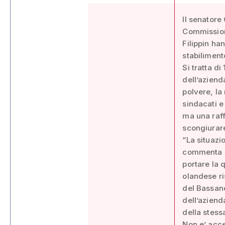
Il senatore
Commission
Filippin ha
stabilimen
Si tratta d
dell’aziend
polvere, la
sindacati e
ma una raff
scongiurare
“La situazio
commenta Sa
portare la 
olandese ri
del Bassan
dell’aziend
della stess
Non e’ acce