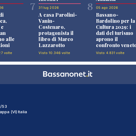
7
8
26
31 lug 2026
05 ago 2026
di
A casa Parolini-
Bassano-
ca,
Vanin-
Bardolino per la
 e
Costenaro,
Cultura 2029: i
an
protagonista il
dati del turismo
no alle
libro di Marco
aprono il
ioni
Lazzarotto
confronto venet
27 volte
Visto 10.346 volte
Visto 4.831 volte
1/53
ppa (VI) Italia