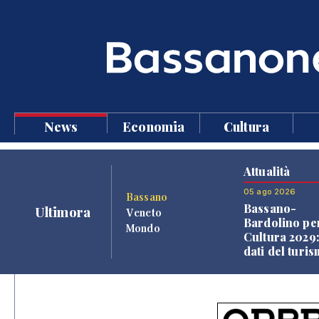
News
Economia
Cultura
Attualità
05 ago 2026
Bassano
Bassano-
Ultimora
Veneto
Bardolino per
Mondo
Cultura 2029:
dati del turi
aprono il
confronto ve