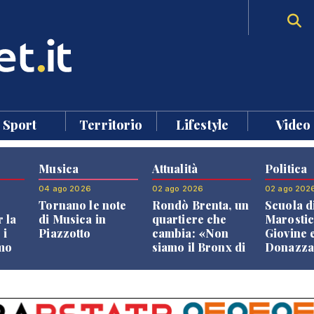
Sport
Territorio
Lifestyle
Video
Musica
Attualità
Politica
04 ago 2026
02 ago 2026
02 ago 202
Tornano le note
Rondò Brenta, un
Scuola d
 la
di Musica in
quartiere che
Marostic
 i
Piazzotto
cambia: «Non
Giovine 
smo
siamo il Bronx di
Donazz
Bassano, qui si
replican
neto
vive bene»
opposizi