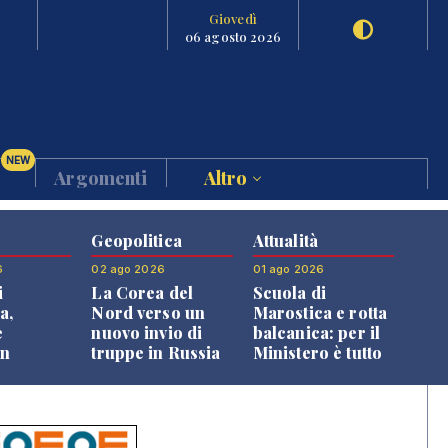
Giovedì
06 agosto 2026
NEW
Argomenti
Altro
Geopolitica
Attualità
6
02 ago 2026
01 ago 2026
i
La Corea del
Scuola di
a,
Nord verso un
Marostica e rotta
e
nuovo invio di
balcanica: per il
an
truppe in Russia
Ministero è tutto
o alle
in regola
oni