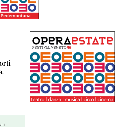
orti
a.
i i