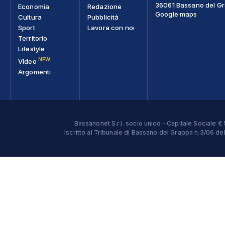
36061 Bassano del Gra
Economia
Redazione
Google maps
Cultura
Pubblicità
Sport
Lavora con noi
Territorio
Lifestyle
NEW
Video
Argomenti
Bassanonet S.r.l. socio unico - Capitale Sociale
Iscritto al Tribunale di Bassano del Grappa n.3/06 d