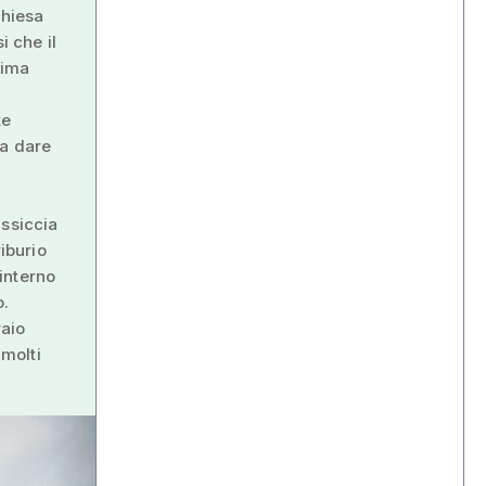
chiesa
i che il
rima
te
va dare
d
assiccia
riburio
'interno
o.
raio
molti