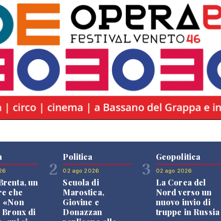
à
Politica
Geopolitica
2
3
26
02 ago 2026
02 ago 2026
renta, un
Scuola di
La Corea del
re che
Marostica,
Nord verso un
: «Non
Giovine e
nuovo invio di
l Bronx di
Donazzan
truppe in Russia