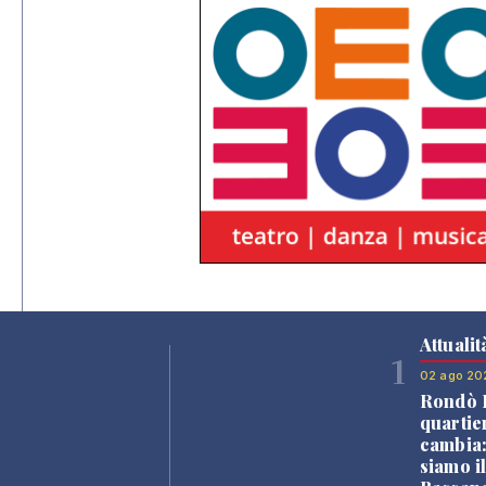
Attualit
1
02 ago 20
Rondò B
quartie
cambia
siamo i