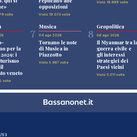
, qui si
replicano alle
Visto 18.999 volte
ne»
opposizioni
79 volte
Visto 19.073 volte
à
Musica
Geopolitica
7
8
26
04 ago 2026
06 ago 2026
o-
Tornano le note
Il Myanmar tra l
no per la
di Musica in
guerra civile e
 2029: i
Piazzotto
gli interessi
l turismo
strategici dei
Visto 5.987 volte
il
Paesi vicini
to veneto
Visto 5.011 volte
5 volte
1/53