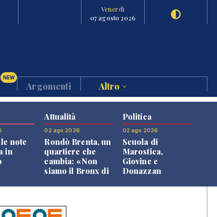
Venerdì
07 agosto 2026
NEW
Argomenti
Altro
Attualità
Politica
6
02 ago 2026
02 ago 2026
le note
Rondò Brenta, un
Scuola di
a in
quartiere che
Marostica,
o
cambia: «Non
Giovine e
siamo il Bronx di
Donazzan
Bassano, qui si
replicano alle
vive bene»
opposizioni