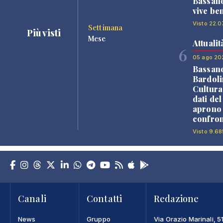
Bassano
vive be
Visto 22.0
Settimana
Più visti
Mese
Attualit
6
05 ago 20
Bassan
Bardoli
Cultura
dati de
aprono 
confron
Visto 9.68
Canali
Contatti
Redazione
News
Gruppo
Via Orazio Marinali, 5