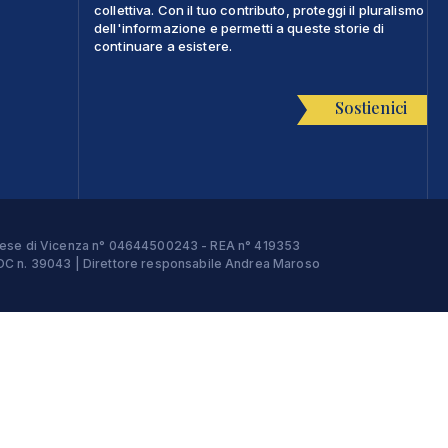
collettiva. Con il tuo contributo, proteggi il pluralismo
dell'informazione e permetti a queste storie di
continuare a esistere.
Sostienici
Imprese di Vicenza n° 04644500243 - REA n° 419353
e ROC n. 39043 | Direttore responsabile Andrea Maroso