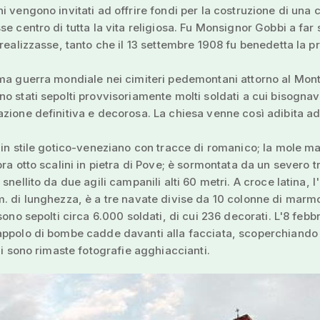
i vengono invitati ad offrire fondi per la costruzione di una 
e centro di tutta la vita religiosa. Fu Monsignor Gobbi a far s
 realizzasse, tanto che il 13 settembre 1908 fu benedetta la p
ma guerra mondiale nei cimiteri pedemontani attorno al Mon
o stati sepolti provvisoriamente molti soldati a cui bisogna
zione definitiva e decorosa. La chiesa venne così adibita a
 in stile gotico-veneziano con tracce di romanico; la mole m
pra otto scalini in pietra di Pove; è sormontata da un severo t
snellito da due agili campanili alti 60 metri. A croce latina, l
. di lunghezza, è a tre navate divise da 10 colonne di marm
sono sepolti circa 6.000 soldati, di cui 236 decorati. L'8 febb
appolo di bombe cadde davanti alla facciata, scoperchiando 
cui sono rimaste fotografie agghiaccianti.