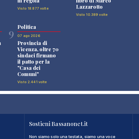
in regola
libro di Marco
Lazzarotto
Visto 18.877 volte
Visto 10.389 volte
Politica
9
07 ago 2026
a
Provincia di
Vicenza, oltre 70
sindaci firmano
il patto per la
"Casa dei
Comuni"
Visto 2.441 volte
Sostieni Bassanonet.it
Non siamo solo una testata, siamo una voce