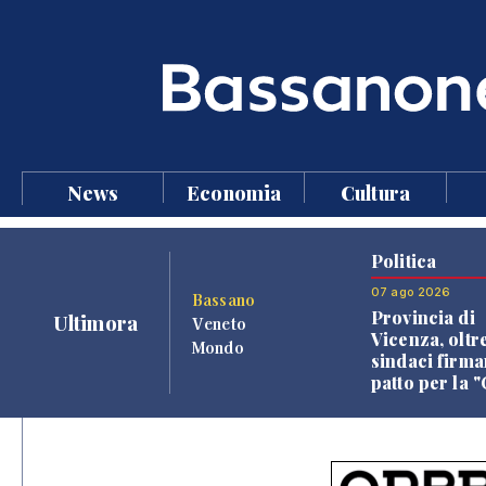
News
Economia
Cultura
Politica
07 ago 2026
Bassano
Provincia di
Ultimora
Veneto
Vicenza, oltr
Mondo
sindaci firma
patto per la 
dei Comuni"