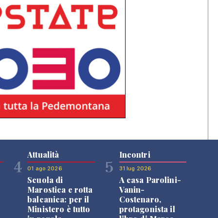
Attualità
Incontri
4
5
01 ago 2026
31 lug 2026
Scuola di
A casa Parolini-
Marostica e rotta
Vanin-
balcanica: per il
Costenaro,
Ministero è tutto
protagonista il