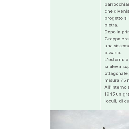
parrocchian
che diveniss
progetto si
pietra.
Dopo la pri
Grappa eran
una sistema
ossario.
L'esterno è
si eleva so
ottagonale, 
misura 75 m
All'interno 
1945 un gr
loculi, di 