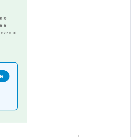
rale
e e
mezzo ai
le