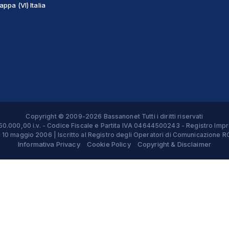
ppa (VI) Italia
Copyright © 2009-2026 Bassanonet Tutti i diritti riservati
 € 50.000,00 i.v. - Codice Fiscale e Partita IVA 04644500243 - Registro 
el 10 maggio 2006 | Iscritto al Registro degli Operatori di Comunicazion
Informativa Privacy
Cookie Policy
Copyright & Disclaimer