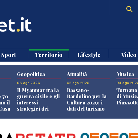
Sport
Territorio
Lifestyle
Video
Geopolitica
Attualità
Musica
06 ago 2026
05 ago 2026
04 ago 202
Il Myanmar tra la
Bassano-
Tornano 
e 70
guerra civile e gli
Bardolino per la
di Music
no il
interessi
Cultura 2029: i
Piazzott
"Casa
strategici dei
dati del turismo
Paesi vicini
aprono il
confronto veneto