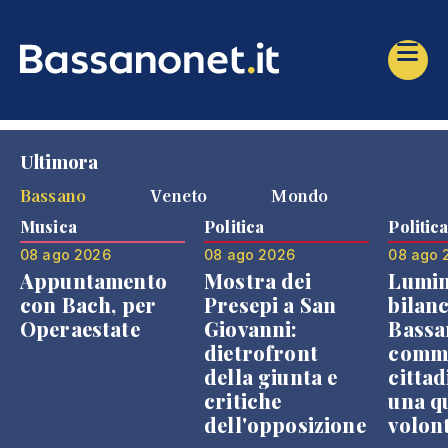
Ultimora
Bassano
Veneto
Mondo
Musica
Politica
Politic
08 ago 2026
08 ago 2026
08 ago 
Appuntamento
Mostra dei
Lumin
con Bach, per
Presepi a San
bilanc
Operaestate
Giovanni:
Bassa
dietrofront
comme
della giunta e
cittad
critiche
una q
dell'opposizione
volon