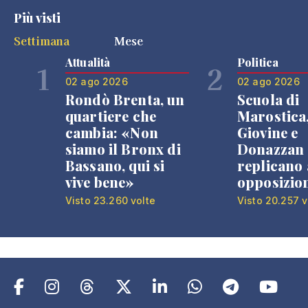
Più visti
Settimana
Mese
Attualità
Politica
1
2
02 ago 2026
02 ago 2026
Rondò Brenta, un
Scuola di
quartiere che
Marostica
cambia: «Non
Giovine e
siamo il Bronx di
Donazzan
Bassano, qui si
replicano 
vive bene»
opposizio
Visto 23.260 volte
Visto 20.257 v