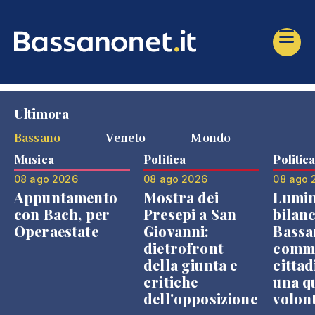
Ultimora
Bassano
Veneto
Mondo
Musica
Politica
Politic
08 ago 2026
08 ago 2026
08 ago 
Appuntamento
Mostra dei
Lumin
con Bach, per
Presepi a San
bilanc
Operaestate
Giovanni:
Bassa
dietrofront
comme
della giunta e
cittad
critiche
una q
dell'opposizione
volon