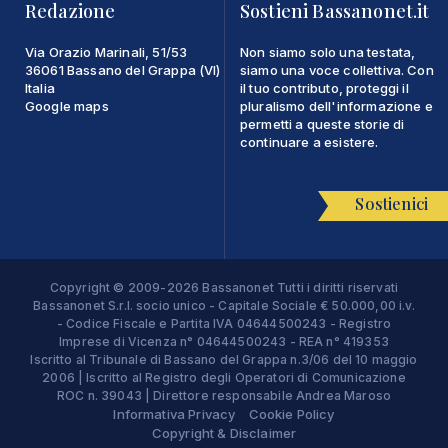
Redazione
Sostieni Bassanonet.it
Via Orazio Marinali, 51/53
Non siamo solo una testata,
36061 Bassano del Grappa (VI)
siamo una voce collettiva. Con
Italia
il tuo contributo, proteggi il
Google maps
pluralismo dell'informazione e
permetti a queste storie di
continuare a esistere.
Sostienici
Copyright © 2009-2026 Bassanonet Tutti i diritti riservati
Bassanonet S.r.l. socio unico - Capitale Sociale € 50.000,00 i.v.
- Codice Fiscale e Partita IVA 04644500243 - Registro
Imprese di Vicenza n° 04644500243 - REA n° 419353
Iscritto al Tribunale di Bassano del Grappa n.3/06 del 10 maggio
2006 | Iscritto al Registro degli Operatori di Comunicazione
ROC n. 39043 | Direttore responsabile Andrea Maroso
Informativa Privacy
Cookie Policy
Copyright & Disclaimer