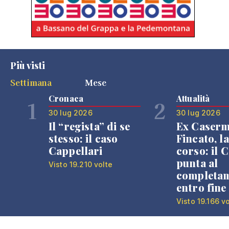
Più visti
Settimana
Mese
Cronaca
Attualità
1
2
30 lug 2026
30 lug 2026
Il “regista” di se
Ex Caser
stesso: il caso
Fincato, la
Cappellari
corso: il
punta al
Visto 19.210 volte
completa
entro fine
Visto 19.166 v