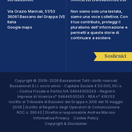
Via Orazio Marinali, 51/53
Non siamo solo una testata,
36061 Bassano del Grappa (VI)
siamo una voce collettiva. Con
Italia
il tuo contributo, proteggi il
Google maps
pluralismo dell'informazione e
permetti a queste storie di
continuare a esistere.
Sostienici
Copyright © 2009-2026 Bassanonet Tutti i diritti riservati
Bassanonet S.r.l. socio unico - Capitale Sociale € 50.000,00 i.v.
- Codice Fiscale e Partita IVA 04644500243 - Registro
Imprese di Vicenza n° 04644500243 - REA n° 419353
Iscritto al Tribunale di Bassano del Grappa n.3/06 del 10 maggio
2006 | Iscritto al Registro degli Operatori di Comunicazione
ROC n. 39043 | Direttore responsabile Andrea Maroso
Informativa Privacy
Cookie Policy
Copyright & Disclaimer