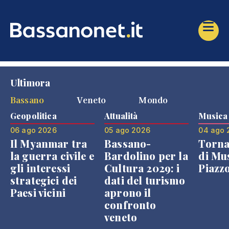
Ultimora
Bassano
Veneto
Mondo
Geopolitica
Attualità
Musica
06 ago 2026
05 ago 2026
04 ago 
Il Myanmar tra
Bassano-
Torna
la guerra civile e
Bardolino per la
di Mus
gli interessi
Cultura 2029: i
Piazz
strategici dei
dati del turismo
Paesi vicini
aprono il
confronto
veneto