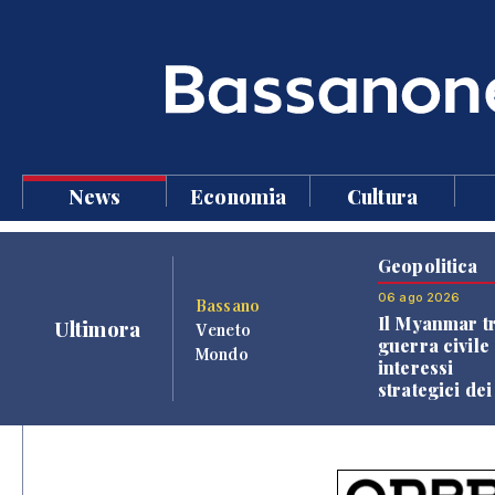
News
Economia
Cultura
Geopolitica
06 ago 2026
Bassano
Il Myanmar tr
Ultimora
Veneto
guerra civile 
Mondo
interessi
strategici dei
Paesi vicini