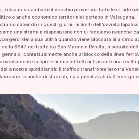
o, dobbiamo cambiare il vecchio proverbio: tutte le strade (de
olitico e anche economico territoriale) portano in Valsugana.
stiamo capendo in questi giorni, ai limiti dell’ovvietà lapaliss
iamo una strada a disposizione non ci facciamo neanche ca
ccorgerci della sua utilità quando viene bloccata alla circola
 della SS47 nel tratto tra San Marino e Rivalta, a seguito del
2 gennaio, contestualmente anche al blocco della linea ferrov
provvisamente scoprire ai non addetti ai trasporti una realtà
ella nostra quotidianità: il traffico transfrontaliero tra Vene
 lavoratori e anche di studenti, i più penalizzati dall’emergen