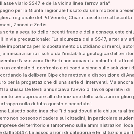
l’asse viario SS47 e della vicina linea ferroviaria”.
pegno per la Giunta regionale fissato da una mozione prese
gliera regionale del Pd Veneto, Chiara Luisetto e sottoscritta 
mani, Zanoni e Zottis.
va sorta a seguito delle recenti frane e della conseguente chi
ali in via precauzionale: “La sicurezza della SS47, arteria viar
e importanza per lo spostamento quotidiano di merci, autom
 è messa a serio rischio dall’instabilità geologica del territor
vembre l’assessora De Berti annunciava la volontà di affront
in un contesto di confronto e di condivisione sulle soluzioni 
ricordando la delibera Cipe che metteva a disposizione di An
euro per la progettazione di una serie di interventi. Ma ancora 
1 la stessa De Berti annunciava l’avvio di tavoli operativi di
ento per approdare alla definizione delle soluzioni migliori p
Purtroppo nulla di tutto questo è accaduto”.
ne Luisetto sottolinea che “i disagi dovuti alla chiusura al tr
ferro non possono ricadere sui cittadini, in particolare studen
 imprese del territorio e tantomeno sulle amministrazioni local
 dalla SS47. Le associazioni di categoria e le istituzioni del t