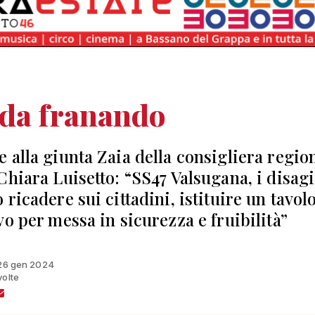
ada franando
 alla giunta Zaia della consigliera regio
Chiara Luisetto: “SS47 Valsugana, i disag
ricadere sui cittadini, istituire un tavol
vo per messa in sicurezza e fruibilità”
 26 gen 2024
volte