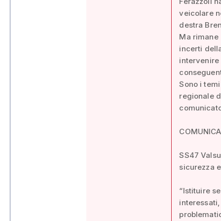
Ferazzoli h
veicolare n
destra Bren
Ma rimane a
incerti dell
intervenire
conseguenti 
Sono i temi
regionale d
comunicato
COMUNIC
SS47 Valsug
sicurezza e 
“Istituire s
interessati,
problematic