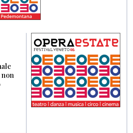
nale
i non
o