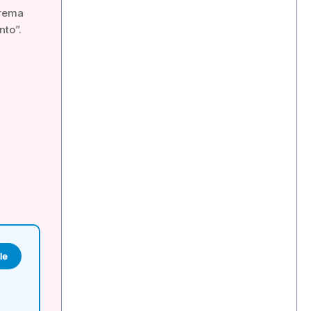
trema
nto”.
le