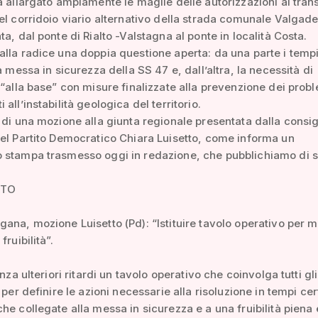
a allargato ampiamente le maglie delle autorizzazioni al trans
el corridoio viario alternativo della strada comunale Valgade
ta, dal ponte di Rialto -Valstagna al ponte in località Costa.
lla radice una doppia questione aperta: da una parte i temp
a messa in sicurezza della SS 47 e, dall’altra, la necessità di
 “alla base” con misure finalizzate alla prevenzione dei prob
all’instabilità geologica del territorio.
 di una mozione alla giunta regionale presentata dalla consig
el Partito Democratico Chiara Luisetto, come informa un
 stampa trasmesso oggi in redazione, che pubblichiamo di s
ATO
ana, mozione Luisetto (Pd): “Istituire tavolo operativo per m
fruibilità”.
enza ulteriori ritardi un tavolo operativo che coinvolga tutti gli
 per definire le azioni necessarie alla risoluzione in tempi cer
he collegate alla messa in sicurezza e a una fruibilità piena