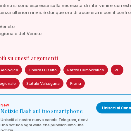
entino si sono espresse sulla necessità di intervenire con es
enza ulteriori rinvii: è dunque ora di accelerare con il confro
Veneto
egionale del Veneto
 più su questi argomenti
Geologica
Chiara Luisetto
Partito Democratico
PD
Regionale
Statale Valsugana
Frana
New
Unisciti al Cana
Notizie flash sul tuo smartphone
Unisciti al nostro nuovo canale Telegram, ricevi
una notifica ogni volta che pubblichiamo una
notizia.