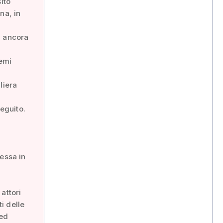
ito
na, in
i ancora
lemi
liera
eguito.
essa in
 attori
ti delle
 ed