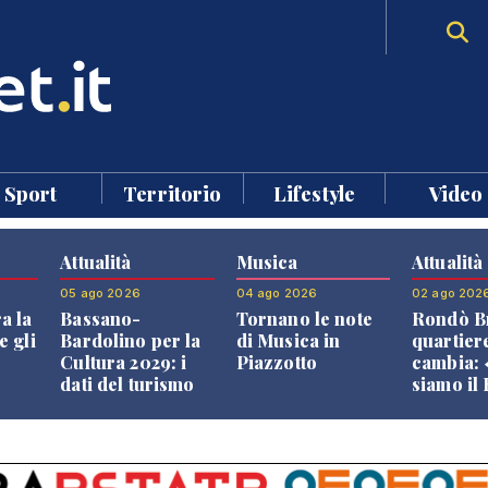
Sport
Territorio
Lifestyle
Video
Attualità
Musica
Attualità
05 ago 2026
04 ago 2026
02 ago 202
a la
Bassano-
Tornano le note
Rondò Br
e gli
Bardolino per la
di Musica in
quartier
Cultura 2029: i
Piazzotto
cambia:
dati del turismo
siamo il
aprono il
Bassano,
confronto veneto
vive ben