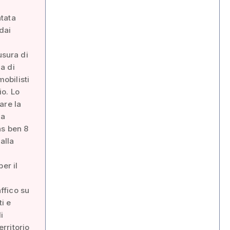
ntata
dai
usura di
ia di
obilisti
io. Lo
are la
da
as ben 8
alla
er il
affico su
ti e
i
erritorio