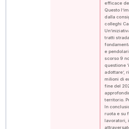
efficace del
Questo l’im
dalla consi
colleghi Ca
Un’iniziati
tratti strad
fondamental
e pendolari,
scorso 9 no
questione ‘
adottare’, 
milioni di 
fine del 202
approfondim
territorio. 
In conclusio
ruota e su 
lavoratori,
attraversate