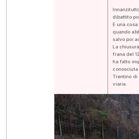
Innanzitutt
dibattito p
E una cosa 
quando abb
salvo poi a
La chiusura
frana del 1
ha fatto im
conosciuta d
Trentino di
viaria.