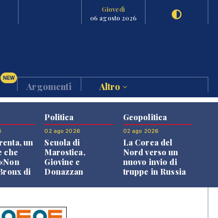
Giovedì
06 agosto 2026
NEW
Argomenti
Altro
Politica
Geopolitica
6
02 ago 2026
02 ago 2026
enta, un
Scuola di
La Corea del
e che
Marostica,
Nord verso un
 «Non
Giovine e
nuovo invio di
 Bronx di
Donazzan
truppe in Russia
 qui si
replicano alle
e»
opposizioni