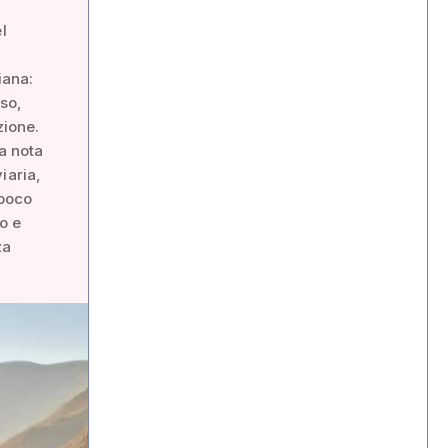
l
iana:
so,
zione.
la nota
iaria,
 poco
to e
za