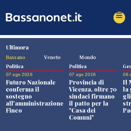
Ultimora
Bassano
Veneto
Mondo
Politica
Politica
Geo
07 ago 2026
07 ago 2026
06 
Futuro Nazionale
Provincia di
Il
conferma il
Vicenza, oltre 70
la 
sostegno
sindaci firmano
gli
all'amministrazione
il patto per la
st
Finco
"Casa dei
Pae
Comuni"