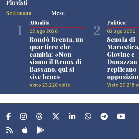
Più visti
Settimana
Mese
Attualità
Politica
1
2
02 ago 2026
02 ago 2026
Rondò Brenta, un
Scuola di
quartiere che
Marostica
cambia: «Non
Giovine e
siamo il Bronx di
Donazzan
Bassano, qui si
replicano 
vive bene»
opposizio
Visto 23.228 volte
Visto 20.218 v