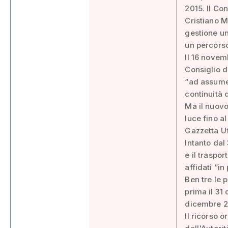
2015. Il Co
Cristiano M
gestione un
un percorso
Il 16 novem
Consiglio d
“ad assumer
continuità d
Ma il nuovo
luce fino al
Gazzetta Uf
Intanto dal
e il traspor
affidati “in
Ben tre le 
prima il 31
dicembre 2
Il ricorso o