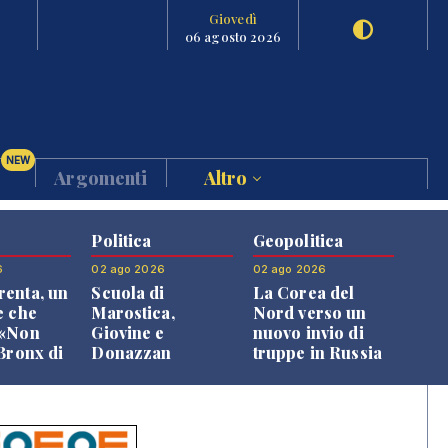
Giovedì
06 agosto 2026
NEW
Argomenti
Altro
Politica
Geopolitica
6
02 ago 2026
02 ago 2026
enta, un
Scuola di
La Corea del
e che
Marostica,
Nord verso un
 «Non
Giovine e
nuovo invio di
 Bronx di
Donazzan
truppe in Russia
 qui si
replicano alle
e»
opposizioni