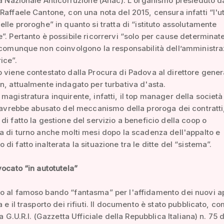
tà Nazionale Anticorruzione (Anac). L'organismo presieduto d
Raffaele Cantone, con una nota del 2015, censura infatti “l'ut
elle proroghe” in quanto si tratta di “istituto assolutamente
”. Pertanto è possibile ricorrervi “solo per cause determinat
 comunque non coinvolgono la responsabilità dell’amministra
ice”.
 viene contestato dalla Procura di Padova al direttore gener
n, attualmente indagato per turbativa d'asta.
magistratura inquirente, infatti, il top manager della società
y avrebbe abusato del meccanismo della proroga dei contratti
di fatto la gestione del servizio a beneficio della coop o
a di turno anche molti mesi dopo la scadenza dell'appalto e
di fatto inalterata la situazione tra le ditte del “sistema”.
vocato “in autotutela”
o al famoso bando “fantasma” per l'affidamento dei nuovi ap
 e il trasporto dei rifiuti. Il documento è stato pubblicato, c
la G.U.R.I. (Gazzetta Ufficiale della Repubblica Italiana) n. 75 d