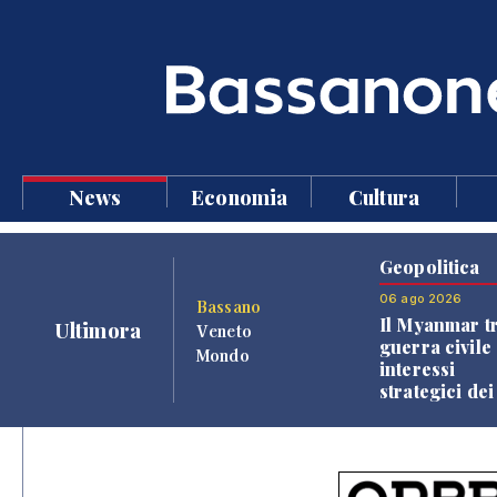
News
Economia
Cultura
Geopolitica
06 ago 2026
Bassano
Il Myanmar tr
Ultimora
Veneto
guerra civile 
Mondo
interessi
strategici dei
Paesi vicini