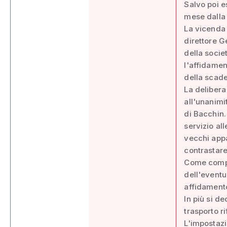
Salvo poi 
mese dalla 
La vicenda t
direttore G
della socie
l'affidament
della scaden
La delibera
all'unanimi
di Bacchin. 
servizio al
vecchi appa
contrastare
Come compen
dell'eventu
affidamento
In più si de
trasporto ri
L'impostazi