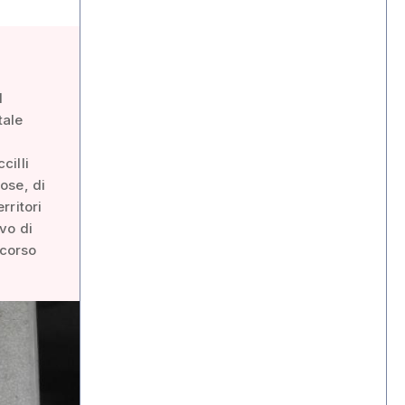
l
tale
.
cilli
cose, di
rritori
vo di
scorso