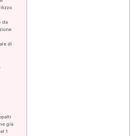
al
ilizzo
e da
zione
ale di
,
palti
ome già
el 1