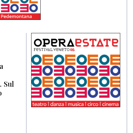
la
. Sul
o