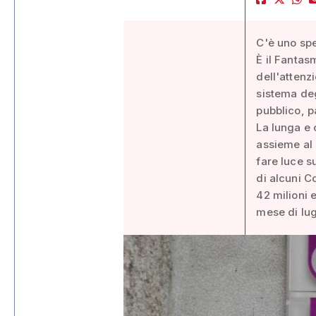
C'è uno spe
È il Fantas
dell'attenz
sistema deg
pubblico, p
La lunga e 
assieme al s
fare luce su
di alcuni C
42 milioni 
mese di lug