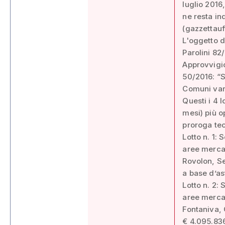
luglio 2016
ne resta in
(gazzettauff
L'oggetto d
Parolini 82
Approvvigio
50/2016: “Se
Comuni vari
Questi i 4 l
mesi) più o
proroga tec
Lotto n. 1: 
aree mercat
Rovolon, S
a base d’as
Lotto n. 2: 
aree mercat
Fontaniva, 
€ 4.095.83