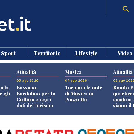
Sport
Territorio
Lifestyle
Video
Attualità
Musica
Attualità
05 ago 2026
04 ago 2026
02 ago 202
a la
Bassano-
Tornano le note
Rondò Br
e gli
Bardolino per la
di Musica in
quartier
Cultura 2029: i
Piazzotto
cambia:
dati del turismo
siamo il
aprono il
Bassano,
confronto veneto
vive ben