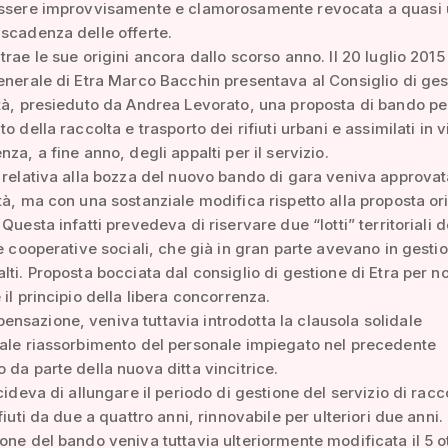
essere improvvisamente e clamorosamente revocata a quasi
scadenza delle offerte.
rae le sue origini ancora dallo scorso anno. Il 20 luglio 2015 
enerale di Etra Marco Bacchin presentava al Consiglio di ges
tà, presieduto da Andrea Levorato, una proposta di bando pe
o della raccolta e trasporto dei rifiuti urbani e assimilati in v
za, a fine anno, degli appalti per il servizio.
 relativa alla bozza del nuovo bando di gara veniva approvat
tà, ma con una sostanziale modifica rispetto alla proposta or
Questa infatti prevedeva di riservare due “lotti” territoriali d
le cooperative sociali, che già in gran parte avevano in gestio
lti. Proposta bocciata dal consiglio di gestione di Etra per n
 il principio della libera concorrenza.
sazione, veniva tuttavia introdotta la clausola solidale
ale riassorbimento del personale impiegato nel precedente
 da parte della nuova ditta vincitrice.
cideva di allungare il periodo di gestione del servizio di racc
fiuti da due a quattro anni, rinnovabile per ulteriori due anni.
one del bando veniva tuttavia ulteriormente modificata il 5 o