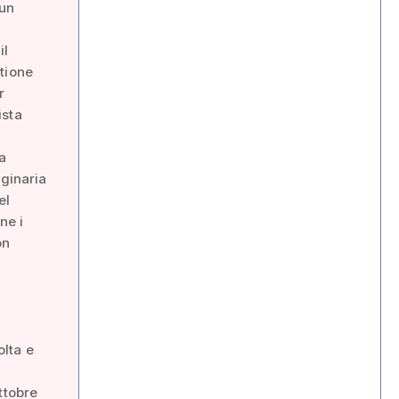
 un
il
tione
r
ista
a
iginaria
el
ne i
on
olta e
ttobre