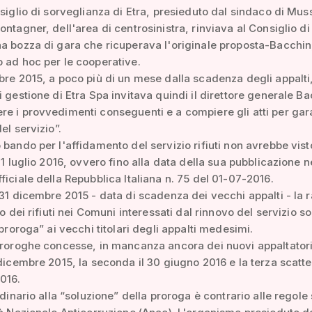
nsiglio di sorveglianza di Etra, presieduto dal sindaco di Mus
ontagner, dell'area di centrosinistra, rinviava al Consiglio di
a bozza di gara che ricuperava l'originale proposta-Bacchin
 ad hoc per le cooperative.
bre 2015, a poco più di un mese dalla scadenza degli appalti,
i gestione di Etra Spa invitava quindi il direttore generale B
e i provvedimenti conseguenti e a compiere gli atti per gara
el servizio”.
 bando per l'affidamento del servizio rifiuti non avrebbe vist
 1 luglio 2016, ovvero fino alla data della sua pubblicazione n
ficiale della Repubblica Italiana n. 75 del 01-07-2016.
 31 dicembre 2015 - data di scadenza dei vecchi appalti - la 
to dei rifiuti nei Comuni interessati dal rinnovo del servizio so
 proroga” ai vecchi titolari degli appalti medesimi.
proroghe concesse, in mancanza ancora dei nuovi appaltatori
 dicembre 2015, la seconda il 30 giugno 2016 e la terza scatter
016.
rdinario alla “soluzione” della proroga è contrario alle regole 