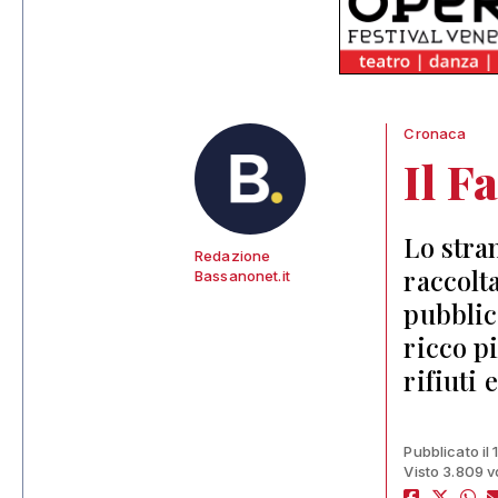
Cronaca
Il F
Lo stra
Redazione
raccolta
Bassanonet.it
pubblica
ricco pi
rifiuti
Pubblicato il
Visto 3.809 v