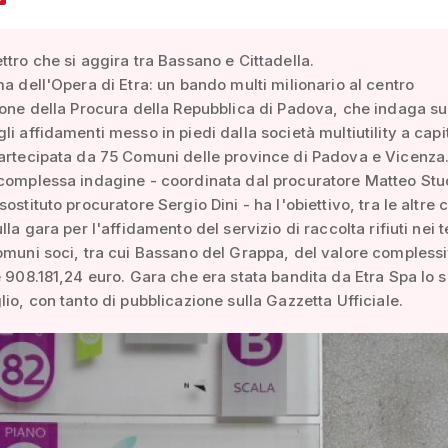
ttro che si aggira tra Bassano e Cittadella.
ma dell'Opera di Etra: un bando multi milionario al centro
ione della Procura della Repubblica di Padova, che indaga su
li affidamenti messo in piedi dalla società multiutility a capi
artecipata da 75 Comuni delle province di Padova e Vicenza
complessa indagine - coordinata dal procuratore Matteo Stuc
ostituto procuratore Sergio Dini - ha l'obiettivo, tra le altre 
lla gara per l'affidamento del servizio di raccolta rifiuti nei te
omuni soci, tra cui Bassano del Grappa, del valore complessi
e 908.181,24 euro. Gara che era stata bandita da Etra Spa lo 
lio, con tanto di pubblicazione sulla Gazzetta Ufficiale.