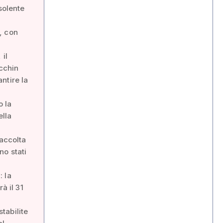
solente
, con
 il
acchin
ntire la
o la
ella
raccolta
no stati
: la
à il 31
stabilite