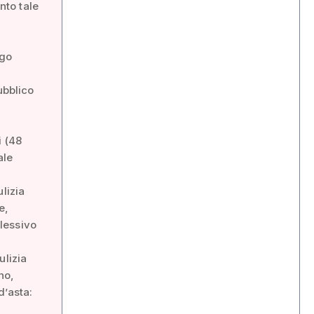
nto tale
rgo
ubblico
i (48
ale
ulizia
e,
lessivo
ulizia
no,
d’asta: