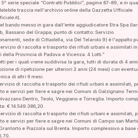
, 5° serie speciale “Contratti Pubblici”, pagine 87-89, e in qua
delebile traccia nell'archivio online della Gazzetta Ufficiale
iciale.it).
el bando messo in gara dall'ente aggiudicatore Etra Spa (la
/b, Bassano del Grappa; punto di contatto: Servizio
namenti, sede di Cittadella, via Del Telarolo 9) è l'appalto p
rvizio di raccolta e trasporto dei rifiuti urbani e assimilati in
 della Provincia di Padova e Vicenza. 4 Lotti.”
otti per i quali viene suddivisa la gara, tutti di durata di 4 ann
pzione di ripetizione per ulteriori 2 anni (24 mesi) con eventu
nica di altri 6 mesi.
Servizio di raccolta e trasporto dei rifiuti urbani e assimilati, p
o e servizi per fiere e sagre nei Comuni di Galzignano Term
elvazzano Dentro, Teolo, Veggiano e Torreglia. Importo comp
ta: € 14.549.386,20.
Servizio di raccolta e trasporto dei rifiuti urbani e assimilati, p
o e servizi per fiere e sagre nei Comuni di Campo san Marti
Grantorto e Piazzola sul Brenta. Importo complessivo a base 
6,70.