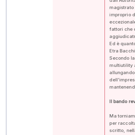
dall'Autori
magistrato 
improprio d
eccezionale
fattori che
aggiudicatr
Ed è quanto
Etra Bacchi
Secondo la 
multiutilit
allungando 
dell'impres
mantenendo 
Il bando re
Ma torniam
per raccolta
scritto, nel