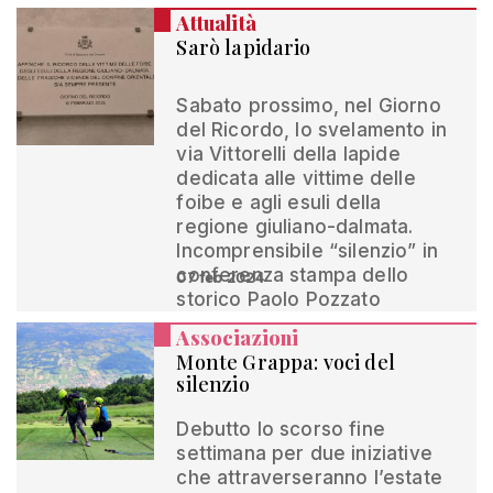
Attualità
Sarò lapidario
Sabato prossimo, nel Giorno
del Ricordo, lo svelamento in
via Vittorelli della lapide
dedicata alle vittime delle
foibe e agli esuli della
regione giuliano-dalmata.
Incomprensibile “silenzio” in
conferenza stampa dello
07 feb 2024
storico Paolo Pozzato
Associazioni
Monte Grappa: voci del
silenzio
Debutto lo scorso fine
settimana per due iniziative
che attraverseranno l’estate