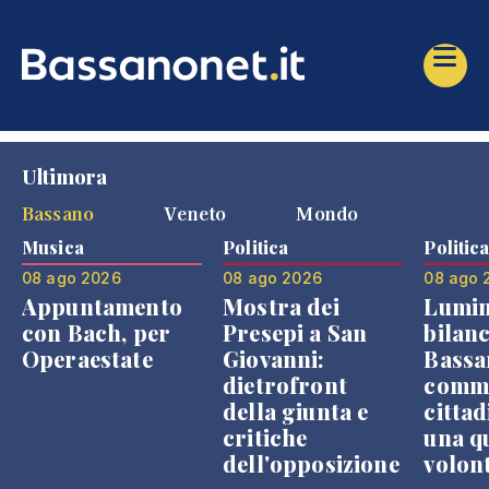
Ultimora
Bassano
Veneto
Mondo
Musica
Politica
Politic
08 ago 2026
08 ago 2026
08 ago 
Appuntamento
Mostra dei
Lumin
con Bach, per
Presepi a San
bilanc
Operaestate
Giovanni:
Bassa
dietrofront
comme
della giunta e
cittad
critiche
una q
dell'opposizione
volon