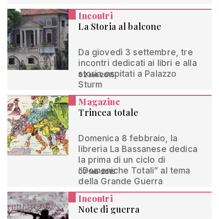
Incontri
La Storia al balcone
Da giovedì 3 settembre, tre
incontri dedicati ai libri e alla
storia ospitati a Palazzo
02 set 2015
Sturm
Magazine
Trincea totale
Domenica 8 febbraio, la
libreria La Bassanese dedica
la prima di un ciclo di
“Domeniche Totali” al tema
07 feb 2015
della Grande Guerra
Incontri
Note di guerra