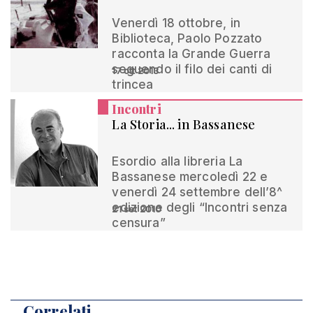
Venerdì 18 ottobre, in
Biblioteca, Paolo Pozzato
racconta la Grande Guerra
seguendo il filo dei canti di
17 ott 2013
trincea
Incontri
La Storia... in Bassanese
Esordio alla libreria La
Bassanese mercoledì 22 e
venerdì 24 settembre dell’8^
edizione degli “Incontri senza
21 set 2010
censura”
Correlati