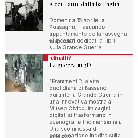
A cent'anni dalla battaglia
Domenica 15 aprile, a
Possagno, il secondo
appuntamento della rassegna
di incontri dedicati ai libri
12 apr 2018
sulla Grande Guerra
Attualità
La guerra in 3D
“Frammenti”: la vita
quotidiana di Bassano
durante la Grande Guerra in
una innovativa mostra al
Museo Civico. Immagini
digitali si trasformano in
scenografie tridimensionali.
Una scommessa di
comunicazione inedita sulla
29 ott 2016