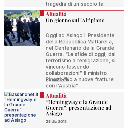
tragedia di un secolo fa
Attualità
Un giorno sull’Altipiano
Oggi ad Asiago il Presidente
della Repubblica Mattarella,
nel Centenario della Grande
Guerra. “Le sfide di oggi, dal
terrorismo all’emigrazione, si
vincono tessendo
collaborazioni”. Il ministro
Pinotti: “No a nuove fratture
24 mag 2016
con l'Austria”
Attualità
“Hemingway e la Grande
Guerra”: presentazione ad
Asiago
28 dic 2015