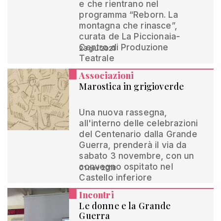
e che rientrano nel
programma “Reborn. La
montagna che rinasce”,
curata de La Piccionaia-
Centro di Produzione
23 giu 2021
Teatrale
Associazioni
Marostica in grigioverde
Una nuova rassegna,
all'interno delle celebrazioni
del Centenario dalla Grande
Guerra, prenderà il via da
sabato 3 novembre, con un
convegno ospitato nel
01 nov 2018
Castello inferiore
Incontri
Le donne e la Grande
Guerra