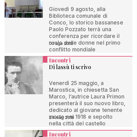
Giovedì 9 agosto, alla
Biblioteca comunale di
Conco, lo storico bassanese
Paolo Pozzato terrà una
conferenza per ricordare il
ruolo delle donne nel primo
07 ago 2018
conflitto mondiale
Incontri
Di lassù ti scrivo
Venerdì 25 maggio, a
Marostica, in chiesetta San
Marco, l’autrice Laura Primon
presenterà il suo nuovo libro,
dedicato al giovane tenente
morto nel 1918 e sepolto
24 mag 2018
nella città del castello
Incontri