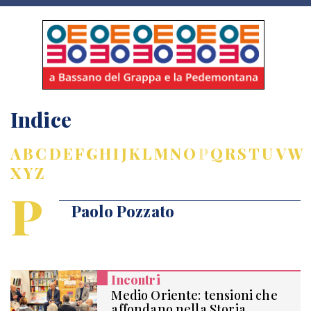
Indice
A
B
C
D
E
F
G
H
I
J
K
L
M
N
O
P
Q
R
S
T
U
V
W
X
Y
Z
P
Paolo Pozzato
Incontri
Medio Oriente: tensioni che
affondano nella Storia