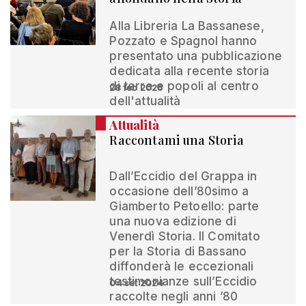
Alla Libreria La Bassanese,
Pozzato e Spagnol hanno
presentato una pubblicazione
dedicata alla recente storia
di terre e popoli al centro
28 feb 2026
dell'attualità
Attualità
Raccontami una Storia
Dall’Eccidio del Grappa in
occasione dell’80simo a
Giamberto Petoello: parte
una nuova edizione di
Venerdì Storia. Il Comitato
per la Storia di Bassano
diffonderà le eccezionali
testimonianze sull’Eccidio
04 set 2024
raccolte negli anni ’80