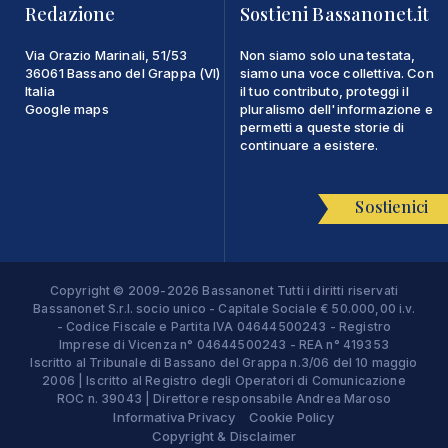
Redazione
Sostieni Bassanonet.it
Via Orazio Marinali, 51/53
Non siamo solo una testata,
36061 Bassano del Grappa (VI)
siamo una voce collettiva. Con
Italia
il tuo contributo, proteggi il
Google maps
pluralismo dell'informazione e
permetti a queste storie di
continuare a esistere.
Sostienici
Copyright © 2009-2026 Bassanonet Tutti i diritti riservati
Bassanonet S.r.l. socio unico - Capitale Sociale € 50.000,00 i.v.
- Codice Fiscale e Partita IVA 04644500243 - Registro
Imprese di Vicenza n° 04644500243 - REA n° 419353
Iscritto al Tribunale di Bassano del Grappa n.3/06 del 10 maggio
2006 | Iscritto al Registro degli Operatori di Comunicazione
ROC n. 39043 | Direttore responsabile Andrea Maroso
Informativa Privacy
Cookie Policy
Copyright & Disclaimer