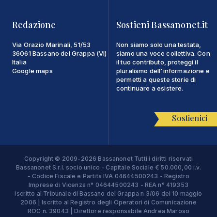
Redazione
Sostieni Bassanonet.it
Via Orazio Marinali, 51/53
Non siamo solo una testata,
36061 Bassano del Grappa (VI)
siamo una voce collettiva. Con
Italia
il tuo contributo, proteggi il
Google maps
pluralismo dell'informazione e
permetti a queste storie di
continuare a esistere.
Sostienici
Copyright © 2009-2026 Bassanonet Tutti i diritti riservati
Bassanonet S.r.l. socio unico - Capitale Sociale € 50.000,00 i.v.
- Codice Fiscale e Partita IVA 04644500243 - Registro
Imprese di Vicenza n° 04644500243 - REA n° 419353
Iscritto al Tribunale di Bassano del Grappa n.3/06 del 10 maggio
2006 | Iscritto al Registro degli Operatori di Comunicazione
ROC n. 39043 | Direttore responsabile Andrea Maroso