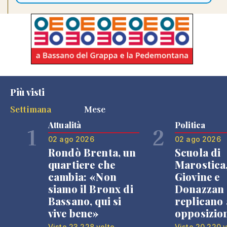
Più visti
Settimana
Mese
Attualità
Politica
1
2
02 ago 2026
02 ago 2026
Rondò Brenta, un
Scuola di
quartiere che
Marostica
cambia: «Non
Giovine e
siamo il Bronx di
Donazzan
Bassano, qui si
replicano 
vive bene»
opposizio
Visto 23.228 volte
Visto 20.220 v