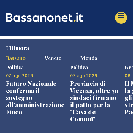
Ultimora
Bassano
Veneto
Mondo
Politica
Politica
Geo
07 ago 2026
07 ago 2026
06 
Futuro Nazionale
Provincia di
Il
conferma il
Vicenza, oltre 70
la 
sostegno
sindaci firmano
gli
all'amministrazione
il patto per la
st
Finco
"Casa dei
Pae
Comuni"