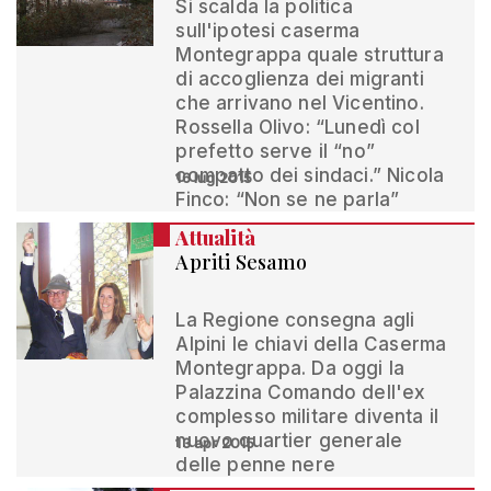
Si scalda la politica
sull'ipotesi caserma
Montegrappa quale struttura
di accoglienza dei migranti
che arrivano nel Vicentino.
Rossella Olivo: “Lunedì col
prefetto serve il “no”
compatto dei sindaci.” Nicola
16 lug 2015
Finco: “Non se ne parla”
Attualità
Apriti Sesamo
La Regione consegna agli
Alpini le chiavi della Caserma
Montegrappa. Da oggi la
Palazzina Comando dell'ex
complesso militare diventa il
nuovo quartier generale
13 apr 2015
delle penne nere