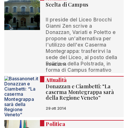
Scelta di Campus
Il preside del Liceo Brocchi
Gianni Zen scrive a
Donazzan, Variati e Poletto e
propone un'alternativa per
l'utilizzo dell'ex Caserma
Montegrappa: trasferirvi la
sede del Liceo, al posto della
Polizia e della Polstrada, in
30 ott 2014
forma di Campus formativo
Attualità
Donazzan e Ciambetti: “La
caserma Montegrappa sarà
della Regione Veneto”
29 ott 2014
Politica