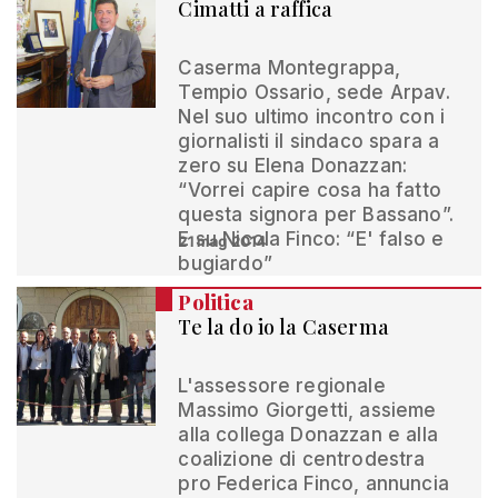
Cimatti a raffica
Caserma Montegrappa,
Tempio Ossario, sede Arpav.
Nel suo ultimo incontro con i
giornalisti il sindaco spara a
zero su Elena Donazzan:
“Vorrei capire cosa ha fatto
questa signora per Bassano”.
E su Nicola Finco: “E' falso e
21 mag 2014
bugiardo”
Politica
Te la do io la Caserma
L'assessore regionale
Massimo Giorgetti, assieme
alla collega Donazzan e alla
coalizione di centrodestra
pro Federica Finco, annuncia