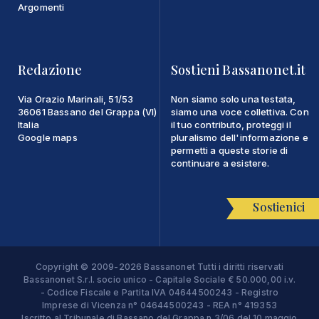
Argomenti
Redazione
Sostieni Bassanonet.it
Via Orazio Marinali, 51/53
Non siamo solo una testata,
36061 Bassano del Grappa (VI)
siamo una voce collettiva. Con
Italia
il tuo contributo, proteggi il
Google maps
pluralismo dell'informazione e
permetti a queste storie di
continuare a esistere.
Sostienici
Copyright © 2009-2026 Bassanonet Tutti i diritti riservati
Bassanonet S.r.l. socio unico - Capitale Sociale € 50.000,00 i.v.
- Codice Fiscale e Partita IVA 04644500243 - Registro
Imprese di Vicenza n° 04644500243 - REA n° 419353
Iscritto al Tribunale di Bassano del Grappa n.3/06 del 10 maggio