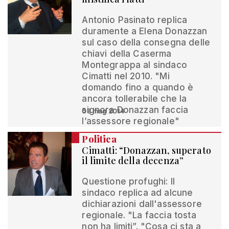
Antonio Pasinato replica
duramente a Elena Donazzan
sul caso della consegna delle
chiavi della Caserma
Montegrappa al sindaco
Cimatti nel 2010. "Mi
domando fino a quando è
ancora tollerabile che la
signora Donazzan faccia
08 mag 2014
l’assessore regionale"
Politica
Cimatti: “Donazzan, superato
il limite della decenza”
Questione profughi: Il
sindaco replica ad alcune
dichiarazioni dall'assessore
regionale. "La faccia tosta
non ha limiti”. "Cosa ci sta a