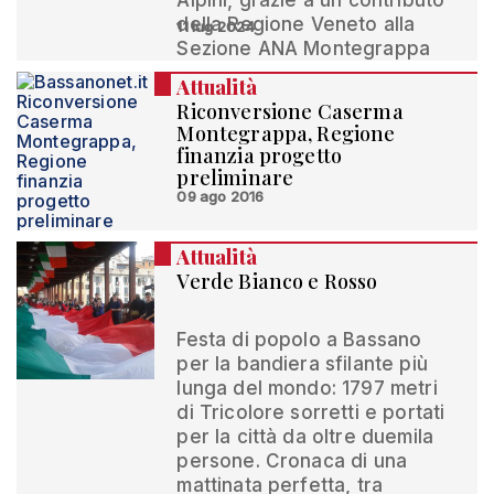
Alpini, grazie a un contributo
della Regione Veneto alla
11 lug 2024
Sezione ANA Montegrappa
Attualità
Riconversione Caserma
Montegrappa, Regione
finanzia progetto
preliminare
09 ago 2016
Attualità
Verde Bianco e Rosso
Festa di popolo a Bassano
per la bandiera sfilante più
lunga del mondo: 1797 metri
di Tricolore sorretti e portati
per la città da oltre duemila
persone. Cronaca di una
mattinata perfetta, tra