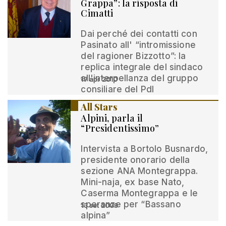
Grappa”: la risposta di
Cimatti
Dai perché dei contatti con
Pasinato all' “intromissione
del ragioner Bizzotto”: la
replica integrale del sindaco
all'interpellanza del gruppo
17 apr 2010
consiliare del Pdl
All Stars
Alpini, parla il
“Presidentissimo”
Intervista a Bortolo Busnardo,
presidente onorario della
sezione ANA Montegrappa.
Mini-naja, ex base Nato,
Caserma Montegrappa e le
speranze per “Bassano
13 set 2009
alpina”