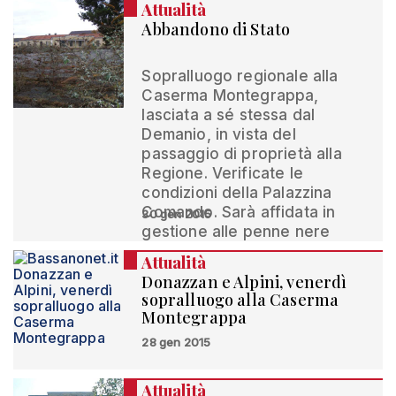
Attualità
Abbandono di Stato
Sopralluogo regionale alla
Caserma Montegrappa,
lasciata a sé stessa dal
Demanio, in vista del
passaggio di proprietà alla
Regione. Verificate le
condizioni della Palazzina
Comando. Sarà affidata in
30 gen 2015
gestione alle penne nere
Attualità
Donazzan e Alpini, venerdì
sopralluogo alla Caserma
Montegrappa
28 gen 2015
Attualità