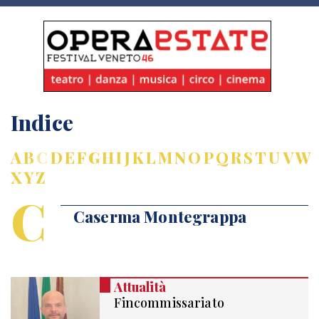
Indice
A
B
C
D
E
F
G
H
I
J
K
L
M
N
O
P
Q
R
S
T
U
V
W
X
Y
Z
C
Caserma Montegrappa
Attualità
Fincommissariato