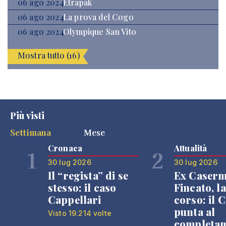
06 ago 2024
Etrapak
06 ago 2024
La prova del Cogo
06 ago 2024
Olympique San Vito
Mostra tutto (16)
Più visti
Settimana
Mese
Cronaca
Attualità
1
2
30 lug 2026
30 lug 2026
Il “regista” di se
Ex Caser
stesso: il caso
Fincato, la
Cappellari
corso: il
punta al
Visto 19.214 volte
completa