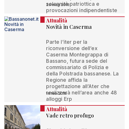
solennità patriottica e
29 mag 2016
provocazioni indipendentiste
Attualità
Novità in Caserma
Parte l’iter per la
riconversione dell’ex
Caserma Montegrappa di
Bassano, futura sede del
commissariato di Polizia e
della Polstrada bassanese. La
Regione affida la
progettazione all’Ater che
realizzerà nell’area anche 48
16 feb 2016
alloggi Erp
Attualità
Vade retro profugo