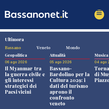
Ultimora
Bassano
Veneto
Mondo
Geopolitica
Attualità
Musica
06 ago 2026
05 ago 2026
04 ago 
Il Myanmar tra
Bassano-
Torna
la guerra civile e
Bardolino per la
di Mus
gli interessi
Cultura 2029: i
Piazz
strategici dei
dati del turismo
Paesi vicini
aprono il
confronto
veneto