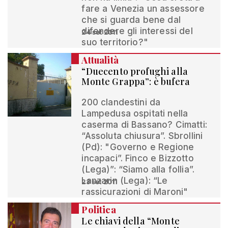
fare a Venezia un assessore
che si guarda bene dal
difendere gli interessi del
24 set 2011
suo territorio?"
Attualità
“Duecento profughi alla
Monte Grappa”: è bufera
200 clandestini da
Lampedusa ospitati nella
caserma di Bassano? Cimatti:
“Assoluta chiusura”. Sbrollini
(Pd): "Governo e Regione
incapaci”. Finco e Bizzotto
(Lega)”: “Siamo alla follia”.
Lanzarin (Lega): “Le
23 set 2011
rassicurazioni di Maroni"
Politica
Le chiavi della “Monte