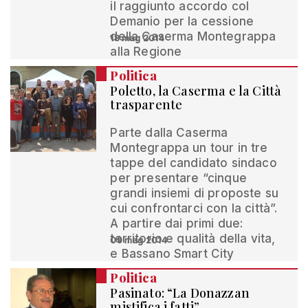
il raggiunto accordo col
Demanio per la cessione
della Caserma Montegrappa
18 mag 2014
alla Regione
Politica
Poletto, la Caserma e la Città
trasparente
Parte dalla Caserma
Montegrappa un tour in tre
tappe del candidato sindaco
per presentare “cinque
grandi insiemi di proposte su
cui confrontarci con la città”.
A partire dai primi due:
territorio e qualità della vita,
09 mag 2014
e Bassano Smart City
Politica
Pasinato: “La Donazzan
mistifica i fatti”