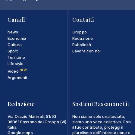
Canali
Contatti
News
Gruppo
Economia
Redazione
Cultura
Pubblicità
Sport
Lavora con noi
Territorio
Lifestyle
NEW
Video
Argomenti
Redazione
Sostieni Bassanonet.it
Via Orazio Marinali, 51/53
Non siamo solo una testata,
36061 Bassano del Grappa (VI)
siamo una voce collettiva. Con
Italia
il tuo contributo, proteggi il
Google maps
pluralismo dell'informazione e