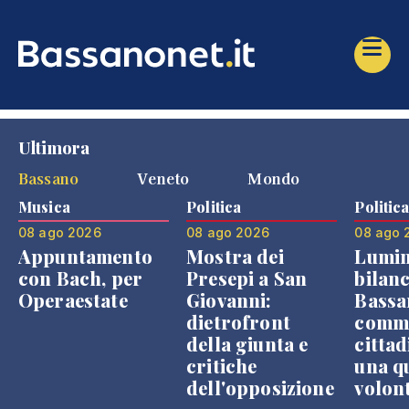
Ultimora
Bassano
Veneto
Mondo
Musica
Politica
Politic
08 ago 2026
08 ago 2026
08 ago 
Appuntamento
Mostra dei
Lumin
con Bach, per
Presepi a San
bilanc
Operaestate
Giovanni:
Bassa
dietrofront
comme
della giunta e
cittad
critiche
una q
dell'opposizione
volon