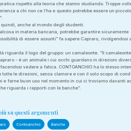
 pratica rispetto alla teoria che stanno studiando. Troppe volt
rienza a chi non ce l’ha e questo potrebbe essere un piccol
”.
 quindi, anche al mondo degli studenti.
alcosa in materia bancaria, potrebbe garantire sicuramente
ssibilità di essere assunti” fa sapere Capraro, rivolgendosi 
tà riguarda il logo del gruppo: un camaleonte. “Il camaleonte
praro - è un animale i cui occhi guardano in direzioni divers
 facendosi vedere a fatica. CONTOANCHIO ha lo stesso inten
 tutte le direzioni, senza clamore e con il solo scopo di cond
i e farne buon uso nel momento in cui ci troviamo davanti a
he riguarda i rapporti con le banche”.
 più su questi argomenti
aro
Contoanchio
Banche