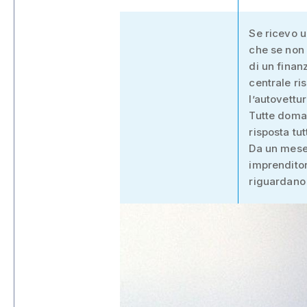
Se ricevo u
che se non 
di un finan
centrale ri
l’autovettu
Tutte doman
risposta tut
Da un mese 
imprenditor
riguardano 