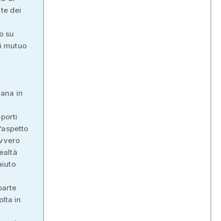
te dei
o su
di mutuo
iana in
porti
’aspetto
ovvero
ealtà
aiuto
parte
lta in