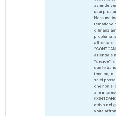
aziende ven
suoi prezio
Nessuna ind
tematiche p
o finanziam
problemati
affrontare.
“CONTOANCHI
azienda e n
“decide”, d
con le banc
tecnico, di
se ci possa
che non si 
alle impres
CONTOANCHI
attiva del 
volta affron