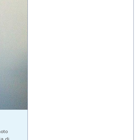
noto
ia di