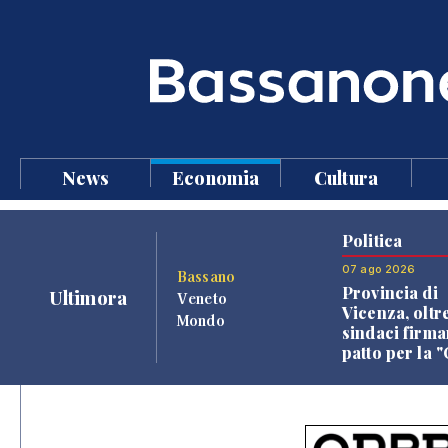
News
Economia
Cultura
Politica
07 ago 2026
Bassano
Provincia di
Ultimora
Veneto
Vicenza, oltr
Mondo
sindaci firma
patto per la 
dei Comuni"