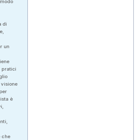
n modo
 di
e,
r un
viene
 pratici
glio
 visione
 per
ista è
i,
nti,
e che