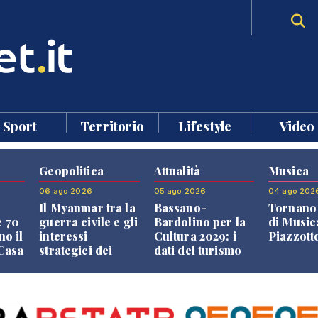
Sport
Territorio
Lifestyle
Video
Geopolitica
Attualità
Musica
06 ago 2026
05 ago 2026
04 ago 202
Il Myanmar tra la
Bassano-
Tornano 
e 70
guerra civile e gli
Bardolino per la
di Music
no il
interessi
Cultura 2029: i
Piazzott
"Casa
strategici dei
dati del turismo
Paesi vicini
aprono il
confronto veneto