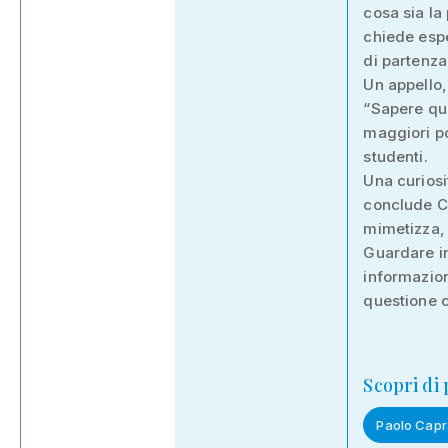
cosa sia la
chiede espe
di partenza
Un appello,
“Sapere qu
maggiori po
studenti.
Una curiosi
conclude Ca
mimetizza,
Guardare in
informazion
questione c
Scopri di
Paolo Capr