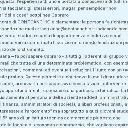
 questa: l’esperienza di uno è portata a conoscenza di tutti i
n si facciano gli stessi errori, magari per semplice “non
 delle cose” sottolinea Capraro.
amento di CONTOANCHIO è elementare: la persona fa richiesta
inviando una mail a: iscrizione@contoanchio.it indicando nom
ienda, studio o scuola di appartenenza e indirizzo email.
ente verrà confermata l’iscrizione fornendo le istruzioni pe
ilizzo dello strumento.
mana – fa poi sapere Capraro - a tutti gli aderenti al gruppo 
 mail che tratta di una determinata problematica, con esempi
recisazioni, commenti ed eventuali soluzioni. Il tutto con un ta
te pratico. Questo permette a chi riceve la mail di prendere
azione, archiviarla per successive consultazioni, intervenire
 approfondimenti, conoscere una particolare tematica. La l
usivamente al personale delle aziende (addetti amministrativ
 finanza, amministratori di società), a liberi professionisti, a
teressate all’argomento” ma soprattutto a quei giovani stude
 5° anno di un istituto tecnico commerciale piuttosto che
i delle facoltà di economia e commercio, che vogliono capir