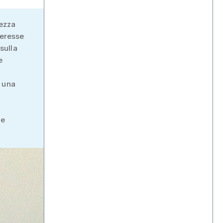
tezza
teresse
sulla
e
o una
he