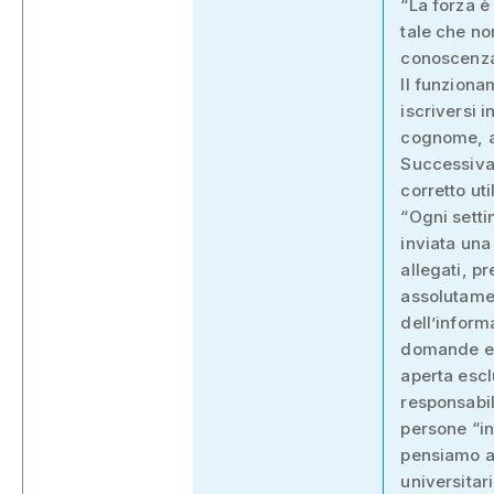
“La forza è
tale che no
conoscenza”
Il funzion
iscriversi 
cognome, az
Successivam
corretto ut
“Ogni setti
inviata una
allegati, p
assolutamen
dell’inform
domande e/o
aperta escl
responsabili
persone “in
pensiamo al
universitar