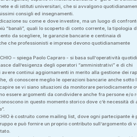
ete e di istituti universitari, che si avvalgono quotidianamen
sissimi consigli ed insegnamenti.
icazione su come e dove investire, ma un luogo di confront
iù “banali”, quali lo scoperto di conto corrente, la tipologia 
ento da scegliere, le garanzie bancarie e centinaia di
che che professionisti e imprese devono quotidianamente
O – spiega Paolo Capraro - si basa sull’operatività quotid
asce dall’esigenza degli operatori “amministrativi” e di chi
i avere continui aggiornamenti in merito alla gestione dei rap
he, di conoscere meglio le operazioni bancarie anche sotto l
 capire se vi siano situazioni da monitorare periodicamente 
no essere argomenti da condividere anche fra persone e/o r
conoscono in questo momento storico dove c’è necessità di 
e”.
O è costruito come mailing list, dove ogni partecipante è 
gruppo e può fornire un proprio contributo sull’argomento di vo
tato.