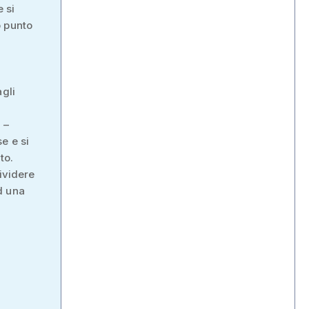
e si
o punto
agli
 –
e e si
to.
ividere
d una