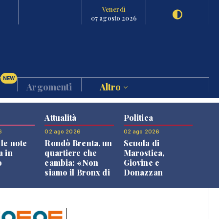
Venerdì
07 agosto 2026
NEW
Argomenti
Altro
Attualità
Politica
6
02 ago 2026
02 ago 2026
le note
Rondò Brenta, un
Scuola di
a in
quartiere che
Marostica,
o
cambia: «Non
Giovine e
siamo il Bronx di
Donazzan
Bassano, qui si
replicano alle
vive bene»
opposizioni