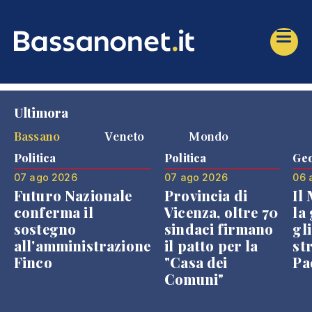
Ultimora
Bassano
Veneto
Mondo
Politica
Politica
Geo
07 ago 2026
07 ago 2026
06 
Futuro Nazionale
Provincia di
Il
conferma il
Vicenza, oltre 70
la 
sostegno
sindaci firmano
gli
all'amministrazione
il patto per la
st
Finco
"Casa dei
Pae
Comuni"