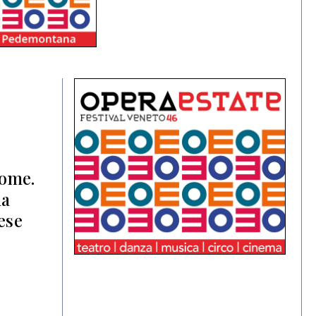
nome.
na
ese