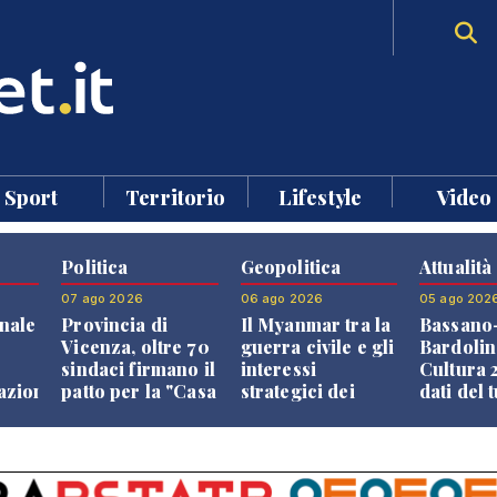
Sport
Territorio
Lifestyle
Video
Politica
Geopolitica
Attualità
07 ago 2026
06 ago 2026
05 ago 202
nale
Provincia di
Il Myanmar tra la
Bassano
Vicenza, oltre 70
guerra civile e gli
Bardolin
sindaci firmano il
interessi
Cultura 2
razione
patto per la "Casa
strategici dei
dati del 
dei Comuni"
Paesi vicini
aprono i
confront