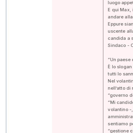
luogo appet
E qui Max, 
andare alla 
Eppure siam
uscente al
candida a s
Sindaco - C
“Un paese 
È lo slogan
tutti lo sa
Nel volanti
nell’atto d
“governo de
“Mi candido
volantino -
amministrat
sentiamo pe
“gestione c