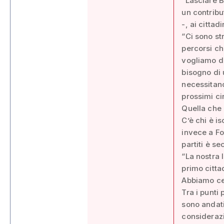
“Lasciare B
un contribu
-, ai cittad
“Ci sono s
percorsi ch
vogliamo da
bisogno di 
necessitano
prossimi ci
Quella che 
C’è chi è is
invece a Fo
partiti è se
“La nostra 
primo citta
Abbiamo ce
Tra i punti
sono andati
consideraz