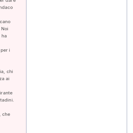
per dare
indaco
ncano
 Noi
e ha
per i
ia, chi
za ai
irante
tadini.
, che