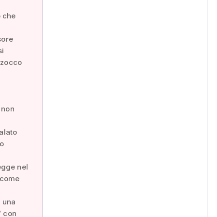
o che
sore
si
zzocco
 non
alato
to
legge nel
a come
i una
” con