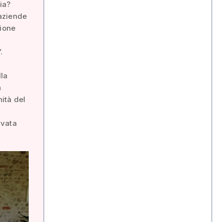
ia?
 aziende
sione
.
lla
n
ità del
ivata