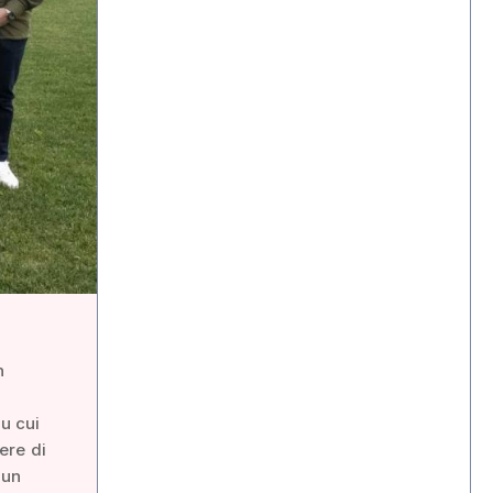
n
u cui
ere di
 un