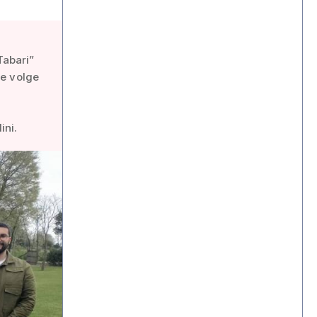
Tabari”
he volge
ini.