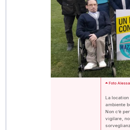
Foto Alessa
La location
ambiente b
Non c’è per
vigilare, n
sorveglianz