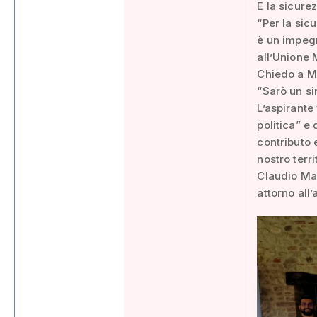
E la sicure
“Per la sic
è un impegn
all’Unione
Chiedo a Ma
“Sarò un si
L’aspirante
politica” e
contributo 
nostro terri
Claudio Maz
attorno all