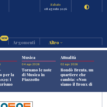
Sabato
08 agosto 2026
NEW
Argomenti
Altro
Musica
Attualità
6
04 ago 2026
02 ago 2026
-
Tornano le note
Rondò Brenta, un
o per la
di Musica in
quartiere che
029: i
Piazzotto
cambia: «Non
turismo
siamo il Bronx di
l
Bassano, qui si
o veneto
vive bene»