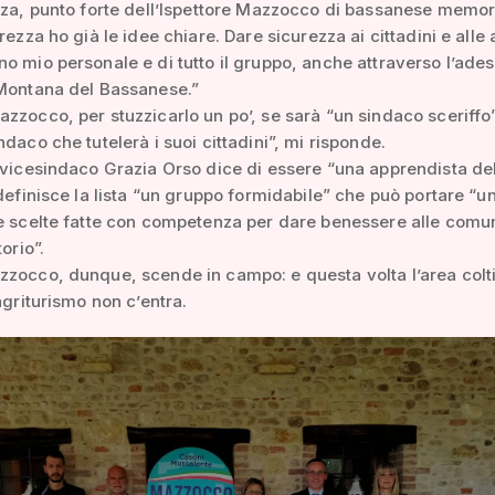
zza, punto forte dell’Ispettore Mazzocco di bassanese memor
urezza ho già le idee chiare. Dare sicurezza ai cittadini e alle
o mio personale e di tutto il gruppo, anche attraverso l’ade
 Montana del Bassanese.”
zzocco, per stuzzicarlo un po’, se sarà “un sindaco sceriffo”
ndaco che tutelerà i suoi cittadini”, mi risponde.
 vicesindaco Grazia Orso dice di essere “una apprendista de
 definisce la lista “un gruppo formidabile” che può portare “u
e scelte fatte con competenza per dare benessere alle comun
torio”.
zocco, dunque, scende in campo: e questa volta l’area colt
’agriturismo non c’entra.