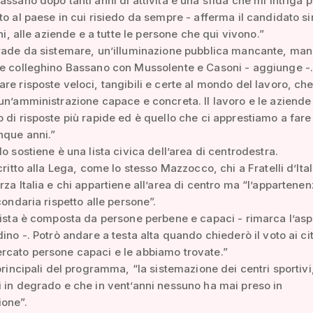
assano dopo tanti anni di attività è una sfida che mi intriga 
to al paese in cui risiedo da sempre - afferma il candidato s
ini, alle aziende e a tutte le persone che qui vivono.”
trade da sistemare, un’illuminazione pubblica mancante, ma
e colleghino Bassano con Mussolente e Casoni - aggiunge -.
re risposte veloci, tangibili e certe al mondo del lavoro, ch
un’amministrazione capace e concreta. Il lavoro e le aziende
 di risposte più rapide ed è quello che ci apprestiamo a fare 
nque anni.”
lo sostiene è una lista civica dell’area di centrodestra.
critto alla Lega, come lo stesso Mazzocco, chi a Fratelli d’Ital
rza Italia e chi appartiene all’area di centro ma “l’appartenen
condaria rispetto alle persone”.
lista è composta da persone perbene e capaci - rimarca l’asp
dino -. Potrò andare a testa alta quando chiederò il voto ai cit
rcato persone capaci e le abbiamo trovate.”
 principali del programma, “la sistemazione dei centri sportivi
 in degrado e che in vent’anni nessuno ha mai preso in
ione”.