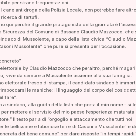
ibile per strane frequentazioni.
il cane antidroga della Polizia Locale, non potrebbe fare altr
ricerca di tartufi.
o qui perché il grande protagonista della giornata è l’asses
la Sicurezza del Comune di Bassano Claudio Mazzocco, che 
indaco di Mussolente, a capo della lista civica “Claudio Ma
asoni Mussolente” che pure si presenta per l’occasione.
concreto”.
 elettorale by Claudio Mazzocco che peraltro, perché magari
nno, vive da sempre a Mussolente assieme alla sua famiglia.
no elettorale fresco di stampa, il candidato sindaco è immort
i rimboccarsi le maniche: il linguaggio del corpo del cosiddet
l fare”.
 a sindaco, alla guida della lista che porta il mio nome - si 
, per mettere al servizio del mio paese l’esperienza maturat
ore.” Il testo parla di “orgoglio e attaccamento che tutti noi
r le bellissime e laboriose terre di Casoni e Mussolente” e d
oncreta del bene comune” per dare risposte “in tempi rapidi