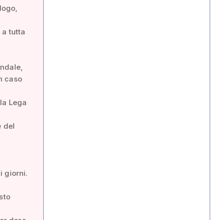
alogo,
a tutta
endale,
in caso
 la Lega
e del
 giorni.
sto