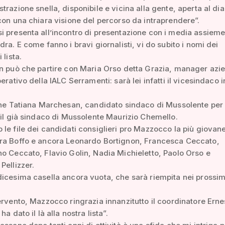
trazione snella, disponibile e vicina alla gente, aperta al di
con una chiara visione del percorso da intraprendere”.
 presenta all’incontro di presentazione con i media assieme 
dra. E come fanno i bravi giornalisti, vi do subito i nomi dei
 lista.
n può che partire con Maria Orso detta Grazia, manager azi
erativo della IALC Serramenti: sarà lei infatti il vicesindaco 
che Tatiana Marchesan, candidato sindaco di Mussolente per
 il già sindaco di Mussolente Maurizio Chemello.
le file dei candidati consiglieri pro Mazzocco la più giovan
ra Boffo e ancora Leonardo Bortignon, Francesca Ceccato,
o Ceccato, Flavio Golin, Nadia Michieletto, Paolo Orso e
Pellizzer.
icesima casella ancora vuota, che sarà riempita nei prossimi
ervento, Mazzocco ringrazia innanzitutto il coordinatore Erne
ha dato il là alla nostra lista”.