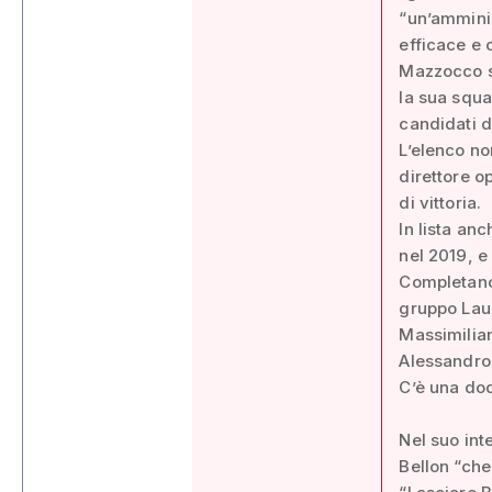
“un’amminis
efficace e 
Mazzocco si
la sua squa
candidati di
L’elenco no
direttore op
di vittoria.
In lista an
nel 2019, e
Completano 
gruppo Lau
Massimilian
Alessandro 
C’è una dod
Nel suo int
Bellon “che 