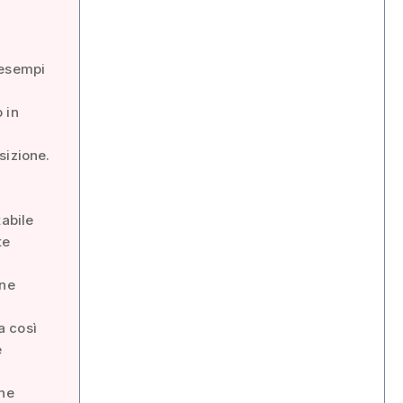
 esempi
 in
sizione.
tabile
te
one
a così
e
che