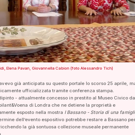
di, Elena Pavan, Giovannella Cabion (foto Alessandro Tich)
l’avevo già anticipata su questo portale lo scorso 25 aprile, m
icamente ufficializzata tramite conferenza stampa.
 dipinto - attualmente concesso in prestito al Museo Civico da
bilant&Voena di Londra che ne detiene la proprietà e
mente esposto nella mostra
I Bassano - Storia di una famigli
termine dell’evento espositivo potrebbe restare a Bassano pe
ricchendo la già sontuosa collezione museale permanente
.