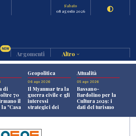
Sabato
08 agosto 2026
NEW
Argomenti
Altro
Geopolitica
Attualità
6
06 ago 2026
05 ago 2026
a di
Il Myanmar tra la
Bassano-
 oltre 70
guerra civile e gli
Bardolino per la
irmano il
interessi
Cultura 2029: i
 la "Casa
strategici dei
dati del turismo
uni"
Paesi vicini
aprono il
confronto veneto