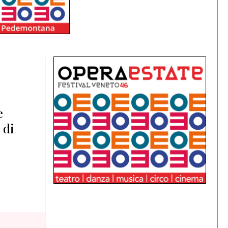
e
 di