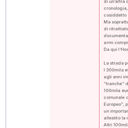
di un’altra
cronologia,
cosiddetto
Ma soprattu
di ritratti
documentati
armi compr
Da qui l’Ho
La strada p
I 300mila e
agli anni i
“tranche” d
100mila eur
comunale da
Europeo”, p
un importan
allestito l
Altri 100mi