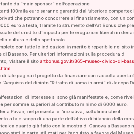
tanto da “main sponsor” dell’operazione.
estanti 100mila euro saranno garantiti dall’ulteriore compartec
privati che potranno concorrere al finanziamento, con un con
000 euro a testa, tramite lo strumento dell’Art Bonus che pre
iscale del credito d’imposta per le erogazioni liberali in dena
lla cultura e dello spettacolo.
pleto con tutte le indicazioni in merito è reperibile nel sito i
di Bassano. Per ulteriori informazioni sulla procedura di
o, visitare il sito
artbonus.gov.it/365-museo-civico-di-bas
.html
o di tale pagina il progetto da finanziare con raccolta aperta 
“Acquisto del dipinto “Ritratto di uomo in armi” di Jacopo D
festazioni di interesse si sono già manifestate e, come rive
e per somme superiori al contributo minimo di 6000 euro.
lena Pavan, nel presentare l’iniziativa, sottolinea che il
nto a tale scopo di una parte dell’attivo di bilancio della mos
icalca quanto già fatto con la mostra di Canova a Bassano 
 sono stati in parte utilizzati per l’acquisto a favore del Museo