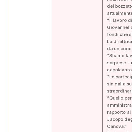
del bozzett
attualment
“Il lavoro 
Giovannella
fondi che si
La direttri
da un ennes
“Stiamo lav
sorprese - 
capolavoro
“Le parteci
sin dalla s
straordinar
“Quello per
amministraz
rapporto al
Jacopo degl
Canova.”