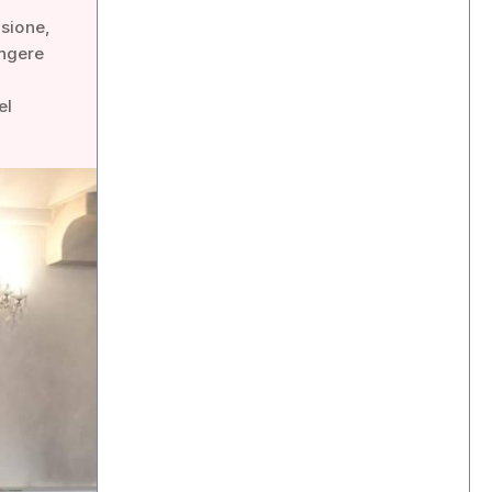
asione,
ungere
el