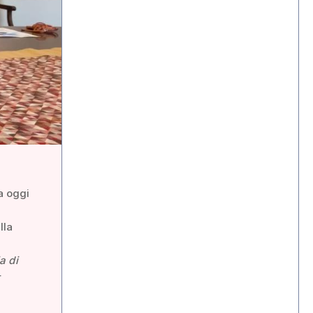
a oggi
lla
a di
r