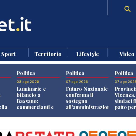
Sport
Territorio
Lifestyle
Video
Politica
Politica
Politica
08 ago 2026
07 ago 2026
07 ago 202
Luminarie e
Futuro Nazionale
Provinci
n
bilancio a
conferma il
Vicenza,
Bassano:
sostegno
sindaci f
ella
commercianti e
all'amministrazione
patto per
che
cittadini verso
Finco
dei Com
ione
una quota
volontaria