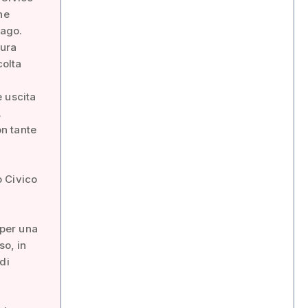
he
cago.
tura
colta
 uscita
.
on tante
o Civico
 per una
so, in
di