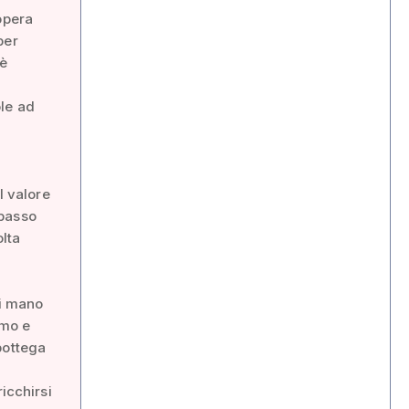
opera
per
 è
le ad
l valore
ibasso
olta
di mano
amo e
bottega
icchirsi