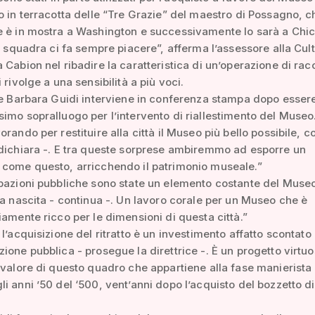
o in terracotta delle “Tre Grazie” del maestro di Possagno, c
e è in mostra a Washington e successivamente lo sarà a Chi
di squadra ci fa sempre piacere”, afferma l’assessore alla Cul
 Cabion nel ribadire la caratteristica di un’operazione di rac
 rivolge a una sensibilità a più voci.
ce Barbara Guidi interviene in conferenza stampa dopo essere
imo sopralluogo per l’intervento di riallestimento del Museo
orando per restituire alla città il Museo più bello possibile, c
dichiara -. E tra queste sorprese ambiremmo ad esporre un
 come questo, arricchendo il patrimonio museale.”
pazioni pubbliche sono state un elemento costante del Muse
ua nascita - continua -. Un lavoro corale per un Museo che è
iamente ricco per le dimensioni di questa città.”
 l’acquisizione del ritratto è un investimento affatto scontato
ione pubblica - prosegue la direttrice -. È un progetto virtuo
 valore di questo quadro che appartiene alla fase manierista 
i anni ’50 del ‘500, vent’anni dopo l’acquisto del bozzetto di