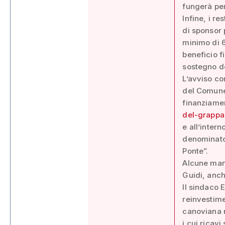
fungerà per
Infine, i r
di sponsor 
minimo di 6
beneficio f
sostegno de
L’avviso com
del Comune 
finanziament
del-grappa
e all’intern
denominato 
Ponte”.
Alcune mani
Guidi, anch
Il sindaco E
reinvestime
canoviana r
i cui ricavi