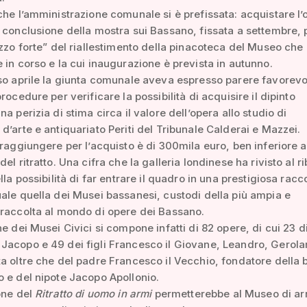
che l’amministrazione comunale si è prefissata: acquistare l’
 conclusione della mostra sui Bassano, fissata a settembre, 
ezzo forte” del riallestimento della pinacoteca del Museo che
 in corso e la cui inaugurazione è prevista in autunno.
so aprile la giunta comunale aveva espresso parere favorevo
rocedure per verificare la possibilità di acquisire il dipinto
a perizia di stima circa il valore dell’opera allo studio di
d’arte e antiquariato Periti del Tribunale Calderai e Mazzei.
 raggiungere per l’acquisto è di 300mila euro, ben inferiore a
el ritratto. Una cifra che la galleria londinese ha rivisto al r
lla possibilità di far entrare il quadro in una prestigiosa racc
ale quella dei Musei bassanesi, custodi della più ampia e
raccolta al mondo di opere dei Bassano.
ne dei Musei Civici si compone infatti di 82 opere, di cui 23 
Jacopo e 49 dei figli Francesco il Giovane, Leandro, Gerol
a oltre che del padre Francesco il Vecchio, fondatore della 
 e del nipote Jacopo Apollonio.
one del
Ritratto di uomo in armi
permetterebbe al Museo di arr