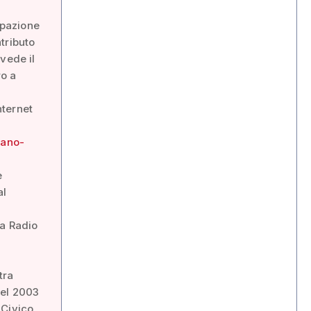
ipazione
tributo
vede il
ro a
nternet
sano-
è
al
la Radio
tra
nel 2003
 Civico