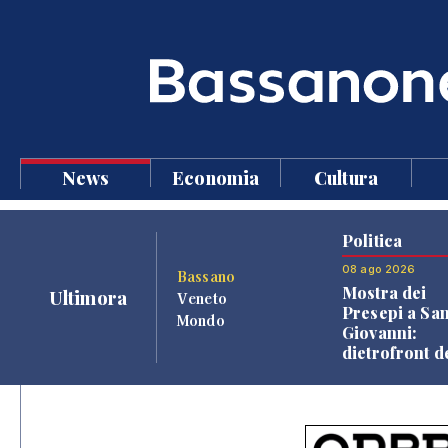
News
Economia
Cultura
Politica
08 ago 2026
Bassano
Mostra dei
Ultimora
Veneto
Presepi a Sa
Mondo
Giovanni:
dietrofront d
giunta e criti
dell'opposiz