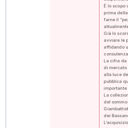
È lo scopo 
prima della
farne il “p
attualmente
Già lo scor
avviare le p
affidando un
consulenza 
La cifra da
di mercato d
alla luce de
pubblica qu
importante 
La collezio
del sommo 
Giambattist
dei Bassano
L’acquisizi