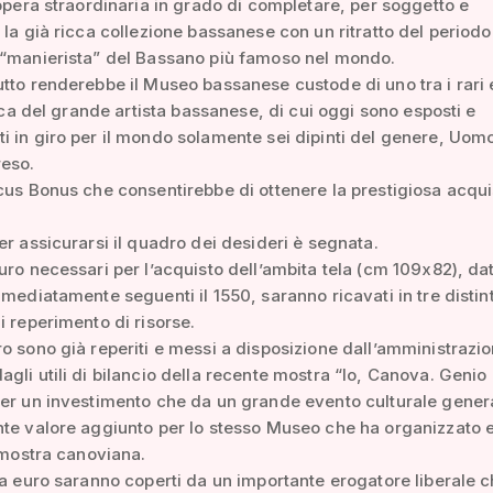
 opera straordinaria in grado di completare, per soggetto e
 la già ricca collezione bassanese con un ritratto del periodo
 “manierista” del Bassano più famoso nel mondo.
tto renderebbe il Museo bassanese custode di uno tra i rari
stica del grande artista bassanese, di cui oggi sono esposti e
 in giro per il mondo solamente sei dipinti del genere, Uomo
eso.
cus Bonus che consentirebbe di ottenere la prestigiosa acqui
er assicurarsi il quadro dei desideri è segnata.
uro necessari per l’acquisto dell’ambita tela (cm 109x82), da
mmediatamente seguenti il 1550, saranno ricavati in tre distin
i reperimento di risorse.
o sono già reperiti e messi a disposizione dall’amministrazi
gli utili di bilancio della recente mostra “Io, Canova. Genio
er un investimento che da un grande evento culturale gener
te valore aggiunto per lo stesso Museo che ha organizzato 
a mostra canoviana.
la euro saranno coperti da un importante erogatore liberale 