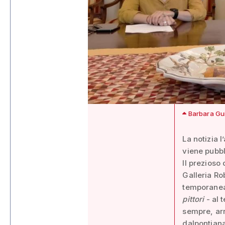
Barbara Gui
La notizia 
viene pubbl
Il prezioso
Galleria Ro
temporanea
pittori
- al 
sempre, ar
dalpontiana