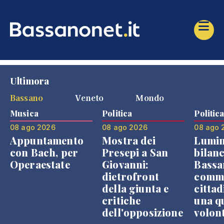
Ultimora
Bassano
Veneto
Mondo
Musica
Politica
Politic
08 ago 2026
08 ago 2026
08 ago 
Appuntamento
Mostra dei
Lumin
con Bach, per
Presepi a San
bilanc
Operaestate
Giovanni:
Bassa
dietrofront
comme
della giunta e
cittad
critiche
una q
dell'opposizione
volon