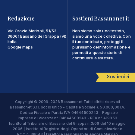
Redazione
Sostieni Bassanonet.it
Via Orazio Marinali, 51/53
Non siamo solo una testata,
36061 Bassano del Grappa (VI)
siamo una voce collettiva. Con
Italia
il tuo contributo, proteggi il
Google maps
pluralismo dell'informazione e
permetti a queste storie di
continuare a esistere.
Sostienici
Copyright © 2009-2026 Bassanonet Tutti i diritti riservati
Bassanonet S.r.l. socio unico - Capitale Sociale € 50.000,00 i.v.
- Codice Fiscale e Partita IVA 04644500243 - Registro
Imprese di Vicenza n° 04644500243 - REA n° 419353
Iscritto al Tribunale di Bassano del Grappa n.3/06 del 10 maggio
2006 | Iscritto al Registro degli Operatori di Comunicazione
ROC n. 39043 | Direttore responsabile Andrea Maroso