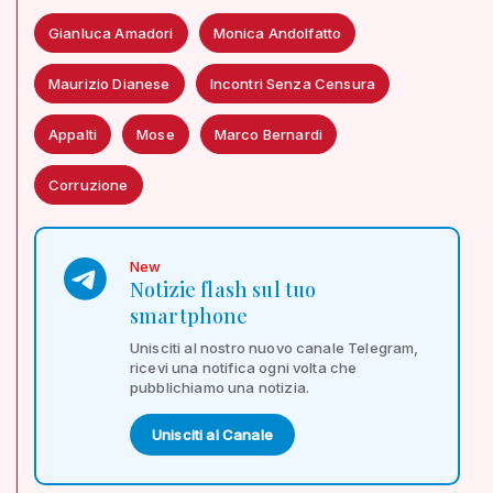
Gianluca Amadori
Monica Andolfatto
Maurizio Dianese
Incontri Senza Censura
Appalti
Mose
Marco Bernardi
Corruzione
New
Notizie flash sul tuo
smartphone
Unisciti al nostro nuovo canale Telegram,
ricevi una notifica ogni volta che
pubblichiamo una notizia.
Unisciti al Canale