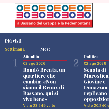
Più visti
Settimana
Mese
Attualità
Politica
1
2
02 ago 2026
02 ago 2026
Rondò Brenta, un
Scuola di
quartiere che
Marostica
cambia: «Non
Giovine e
siamo il Bronx di
Donazzan
Bassano, qui si
replicano 
vive bene»
opposizio
Visto 23.249 volte
Visto 20.240 v