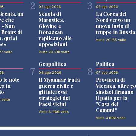
2
3
26
02 ago 2026
02 ago 2026
renta, un
Scuola di
La Corea del
re che
Marostica,
Nord verso un
: «Non
Giovine e
nuovo invio di
l Bronx di
Donazzan
truppe in Russia
, qui si
replicano alle
Visto 20.135 volte
ne»
opposizioni
27 volte
Visto 20.218 volte
Geopolitica
Politica
7
8
26
06 ago 2026
07 ago 2026
 le note
Il Myanmar tra la
Provincia di
ca in
guerra civile e
Vicenza, oltre 7
to
gli interessi
sindaci firmano
strategici dei
il patto per la
1 volte
Paesi vicini
"Casa dei
Comuni"
Visto 6.469 volte
Visto 3.996 volte