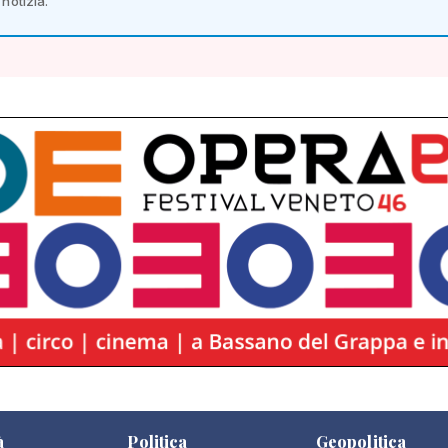
notizia.
à
Politica
Geopolitica