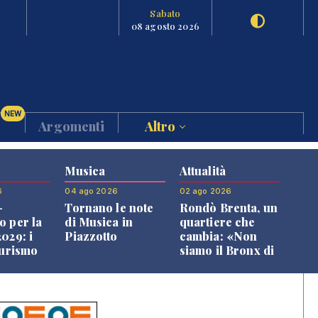
Sabato
08 agosto 2026
NEW
Argomenti
Altro
Musica
Attualità
6
04 ago 2026
02 ago 2026
-
Tornano le note
Rondò Brenta, un
o per la
di Musica in
quartiere che
029: i
Piazzotto
cambia: «Non
turismo
siamo il Bronx di
l
Bassano, qui si
o veneto
vive bene»