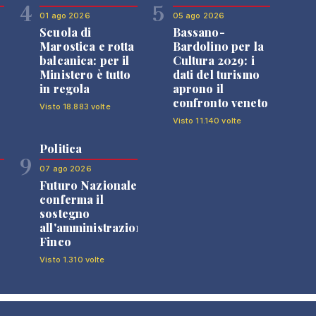
4
5
01 ago 2026
05 ago 2026
Scuola di
Bassano-
Marostica e rotta
Bardolino per la
balcanica: per il
Cultura 2029: i
Ministero è tutto
dati del turismo
in regola
aprono il
confronto veneto
Visto 18.883 volte
Visto 11.140 volte
Politica
9
07 ago 2026
Futuro Nazionale
0
conferma il
sostegno
all'amministrazione
Finco
Visto 1.310 volte