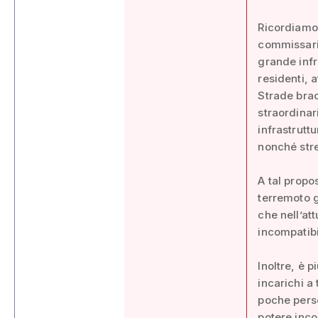
Ricordiamo 
commissari
grande infr
residenti, 
Strade brac
straordinar
infrastrutt
nonché stre
A tal propo
terremoto g
che nell’at
incompatibil
Inoltre, è 
incarichi a 
poche perso
potere incon