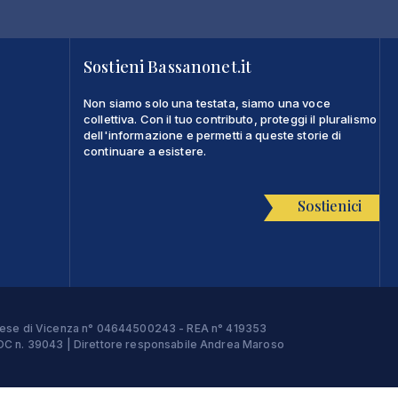
Sostieni Bassanonet.it
Non siamo solo una testata, siamo una voce
collettiva. Con il tuo contributo, proteggi il pluralismo
dell'informazione e permetti a queste storie di
continuare a esistere.
Sostienici
Imprese di Vicenza n° 04644500243 - REA n° 419353
e ROC n. 39043 | Direttore responsabile Andrea Maroso