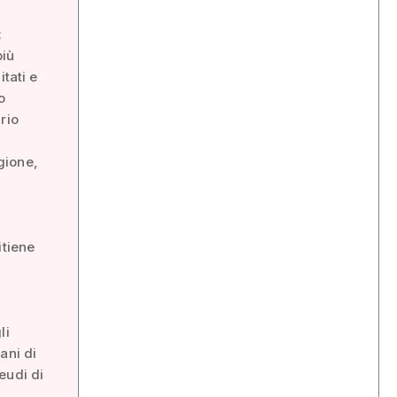
:
più
tati e
o
rio
gione,
itiene
li
mani di
eudi di