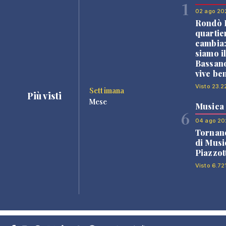
1
02 ago 20
Rondò B
quartie
cambia
siamo i
Bassano
vive be
Visto 23.2
Settimana
Più visti
Mese
Musica
6
04 ago 20
Tornano
di Musi
Piazzot
Visto 6.72