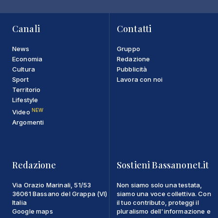
Canali
Contatti
News
Gruppo
Economia
Redazione
Cultura
Pubblicità
Sport
Lavora con noi
Territorio
Lifestyle
NEW
Video
Argomenti
Redazione
Sostieni Bassanonet.it
Via Orazio Marinali, 51/53
Non siamo solo una testata,
36061 Bassano del Grappa (VI)
siamo una voce collettiva. Con
Italia
il tuo contributo, proteggi il
Google maps
pluralismo dell'informazione e