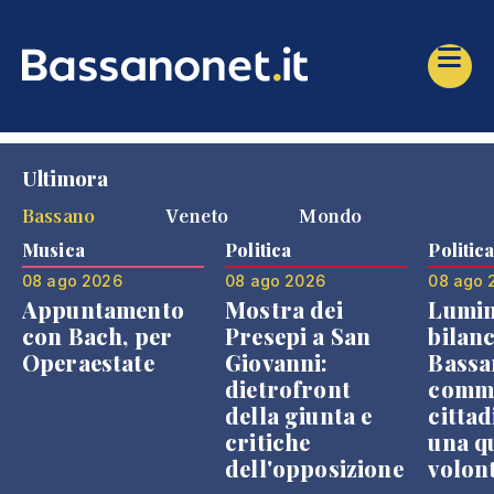
Ultimora
Bassano
Veneto
Mondo
Musica
Politica
Politic
08 ago 2026
08 ago 2026
08 ago 
Appuntamento
Mostra dei
Lumin
con Bach, per
Presepi a San
bilanc
Operaestate
Giovanni:
Bassa
dietrofront
comme
della giunta e
cittad
critiche
una q
dell'opposizione
volon