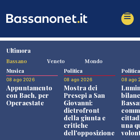
Ultimora
Bassano
Veneto
Mondo
Musica
Politica
Politic
08 ago 2026
08 ago 2026
08 ago 
Appuntamento
Mostra dei
Lumin
con Bach, per
Presepi a San
bilanc
Operaestate
Giovanni:
Bassa
dietrofront
comme
della giunta e
cittad
critiche
una q
dell'opposizione
volon