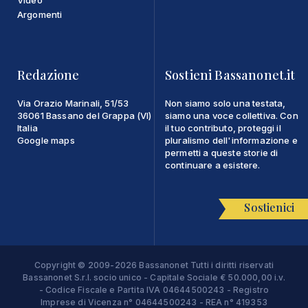
Video
Argomenti
Redazione
Sostieni Bassanonet.it
Via Orazio Marinali, 51/53
Non siamo solo una testata,
36061 Bassano del Grappa (VI)
siamo una voce collettiva. Con
Italia
il tuo contributo, proteggi il
Google maps
pluralismo dell'informazione e
permetti a queste storie di
continuare a esistere.
Sostienici
Copyright © 2009-2026 Bassanonet Tutti i diritti riservati
Bassanonet S.r.l. socio unico - Capitale Sociale € 50.000,00 i.v.
- Codice Fiscale e Partita IVA 04644500243 - Registro
Imprese di Vicenza n° 04644500243 - REA n° 419353