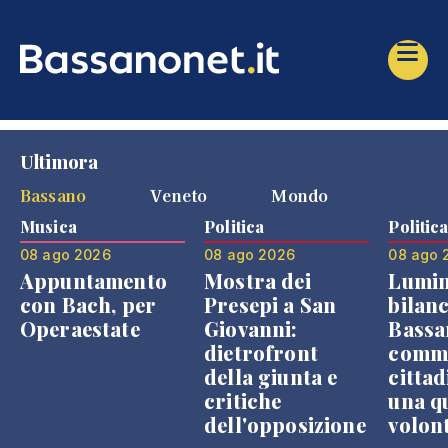
Ultimora
Bassano
Veneto
Mondo
Musica
Politica
Politic
08 ago 2026
08 ago 2026
08 ago 
Appuntamento
Mostra dei
Lumin
con Bach, per
Presepi a San
bilanc
Operaestate
Giovanni:
Bassa
dietrofront
comme
della giunta e
cittad
critiche
una q
dell'opposizione
volon