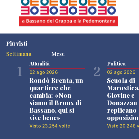
Più visti
Settimana
Mese
Attualità
Politica
1
2
02 ago 2026
02 ago 2026
Rondò Brenta, un
Scuola di
quartiere che
Marostica
cambia: «Non
Giovine e
siamo il Bronx di
Donazzan
Bassano, qui si
replicano 
vive bene»
opposizio
Visto 23.254 volte
Visto 20.248 v