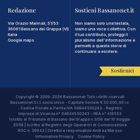
Redazione
Sostieni Bassanonet.it
Via Orazio Marinali, 51/53
Non siamo solo una testata,
36061 Bassano del Grappa (VI)
siamo una voce collettiva. Con
Italia
il tuo contributo, proteggi il
Google maps
pluralismo dell'informazione e
permetti a queste storie di
continuare a esistere.
Sostienici
Copyright © 2009-2026 Bassanonet Tutti i diritti riservati
Bassanonet S.r.l. socio unico - Capitale Sociale € 50.000,00 i.v.
- Codice Fiscale e Partita IVA 04644500243 - Registro
Imprese di Vicenza n° 04644500243 - REA n° 419353
Iscritto al Tribunale di Bassano del Grappa n.3/06 del 10 maggio
2006 | Iscritto al Registro degli Operatori di Comunicazione
ROC n. 39043 | Direttore responsabile Andrea Maroso
Informativa Privacy
Cookie Policy