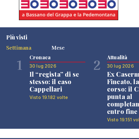
Più visti
Settimana
Mese
Cronaca
Attualità
1
2
30 lug 2026
30 lug 2026
Il “regista” di se
Ex Caser
stesso: il caso
Fincato, la
Cappellari
corso: il
punta al
Visto 19.182 volte
completa
entro fine
Visto 19.151 vo