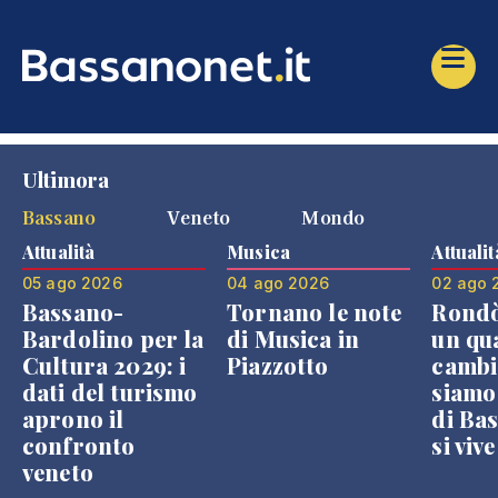
Ultimora
Bassano
Veneto
Mondo
Attualità
Musica
Attualit
05 ago 2026
04 ago 2026
02 ago 
Bassano-
Tornano le note
Rondò
Bardolino per la
di Musica in
un qu
Cultura 2029: i
Piazzotto
cambi
dati del turismo
siamo
aprono il
di Bas
confronto
si viv
veneto