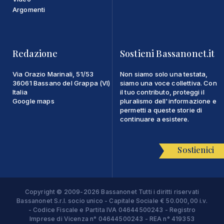
Argomenti
Redazione
Sostieni Bassanonet.it
Via Orazio Marinali, 51/53
Non siamo solo una testata,
36061 Bassano del Grappa (VI)
siamo una voce collettiva. Con
Italia
il tuo contributo, proteggi il
Google maps
pluralismo dell'informazione e
permetti a queste storie di
continuare a esistere.
Sostienici
Copyright © 2009-2026 Bassanonet Tutti i diritti riservati
Bassanonet S.r.l. socio unico - Capitale Sociale € 50.000,00 i.v.
- Codice Fiscale e Partita IVA 04644500243 - Registro
Imprese di Vicenza n° 04644500243 - REA n° 419353