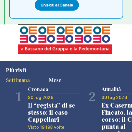
Unisciti al Canale
Più visti
Settimana
Mese
Cronaca
Attualità
1
2
30 lug 2026
30 lug 2026
Il “regista” di se
Ex Caser
stesso: il caso
Fincato, la
Cappellari
corso: il
punta al
Visto 19.198 volte