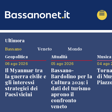
Ultimora
Bassano
Veneto
Mondo
Geopolitica
Attualità
Musica
06 ago 2026
05 ago 2026
04 ago 
Il Myanmar tra
Bassano-
Torna
la guerra civile e
Bardolino per la
di Mus
gli interessi
Cultura 2029: i
Piazz
strategici dei
dati del turismo
Paesi vicini
aprono il
confronto
veneto