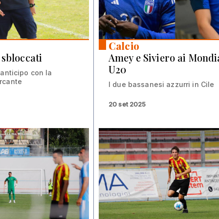
Calcio
 sbloccati
Amey e Siviero ai Mondi
U20
anticipo con la
rcante
I due bassanesi azzurri in Cile
20 set 2025