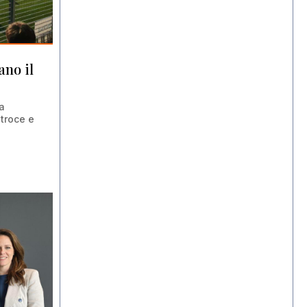
no il
a
atroce e