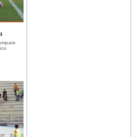
a
compare
tico