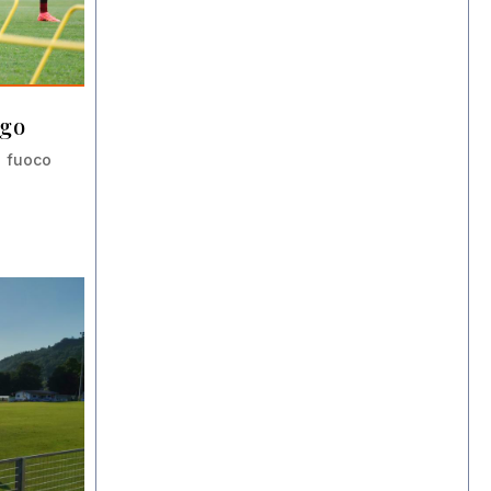
ago
i fuoco