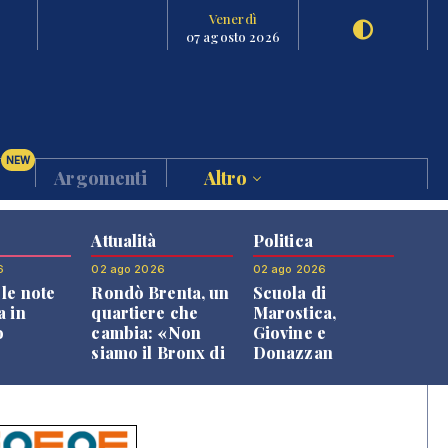
Venerdì
07 agosto 2026
NEW
Argomenti
Altro
Attualità
Politica
6
02 ago 2026
02 ago 2026
le note
Rondò Brenta, un
Scuola di
a in
quartiere che
Marostica,
o
cambia: «Non
Giovine e
siamo il Bronx di
Donazzan
Bassano, qui si
replicano alle
vive bene»
opposizioni