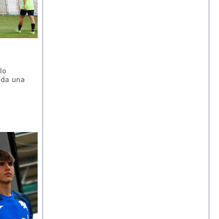
lo
 da una