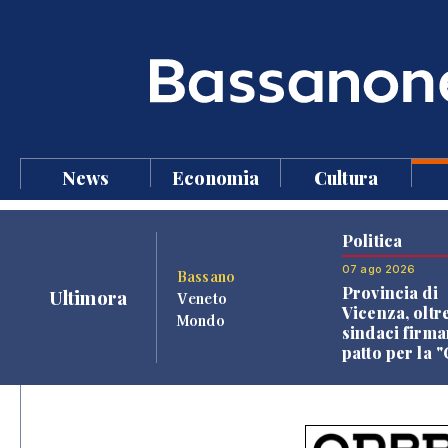
News
Economia
Cultura
Politica
07 ago 2026
Bassano
Provincia di
Ultimora
Veneto
Vicenza, oltr
Mondo
sindaci firma
patto per la 
dei Comuni"