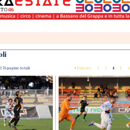
oli
 | 76 pagine totali
Indietro
2
3
4
5
6