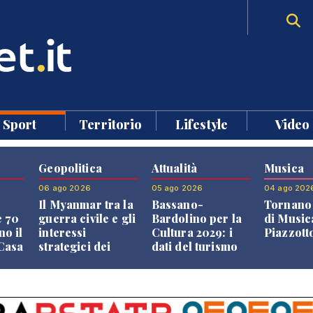
Sport
Territorio
Lifestyle
Video
Geopolitica
Attualità
Musica
06 ago 2026
05 ago 2026
04 ago 202
Il Myanmar tra la
Bassano-
Tornano 
e 70
guerra civile e gli
Bardolino per la
di Music
no il
interessi
Cultura 2029: i
Piazzott
"Casa
strategici dei
dati del turismo
Paesi vicini
aprono il
confronto veneto