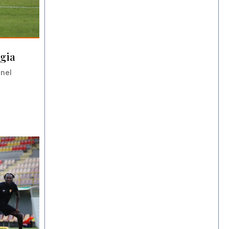
ggia
 nel