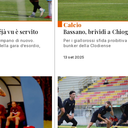
Calcio
éjà vu è servito
Bassano, brividi a Chio
iampano di nuovo.
Per i giallorossi sfida proibitiva
ella gara d’esordio,
bunker della Clodiense
13 set 2025