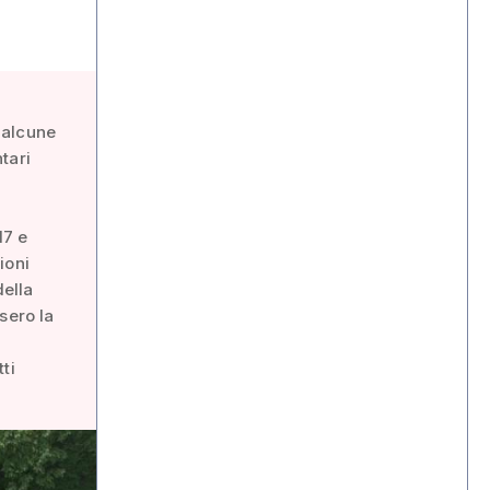
 alcune
tari
17 e
ioni
della
sero la
ti