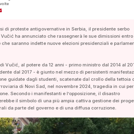
volte
i di proteste antigovernative in Serbia, il presidente serbo
Vučić ha annunciato che rassegnerà le sue dimissioni entro
 che saranno indette nuove elezioni presidenziali e parlamen
di Vučić, al potere da 12 anni - primo ministro dal 2014 al 20
ente dal 2017 - è giunto nel mezzo di persistenti manifestaz
one guidate dagli studenti, scatenate dal crollo della tettoia 
rroviaria di Novi Sad, nel novembre 2024, tragedia in cui per
sone. Secondo i manifestanti e l’opposizione, il disastro
rebbe il simbolo di una più ampia cattiva gestione dei proget
urali da parte del governo e di una diffusa corruzione.