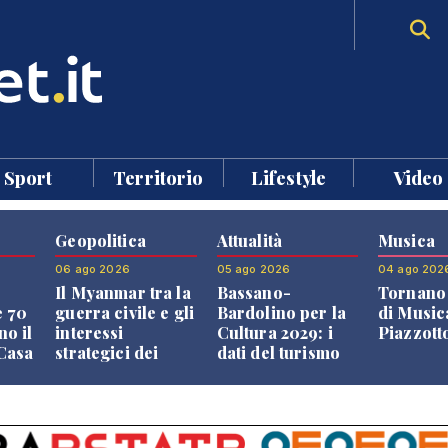
Sport
Territorio
Lifestyle
Video
Geopolitica
Attualità
Musica
06 ago 2026
05 ago 2026
04 ago 202
Il Myanmar tra la
Bassano-
Tornano 
e 70
guerra civile e gli
Bardolino per la
di Music
no il
interessi
Cultura 2029: i
Piazzott
"Casa
strategici dei
dati del turismo
Paesi vicini
aprono il
confronto veneto