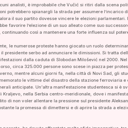
ni analisti, è improbabile che Vučić si ritiri dalla scena poli
oni potrebbero spianargli la strada per assumere l’incarico d
alora il suo partito dovesse vincere le elezioni parlamentari. I
bbe favorire l’elezione di un suo alleato come suo successor
 continuando così a mantenere una forte influenza sul poter
nte, le numerose proteste hanno giocato un ruolo determina
 il presidente serbo ad annunciare le dimissioni. Si tratta del
festazioni dalla caduta di Slobodan Milošević nel 2000. Ne
orso, circa 325.000 persone sono scese in piazza per protes
verno, mentre alcuni giorni fa, nella città di Novi Sad, gli stu
morato le vittime del disastro della stazione ferroviaria e 
nerali anticipate. Un'altra manifestazione studentesca si è sv
 di Kraljevo, nella Serbia centro-meridionale, dove i manifesta
ito di non voler allentare la pressione sul presidente Aleksa
stante la promessa di dimettersi e di aprire la strada a elezi