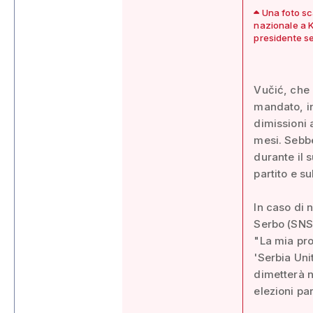
Una foto sc
nazionale a K
presidente s
Vučić, che 
mandato, in
dimissioni 
mesi. Sebbe
durante il 
partito e s
In caso di 
Serbo (SNS) 
"La mia pro
'Serbia Uni
dimetterà n
elezioni pa