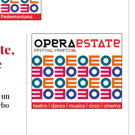
te,
e
 un
rbo