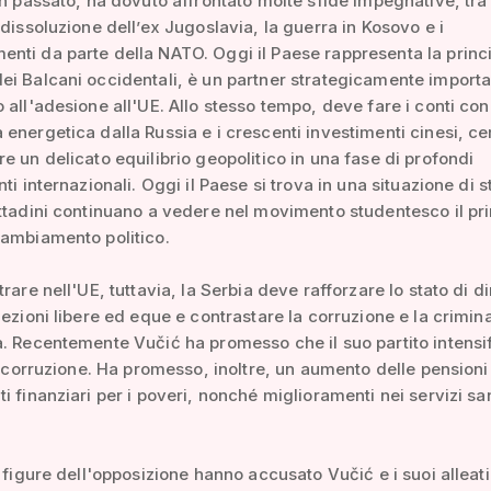
in passato, ha dovuto affrontato molte sfide impegnative, tra 
 dissoluzione dell’ex Jugoslavia, la guerra in Kosovo e i
ti da parte della NATO. Oggi il Paese rappresenta la princ
i Balcani occidentali, è un partner strategicamente import
 all'adesione all'UE. Allo stesso tempo, deve fare i conti con
energetica dalla Russia e i crescenti investimenti cinesi, c
e un delicato equilibrio geopolitico in una fase di profondi
ti internazionali. Oggi il Paese si trova in una situazione di st
ttadini continuano a vedere nel movimento studentesco il pri
cambiamento politico.
rare nell'UE, tuttavia, la Serbia deve rafforzare lo stato di dir
lezioni libere ed eque e contrastare la corruzione e la crimina
. Recentemente Vučić ha promesso che il suo partito intensi
la corruzione. Ha promesso, inoltre, un aumento delle pensioni
i finanziari per i poveri, nonché miglioramenti nei servizi san
e figure dell'opposizione hanno accusato Vučić e i suoi alleati