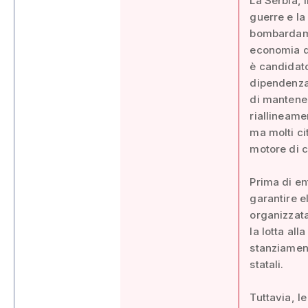
La Serbia, 
guerre e la
bombardamen
economia de
è candidato
dipendenza 
di mantener
riallineamen
ma molti ci
motore di 
Prima di ent
garantire e
organizzata
la lotta al
stanziament
statali.
Tuttavia, l