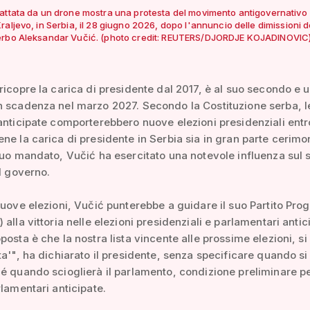
attata da un drone mostra una protesta del movimento antigovernativo
raljevo, in Serbia, il 28 giugno 2026, dopo l'annuncio delle dimissioni d
erbo Aleksandar Vučić. (photo credit: REUTERS/DJORDJE KOJADINOVIC
ricopre la carica di presidente dal 2017, è al suo secondo e u
 scadenza nel marzo 2027. Secondo la Costituzione serba, l
anticipate comporterebbero nuove elezioni presidenziali entr
ne la carica di presidente in Serbia sia in gran parte cerimo
suo mandato, Vučić ha esercitato una notevole influenza sul 
ul governo.
nuove elezioni, Vučić punterebbe a guidare il suo Partito Prog
alla vittoria nelle elezioni presidenziali e parlamentari antic
posta è che la nostra lista vincente alle prossime elezioni, si
ta'", ha dichiarato il presidente, senza specificare quando si
é quando scioglierà il parlamento, condizione preliminare pe
rlamentari anticipate.