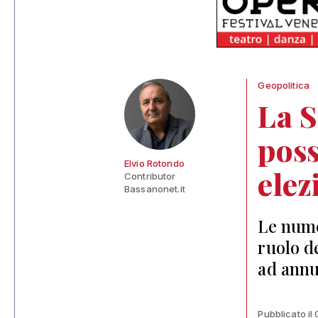
Geopolitica
La S
poss
Elvio Rotondo
elez
Contributor
Bassanonet.it
Le nume
ruolo d
ad annu
Pubblicato il