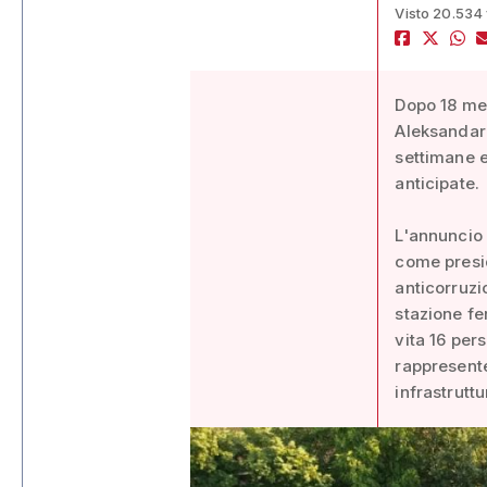
Visto 20.534 
Dopo 18 mes
Aleksandar 
settimane e
anticipate.
L'annuncio 
come presid
anticorruzi
stazione fe
vita 16 per
rappresente
infrastrutt