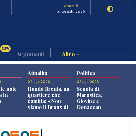
Venerdì
07 agosto 2026
NEW
Argomenti
Altro
Attualità
Politica
6
02 ago 2026
02 ago 2026
le note
Rondò Brenta, un
Scuola di
a in
quartiere che
Marostica,
o
cambia: «Non
Giovine e
siamo il Bronx di
Donazzan
Bassano, qui si
replicano alle
vive bene»
opposizioni