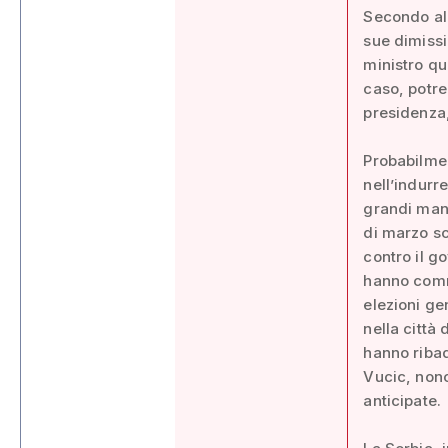
Secondo alcu
sue dimissi
ministro qu
caso, potre
presidenza,
Probabilme
nell’indurre
grandi mani
di marzo sc
contro il go
hanno comme
elezioni ge
nella città
hanno ribad
Vucic, nono
anticipate.