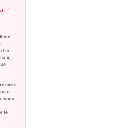
el
)
ltimo
e
o tre
niale,
suo
ressista
ipate.
 chiami
r le