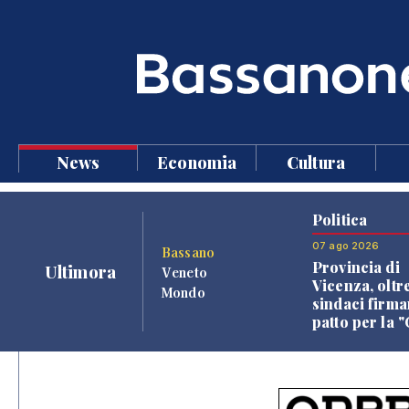
News
Economia
Cultura
Politica
07 ago 2026
Bassano
Provincia di
Ultimora
Veneto
Vicenza, oltr
Mondo
sindaci firma
patto per la 
dei Comuni"