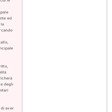
cui le
ipale
ante ed
 la
ercando
allo,
ncipale
itto,
lità
ficherà
 e degli
itari
 di aver