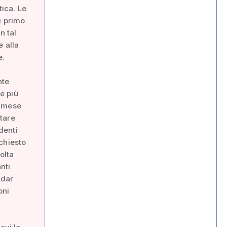
tica. Le
i primo
n tal
e alla
e.
nte
le più
l mese
tare
denti
chiesto
olta
nti
ndar
oni