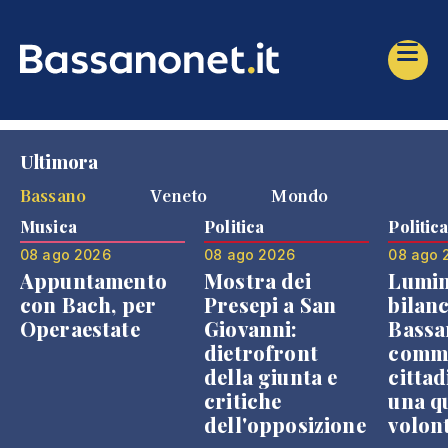
Ultimora
Bassano
Veneto
Mondo
Musica
Politica
Politic
08 ago 2026
08 ago 2026
08 ago 
Appuntamento
Mostra dei
Lumin
con Bach, per
Presepi a San
bilanc
Operaestate
Giovanni:
Bassa
dietrofront
comme
della giunta e
cittad
critiche
una q
dell'opposizione
volon