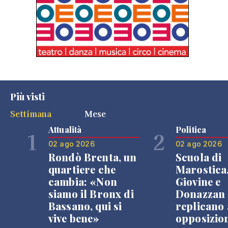
Più visti
Settimana
Mese
Attualità
Politica
1
2
02 ago 2026
02 ago 2026
Rondò Brenta, un
Scuola di
quartiere che
Marostica
cambia: «Non
Giovine e
siamo il Bronx di
Donazzan
Bassano, qui si
replicano 
vive bene»
opposizio