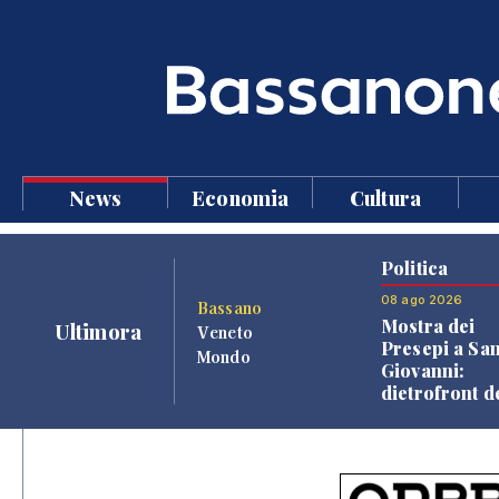
News
Economia
Cultura
Politica
08 ago 2026
Bassano
Mostra dei
Ultimora
Veneto
Presepi a Sa
Mondo
Giovanni:
dietrofront d
giunta e criti
dell'opposiz