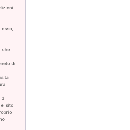
dizioni
è
n esso,
a che
eneto di
isita
ura
 di
el sito
roprio
ano