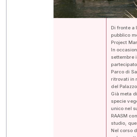
Di fronte a
pubblico mo
Project Man
In occasion
settembre i
partecipato
Parco di Sa
ritrovati i
del Palazzo
Già meta di
specie vege
unico nel s
RAASM con 
studio, que
Nel corso d