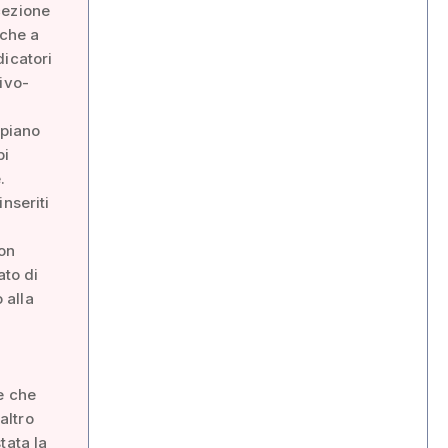
cezione
nche a
dicatori
ivo-
 piano
pi
.
nseriti
on
ato di
 alla
e che
altro
tata la