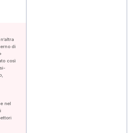
n’altra
erno di
»
to così
si-
o,
le nel
i
ettori