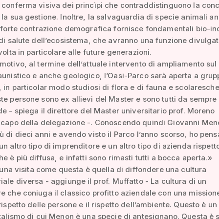
 conferma visiva dei princìpi che contraddistinguono la con
 la sua gestione. Inoltre, la salvaguardia di specie animali a
n forte contrazione demografica fornisce fondamentali bio-in
 di salute dell’ecosistema, che avranno una funzione divulgat
volta in particolare alle future generazioni.
motivo, al termine dell’attuale intervento di ampliamento sul
aunistico e anche geologico, l’Oasi-Parco sarà aperta a grup
, in particolar modo studiosi di flora e di fauna e scolaresche
te persone sono ex allievi del Master e sono tutti da sempre i
de - spiega il direttore del Master universitario prof. Moreno
a capo della delegazione -. Conoscendo quindi Giovanni Men
ù di dieci anni e avendo visto il Parco l’anno scorso, ho pens
n altro tipo di imprenditore e un altro tipo di azienda rispetto
e è più diffusa, e infatti sono rimasti tutti a bocca aperta.»
di una visita come questa è quella di diffondere una cultura
iale diversa - aggiunge il prof. Muffatto - La cultura di un
e che coniuga il classico profitto aziendale con una mission
rispetto delle persone e il rispetto dell’ambiente. Questo è un 
italismo di cui Menon è una specie di antesignano. Questa è s