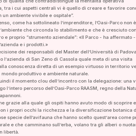
o di qualità che contraddistingue la mentalità operativa
, tra i cui aspetti centrali vi è quello di creare e favorire con
n un ambiente vivibile e ospitale”.
enso, come ha sottolineato l’imprenditore, l’Oasi-Parco non 
’ambiente che circonda lo stabilimento e che è cresciuto co
o e proprio “strumento aziendale”: «Il Parco - ha affermato -
azienda e i prodotti.»
ecisione dei responsabili del Master dell’Università di Padov
o l’azienda di San Zeno di Cassola quale meta di una visita
 alla conoscenza diretta di un esempio virtuoso in territorio v
a mondo produttivo e ambiente naturale.
uindi il momento clou dell’incontro con la delegazione: una v
go l’intero percorso dell’Oasi-Parco RAASM, regno della Nat
capannoni.
e grazie alla quale gli ospiti hanno avuto modo di scoprire e
n i propri occhi la ricchezza e la diversificazione botanica d
se specie dell’avifauna che hanno scelto quest’area come p
urale e che camminano sull’erba, volano tra gli alberi o nuot
n libertà.