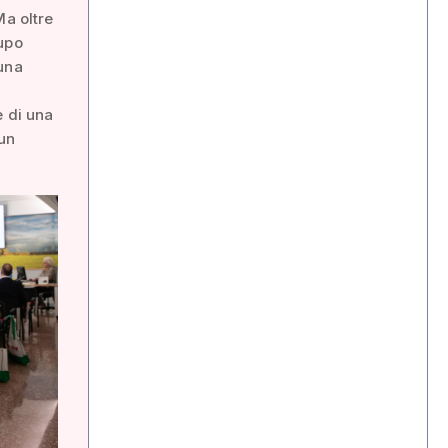
Ma oltre
cupo
 una
e di una
 un