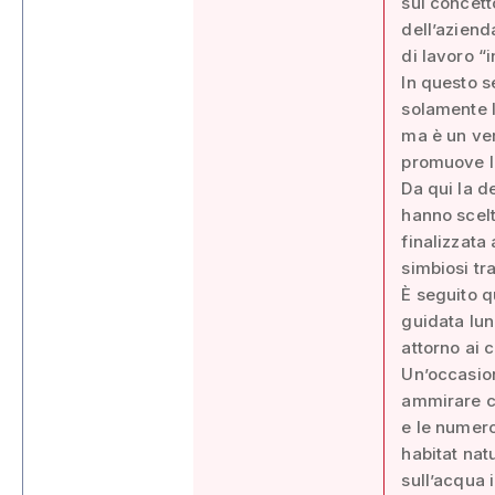
sul concett
dell’azienda
di lavoro “i
In questo s
solamente l
ma è un ver
promuove l’
Da qui la d
hanno scelt
finalizzata
simbiosi tr
È seguito q
guidata lun
attorno ai 
Un’occasion
ammirare co
e le numero
habitat nat
sull’acqua i