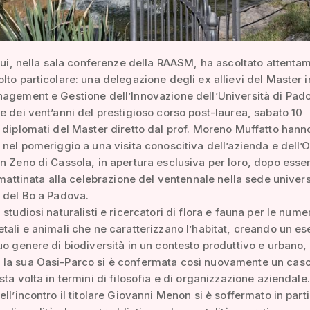
 lui, nella sala conferenze della RAASM, ha ascoltato attenta
lto particolare: una delegazione degli ex allievi del Master i
agement e Gestione dell’Innovazione dell’Università di Pad
e dei vent’anni del prestigioso corso post-laurea, sabato 10
 diplomati del Master diretto dal prof. Moreno Muffatto hann
 nel pomeriggio a una visita conoscitiva dell’azienda e dell’
n Zeno di Cassola, in apertura esclusiva per loro, dopo esser
n mattinata alla celebrazione del ventennale nella sede univers
 del Bo a Padova.
 studiosi naturalisti e ricercatori di flora e fauna per le num
tali e animali che ne caratterizzano l’habitat, creando un e
uo genere di biodiversità in un contesto produttivo e urbano, 
la sua Oasi-Parco si è confermata così nuovamente un caso
sta volta in termini di filosofia e di organizzazione aziendale.
ell’incontro il titolare Giovanni Menon si è soffermato in part