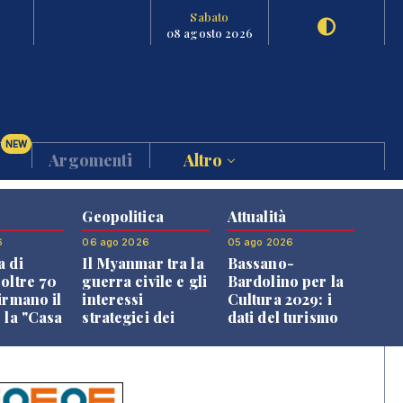
Sabato
08 agosto 2026
NEW
Argomenti
Altro
Geopolitica
Attualità
6
06 ago 2026
05 ago 2026
a di
Il Myanmar tra la
Bassano-
 oltre 70
guerra civile e gli
Bardolino per la
irmano il
interessi
Cultura 2029: i
 la "Casa
strategici dei
dati del turismo
uni"
Paesi vicini
aprono il
confronto veneto