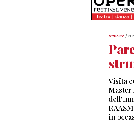
Attualità
/ Pu
Par
stru
Visita c
Master 
dell’In
RAASM d
in occa