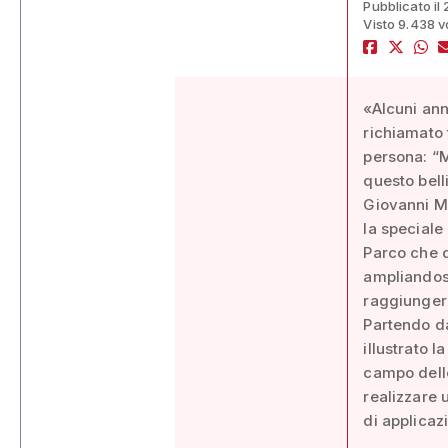
Pubblicato il
Visto 9.438 v
«Alcuni ann
richiamato 
persona: “M
questo bell
Giovanni Me
la speciale
Parco che d
ampliandosi
raggiungere
Partendo d
illustrato l
campo delle
realizzare 
di applicaz