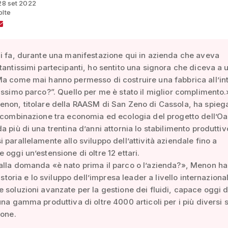
 28 set 2022
olte
i fa, durante una manifestazione qui in azienda che aveva
tantissimi partecipanti, ho sentito una signora che diceva a u
a come mai hanno permesso di costruire una fabbrica all’int
issimo parco?”. Quello per me è stato il miglior complimento.
non, titolare della RAASM di San Zeno di Cassola, ha spiega
 combinazione tra economia ed ecologia del progetto dell’Oa
a più di una trentina d’anni attornia lo stabilimento produttiv
 parallelamente allo sviluppo dell’attività aziendale fino a
 oggi un’estensione di oltre 12 ettari.
alla domanda «è nato prima il parco o l’azienda?», Menon ha
a storia e lo sviluppo dell’impresa leader a livello internaziona
 soluzioni avanzate per la gestione dei fluidi, capace oggi d
una gamma produttiva di oltre 4000 articoli per i più diversi s
ione.