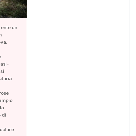
mente un
n
ova.
o
Oasi-
si
itaria
erose
sempio
la
 di
icolare