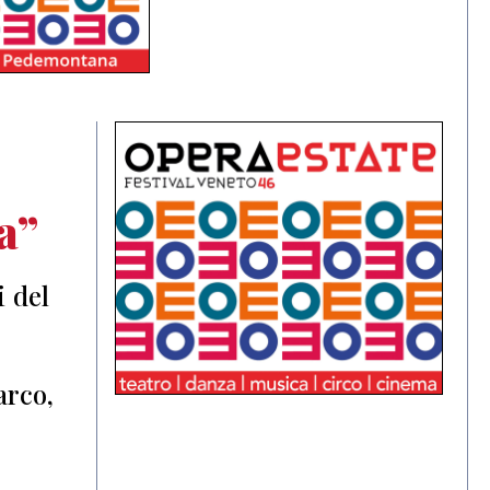
a”
i del
arco,