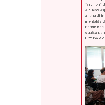
“reunion” d
a questi as
anche di im
mentalità d
Parole che 
qualità per
tutt’uno e 