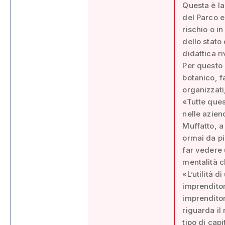
Questa è la
del Parco e
rischio o i
dello stato
didattica ri
Per questo 
botanico, f
organizzati
«Tutte ques
nelle azien
Muffatto, 
ormai da pi
far vedere u
mentalità ch
«L’utilità 
imprenditor
imprenditor
riguarda il 
tipo di cap