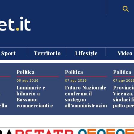
Sport
Territorio
Lifestyle
Video
Politica
Politica
Politica
08 ago 2026
07 ago 2026
07 ago 202
Luminarie e
Futuro Nazionale
Provinci
n
bilancio a
conferma il
Vicenza,
Bassano:
sostegno
sindaci f
ella
commercianti e
all'amministrazione
patto per
che
cittadini verso
Finco
dei Com
ione
una quota
volontaria