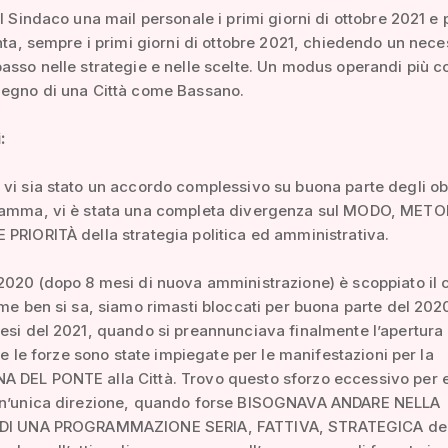
al Sindaco una mail personale i primi giorni di ottobre 2021 e 
unta, sempre i primi giorni di ottobre 2021, chiedendo un nece
asso nelle strategie e nelle scelte. Un modus operandi più c
degno di una Città come Bassano.
:
vi sia stato un accordo complessivo su buona parte degli obb
ramma, vi è stata una completa divergenza sul MODO, METO
PRIORITÀ della strategia politica ed amministrativa.
2020 (dopo 8 mesi di nuova amministrazione) è scoppiato il 
ome ben si sa, siamo rimasti bloccati per buona parte del 202
esi del 2021, quando si preannunciava finalmente l’apertura 
tte le forze sono state impiegate per le manifestazioni per la
 DEL PONTE alla Città. Trovo questo sforzo eccessivo per 
un’unica direzione, quando forse BISOGNAVA ANDARE NELLA
 DI UNA PROGRAMMAZIONE SERIA, FATTIVA, STRATEGICA del