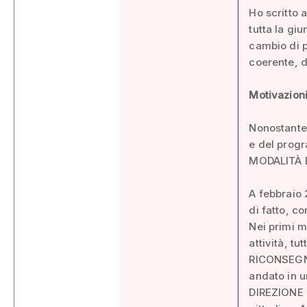
Ho scritto 
tutta la gi
cambio di p
coerente, 
Motivazioni
Nonostante 
e del prog
MODALITÀ E 
A febbraio 
di fatto, c
Nei primi m
attività, tu
RICONSEGNA
andato in 
DIREZIONE