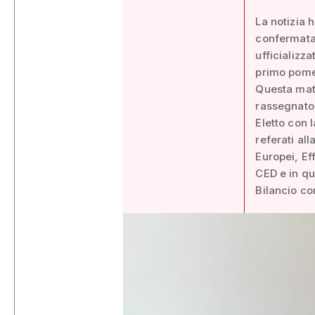
La notizia 
confermata 
ufficializz
primo pome
Questa matt
rassegnato 
Eletto con 
referati al
Europei, Ef
CED e in qu
Bilancio c