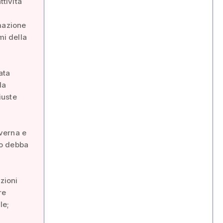
ttività
mazione
mi della
ata
da
iuste
verna e
cio debba
zioni
re
le;