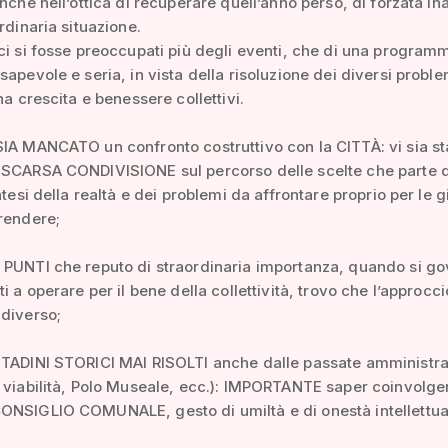
nche nell’ottica di recuperare quell’anno perso, di forzata ina
rdinaria situazione.
ci si fosse preoccupati più degli eventi, che di una program
sapevole e seria, in vista della risoluzione dei diversi proble
na crescita e benessere collettivi.
IA MANCATO un confronto costruttivo con la CITTÀ: vi sia st
 SCARSA CONDIVISIONE sul percorso delle scelte che parte 
ntesi della realtà e dei problemi da affrontare proprio per le g
rendere;
 PUNTI che reputo di straordinaria importanza, quando si go
ti a operare per il bene della collettività, trovo che l’approc
diverso;
TTADINI STORICI MAI RISOLTI anche dalle passate amministra
 viabilità, Polo Museale, ecc.): IMPORTANTE saper coinvolge
ONSIGLIO COMUNALE, gesto di umiltà e di onestà intellettua