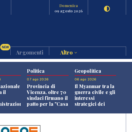
Domenica
09 agosto 2026
NEW
Argomenti
Altro
Politica
Geopolitica
6
07 ago 2026
06 ago 2026
azionale
Provincia di
Il Myanmar tra la
 il
Vicenza, oltre 70
guerra civile e gli
o
sindaci firmano il
interessi
nistrazione
patto per la "Casa
strategici dei
dei Comuni"
Paesi vicini