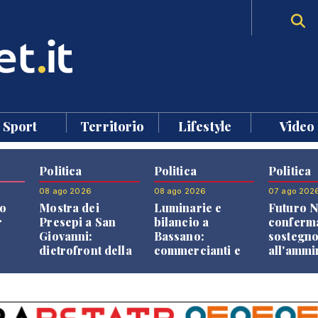
Sport
Territorio
Lifestyle
Video
Politica
Politica
Politica
08 ago 2026
08 ago 2026
07 ago 202
o
Mostra dei
Luminarie e
Futuro N
r
Presepi a San
bilancio a
conferma
Giovanni:
Bassano:
sostegn
dietrofront della
commercianti e
all'ammi
giunta e critiche
cittadini verso
Finco
dell'opposizione
una quota
volontaria