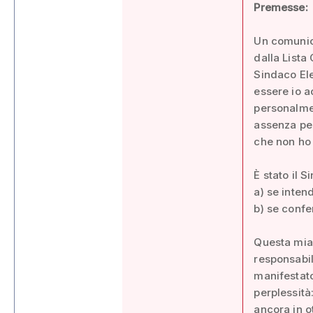
Premesse:
Un comunica
dalla Lista 
Sindaco El
essere io a
personalmen
assenza pe
che non ho 
È stato il 
a) se inten
b) se confe
Questa mia 
responsabil
manifestato
perplessità
ancora in o