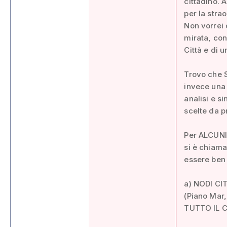
cittadino. A
per la strao
Non vorrei 
mirata, con
Città e di u
Trovo che S
invece una
analisi e si
scelte da p
Per ALCUNI
si è chiama
essere ben 
a) NODI CI
(Piano Mar,
TUTTO IL C