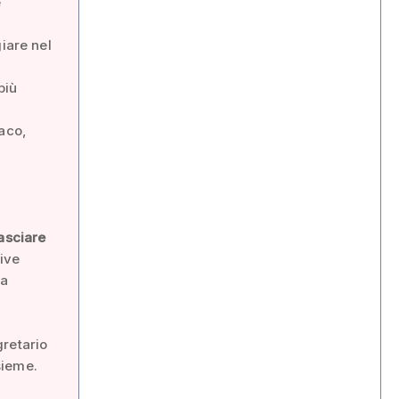
e
iare nel
più
daco,
asciare
ive
la
gretario
sieme.