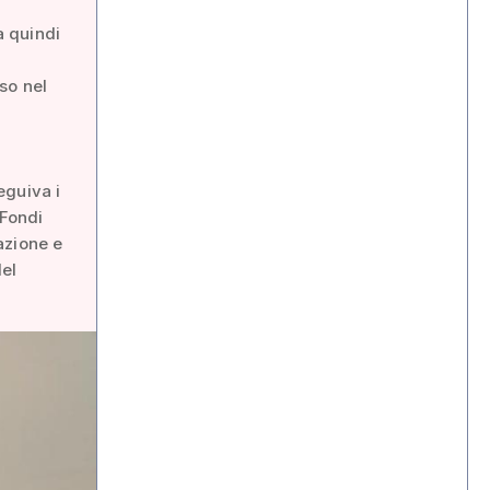
a quindi
so nel
eguiva i
 Fondi
azione e
del