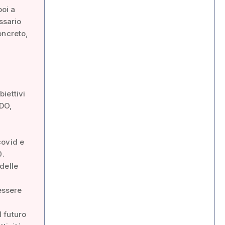
poi a
ssario
oncreto,
iettivi
DO,
covid e
0.
delle
essere
 futuro