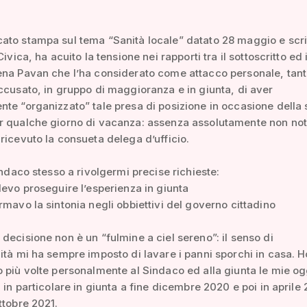
to stampa sul tema “Sanità locale” datato 28 maggio e scri
Civica, ha acuito la tensione nei rapporti tra il sottoscritto ed i
ena Pavan che l’ha considerato come attacco personale, tan
ccusato, in gruppo di maggioranza e in giunta, di aver
te “organizzato” tale presa di posizione in occasione della
r qualche giorno di vacanza: assenza assolutamente non not
ricevuto la consueta delega d’ufficio.
Sindaco stesso a rivolgermi precise richieste:
devo proseguire l’esperienza in giunta
rmavo la sintonia negli obbiettivi del governo cittadino
decisione non è un “fulmine a ciel sereno”: il senso di
ità mi ha sempre imposto di lavare i panni sporchi in casa. H
 più volte personalmente al Sindaco ed alla giunta le mie og
: in particolare in giunta a fine dicembre 2020 e poi in aprile
ttobre 2021.