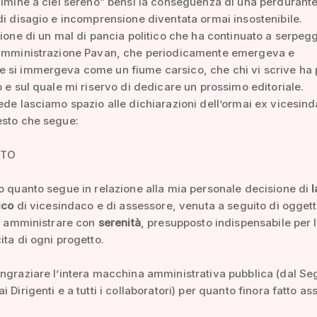
ulmine a ciel sereno” bensì la conseguenza di una perdurant
di disagio e incomprensione diventata ormai insostenibile.
zione di un mal di pancia politico che ha continuato a serpegg
’amministrazione Pavan, che periodicamente emergeva e
 si immergeva come un fiume carsico, che chi vi scrive ha 
o e sul quale mi riservo di dedicare un prossimo editoriale.
ede lasciamo spazio alle dichiarazioni dell’ormai ex vicesin
esto che segue:
ATO
o quanto segue in relazione alla mia personale decisione di
l
ico
di vicesindaco e di assessore, venuta a seguito di oggett
di amministrare con
serenità
, presupposto indispensabile per 
ita di ogni progetto.
ngraziare l’intera macchina amministrativa pubblica (dal Se
 Dirigenti e a tutti i collaboratori) per quanto finora fatto as