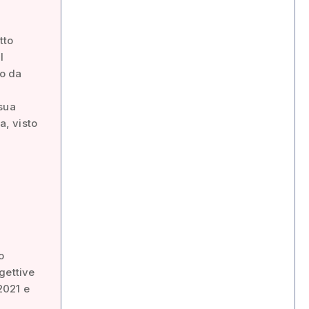
tto
l
to da
 sua
a, visto
o
gettive
 2021 e