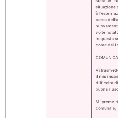
stata un “f
situazione 
È l’esterna
corso dell
nuovamente
volte notat
In questa s
come dal t
COMUNIC
Vi trasmett
il mio incar
difficoltà 
buona riusc
Mi preme ri
comunale, ai