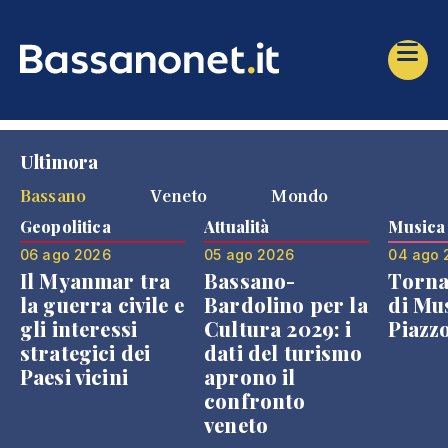
Ultimora
Bassano
Veneto
Mondo
Geopolitica
Attualità
Musica
06 ago 2026
05 ago 2026
04 ago 
Il Myanmar tra
Bassano-
Torna
la guerra civile e
Bardolino per la
di Mus
gli interessi
Cultura 2029: i
Piazz
strategici dei
dati del turismo
Paesi vicini
aprono il
confronto
veneto