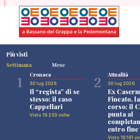
Più visti
Settimana
Mese
Cronaca
Attualità
1
2
30 lug 2026
30 lug 2026
Il “regista” di se
Ex Caser
stesso: il caso
Fincato, la
Cappellari
corso: il
punta al
Visto 19.203 volte
completa
entro fine
Visto 19.161 vo