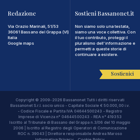
Redazione
Sostieni Bassanonet.it
Via Orazio Marinali, 51/53
Non siamo solo una testata,
36061 Bassano del Grappa (VI)
siamo una voce collettiva. Con
Italia
il tuo contributo, proteggi il
Google maps
pluralismo dell'informazione e
permetti a queste storie di
continuare a esistere.
Sostienici
Copyright © 2009-2026 Bassanonet Tutti i diritti riservati
Bassanonet S.r.l. socio unico - Capitale Sociale € 50.000,00 i.v.
- Codice Fiscale e Partita IVA 04644500243 - Registro
Imprese di Vicenza n° 04644500243 - REA n° 419353
Iscritto al Tribunale di Bassano del Grappa n.3/06 del 10 maggio
2006 | Iscritto al Registro degli Operatori di Comunicazione
ROC n. 39043 | Direttore responsabile Andrea Maroso
Informativa Privacy
Cookie Policy