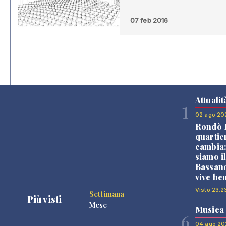
07 feb 2016
Attualit
1
02 ago 20
Rondò B
quartie
cambia
siamo i
Bassano
vive be
Visto 23.2
Settimana
Più visti
Mese
Musica
6
04 ago 20