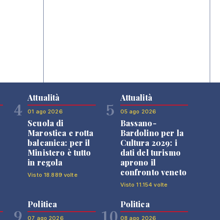
Attualità
Attualità
4
5
01 ago 2026
05 ago 2026
Scuola di
Bassano-
Marostica e rotta
Bardolino per la
balcanica: per il
Cultura 2029: i
Ministero è tutto
dati del turismo
in regola
aprono il
confronto veneto
Visto 18.889 volte
Visto 11.154 volte
Politica
Politica
9
10
07 ago 2026
08 ago 2026