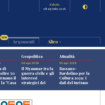
Sabato
08 agosto 2026
NEW
Argomenti
Altro
Geopolitica
Attualità
6
06 ago 2026
05 ago 2026
a di
Il Myanmar tra la
Bassano-
 oltre 70
guerra civile e gli
Bardolino per la
irmano il
interessi
Cultura 2029: i
 la "Casa
strategici dei
dati del turismo
uni"
Paesi vicini
aprono il
confronto veneto