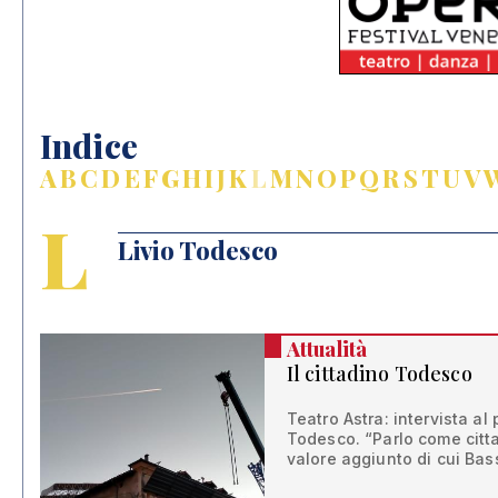
Indice
A
B
C
D
E
F
G
H
I
J
K
L
M
N
O
P
Q
R
S
T
U
V
L
Livio Todesco
Attualità
Il cittadino Todesco
Teatro Astra: intervista al
Todesco. “Parlo come citta
valore aggiunto di cui Ba