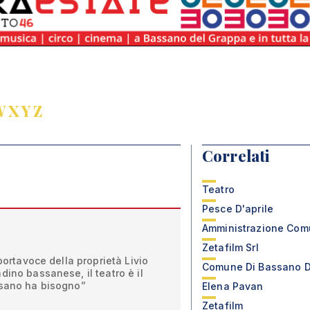
W
X
Y
Z
Correlati
Teatro
Pesce D'aprile
Amministrazione Com
Zetafilm Srl
 portavoce della proprietà Livio
Comune Di Bassano D
dino bassanese, il teatro è il
ssano ha bisogno”
Elena Pavan
Zetafilm