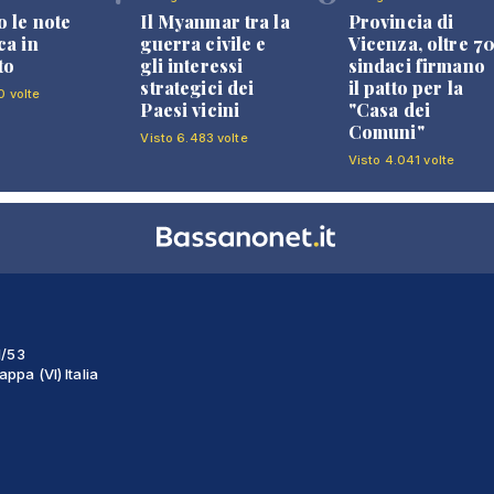
 le note
Il Myanmar tra la
Provincia di
ca in
guerra civile e
Vicenza, oltre 7
to
gli interessi
sindaci firmano
strategici dei
il patto per la
0 volte
Paesi vicini
"Casa dei
Comuni"
Visto 6.483 volte
Visto 4.041 volte
1/53
ppa (VI) Italia