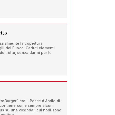
etto
rzialmente la copertura
igili del Fuoco. Caduti elementi
 del tetto, senza danni per le
straBurger” era il Pesce d'Aprile di
contiene come sempre alcuni
cus su una vicenda i cui nodi sono
 pettine