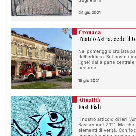
Guglielmini”
24 giu 2021
Cronaca
Teatro Astra, cede il t
Nel pomeriggio crollata pa
dell’edificio. Sul posto i V
lignei dalla parte centrale
persone
15 giu 2021
Attualità
Fast Fish
Il nostro articolo di ieri “A
Bassanonet 2021. Ma che 
elementi di verità. Con fo
ancora lungi da arrivare al