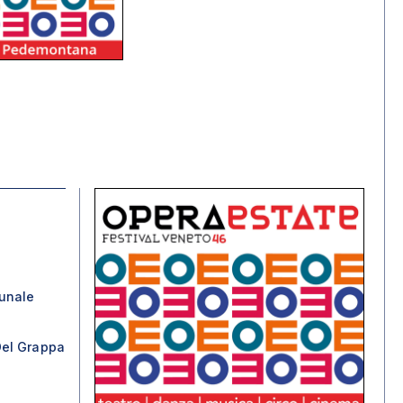
unale
el Grappa