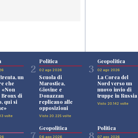
à
Politica
Geopolitica
2
3
26
02 ago 2026
02 ago 2026
renta, un
Scuola di
La Corea del
re che
Marostica,
Nord verso un
: «Non
Giovine e
nuovo invio di
l Bronx di
Donazzan
truppe in Russia
, qui si
replicano alle
Visto 20.142 volte
ne»
opposizioni
33 volte
Visto 20.225 volte
Geopolitica
Politica
7
8
26
06 ago 2026
07 ago 2026