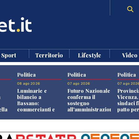
Sport
Territorio
Lifestyle
Video
Politica
Politica
Politica
08 ago 2026
07 ago 2026
07 ago 202
Luminarie e
Futuro Nazionale
Provinci
n
bilancio a
conferma il
Vicenza,
Bassano:
sostegno
sindaci f
ella
commercianti e
all'amministrazione
patto per
che
cittadini verso
Finco
dei Com
ione
una quota
volontaria