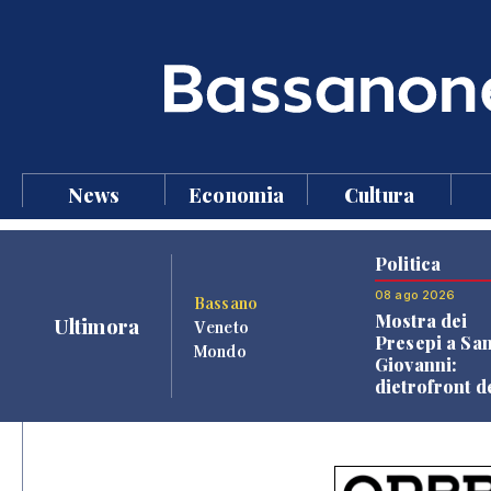
News
Economia
Cultura
Politica
08 ago 2026
Bassano
Mostra dei
Ultimora
Veneto
Presepi a Sa
Mondo
Giovanni:
dietrofront d
giunta e criti
dell'opposiz