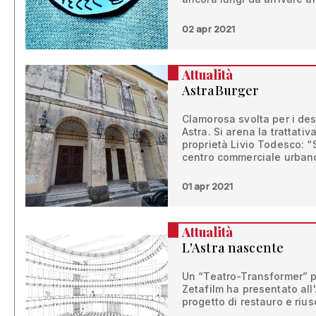
02 apr 2021
Attualità
AstraBurger
Clamorosa svolta per i des
Astra. Si arena la trattati
proprietà Livio Todesco: “S
centro commerciale urbano
01 apr 2021
Attualità
L'Astra nascente
Un “Teatro-Transformer” pe
Zetafilm ha presentato all
progetto di restauro e rius