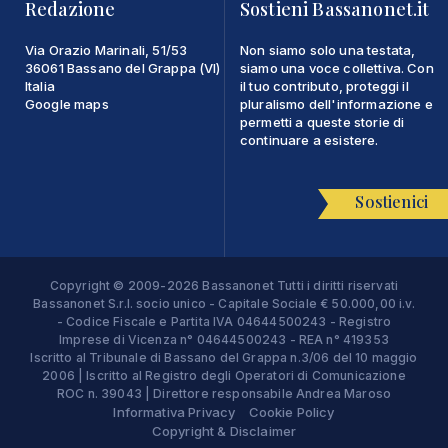
Redazione
Sostieni Bassanonet.it
Via Orazio Marinali, 51/53
Non siamo solo una testata,
36061 Bassano del Grappa (VI)
siamo una voce collettiva. Con
Italia
il tuo contributo, proteggi il
Google maps
pluralismo dell'informazione e
permetti a queste storie di
continuare a esistere.
Sostienici
Copyright © 2009-2026 Bassanonet Tutti i diritti riservati
Bassanonet S.r.l. socio unico - Capitale Sociale € 50.000,00 i.v.
- Codice Fiscale e Partita IVA 04644500243 - Registro
Imprese di Vicenza n° 04644500243 - REA n° 419353
Iscritto al Tribunale di Bassano del Grappa n.3/06 del 10 maggio
2006 | Iscritto al Registro degli Operatori di Comunicazione
ROC n. 39043 | Direttore responsabile Andrea Maroso
Informativa Privacy
Cookie Policy
Copyright & Disclaimer