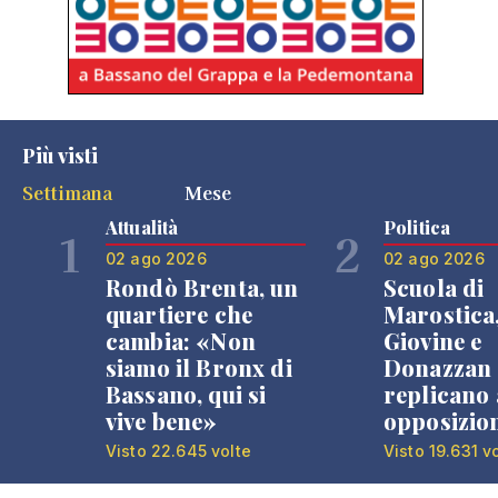
Più visti
Settimana
Mese
Attualità
Politica
1
2
02 ago 2026
02 ago 2026
Rondò Brenta, un
Scuola di
quartiere che
Marostica
cambia: «Non
Giovine e
siamo il Bronx di
Donazzan
Bassano, qui si
replicano 
vive bene»
opposizio
Visto 22.645 volte
Visto 19.631 v