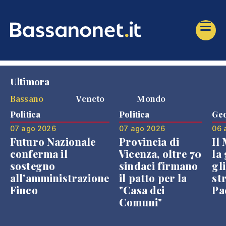
Ultimora
Bassano
Veneto
Mondo
Politica
Politica
Geo
07 ago 2026
07 ago 2026
06 
Futuro Nazionale
Provincia di
Il
conferma il
Vicenza, oltre 70
la 
sostegno
sindaci firmano
gli
all'amministrazione
il patto per la
st
Finco
"Casa dei
Pae
Comuni"