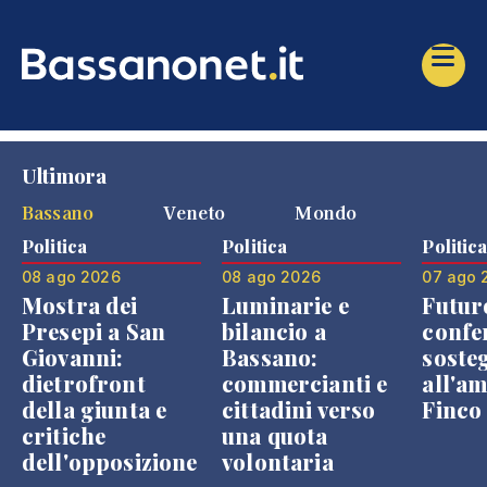
Ultimora
Bassano
Veneto
Mondo
Politica
Politica
Politic
08 ago 2026
08 ago 2026
07 ago 
Mostra dei
Luminarie e
Futur
Presepi a San
bilancio a
confe
Giovanni:
Bassano:
soste
dietrofront
commercianti e
all'a
della giunta e
cittadini verso
Finco
critiche
una quota
dell'opposizione
volontaria