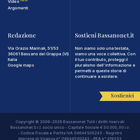
Video
Argomenti
Redazione
Sostieni Bassanonet.it
Via Orazio Marinali, 51/53
Non siamo solo una testata,
36061 Bassano del Grappa (VI)
siamo una voce collettiva. Con
Italia
il tuo contributo, proteggi il
Google maps
pluralismo dell'informazione e
permetti a queste storie di
continuare a esistere.
Sostienici
Copyright © 2009-2026 Bassanonet Tutti i diritti riservati
Bassanonet S.r.l. socio unico - Capitale Sociale € 50.000,00 i.v.
- Codice Fiscale e Partita IVA 04644500243 - Registro
Imprese di Vicenza n° 04644500243 - REA n° 419353