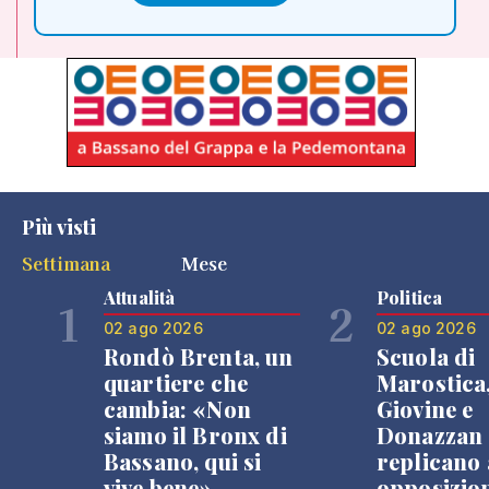
Più visti
Settimana
Mese
Attualità
Politica
1
2
02 ago 2026
02 ago 2026
Rondò Brenta, un
Scuola di
quartiere che
Marostica
cambia: «Non
Giovine e
siamo il Bronx di
Donazzan
Bassano, qui si
replicano 
vive bene»
opposizio