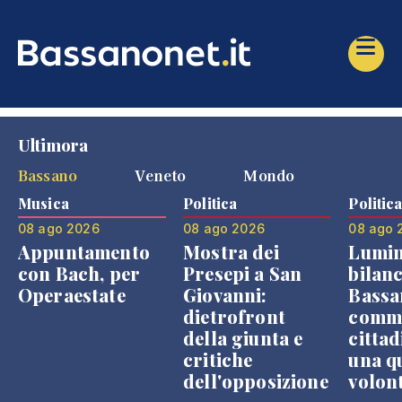
Ultimora
Bassano
Veneto
Mondo
Musica
Politica
Politic
08 ago 2026
08 ago 2026
08 ago 
Appuntamento
Mostra dei
Lumin
con Bach, per
Presepi a San
bilanc
Operaestate
Giovanni:
Bassa
dietrofront
comme
della giunta e
cittad
critiche
una q
dell'opposizione
volon