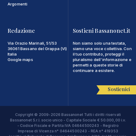
Argomenti
Redazione
Sostieni Bassanonet.it
Via Orazio Marinali, 51/53
Non siamo solo una testata,
36061 Bassano del Grappa (VI)
siamo una voce collettiva. Con
Italia
il tuo contributo, proteggi il
Google maps
pluralismo dell'informazione e
permetti a queste storie di
continuare a esistere.
Sostienici
Copyright © 2009-2026 Bassanonet Tutti i diritti riservati
Bassanonet S.r.l. socio unico - Capitale Sociale € 50.000,00 i.v.
- Codice Fiscale e Partita IVA 04644500243 - Registro
Imprese di Vicenza n° 04644500243 - REA n° 419353