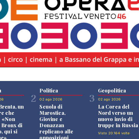
à
Politica
Geopolitica
2
3
26
02 ago 2026
02 ago 2026
renta, un
Scuola di
La Corea del
re che
Marostica,
Nord verso un
: «Non
Giovine e
nuovo invio di
l Bronx di
Donazzan
truppe in Russia
, qui si
replicano alle
Visto 20.164 volte
ne»
opposizioni