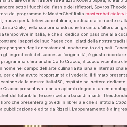
marzo alle ore 18, la libreria Palazzo Roberti ospita, lontano d
ancora sotto i fuochi dei flash e dei riflettori, Spyros Theodori
itore del programma tv MasterChef Italia
masterchef.cielotv.i
, nuovo per la televisione italiana, dedicato alle ricette e all
nda su Cielo, nella sua prima edizione ha cinto d’alloro un g
a tempo vive in Italia, e che si dedica con passione alla cuc
ontrare i sapori del suo Paese con i piatti della nostra tradiz
 propongono degli accostamenti anche molto originali. Tenen
 gli ingredienti del successo l’originalità, è giusto ricordare
el programma c’era anche Carlo Cracco, il cuoco vicentino ch
n nome nel campo dell’arte culinaria italiana e internazionale
 per chi ha avuto l’opportunità di vederlo, il filmato present
ccasione della mostra Italia150, ospitato nel settore dedicato 
ve Cracco presentava, con un aplomb degno di un entomolog
hef del futuribile, le sue ricette a base di insetti. Theodoridi
libro che presenterà giovedì in libreria e che si intitola
Cuoc
 la pubblicazione è edita da Rizzoli. L’appuntamento è a ingre