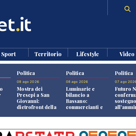
Sport
Territorio
Lifestyle
Video
Politica
Politica
Politica
08 ago 2026
08 ago 2026
07 ago 202
o
Mostra dei
Luminarie e
Futuro N
r
Presepi a San
bilancio a
conferma
Giovanni:
Bassano:
sostegn
dietrofront della
commercianti e
all'ammi
giunta e critiche
cittadini verso
Finco
dell'opposizione
una quota
volontaria