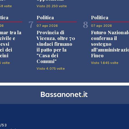
58 volte
Visto 20.250 volte
tica
Politica
Politica
7
8
26
07 ago 2026
07 ago 2026
mar tra la
Provincia di
Futuro Nazional
ivile e
Vicenza, oltre 70
conferma il
ressi
sindaci firmano
sostegno
ci dei
il patto per la
all'amministrazi
cini
"Casa dei
Finco
Comuni"
4 volte
Visto 1.645 volte
Visto 4.075 volte
1/53