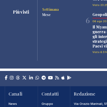
Visto 23.2
Settimana
Più visti
Geopoli
Mese
6
06 ago 20
Il Myan
guerra c
gli inte
strategi
Paesi vi
Visto 6.51
Canali
Contatti
Redazione
News
Gruppo
Via Orazio Marinali, 5