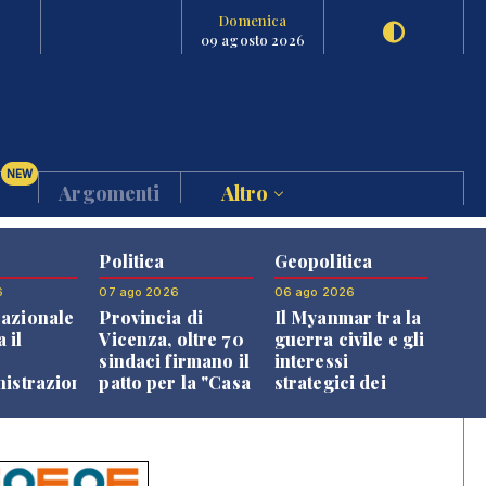
Domenica
09 agosto 2026
NEW
Argomenti
Altro
Politica
Geopolitica
6
07 ago 2026
06 ago 2026
azionale
Provincia di
Il Myanmar tra la
 il
Vicenza, oltre 70
guerra civile e gli
o
sindaci firmano il
interessi
nistrazione
patto per la "Casa
strategici dei
dei Comuni"
Paesi vicini