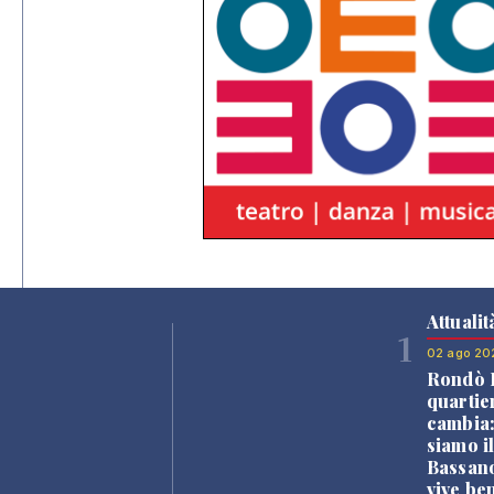
Attualit
1
02 ago 20
Rondò B
quartie
cambia
siamo i
Bassano
vive be