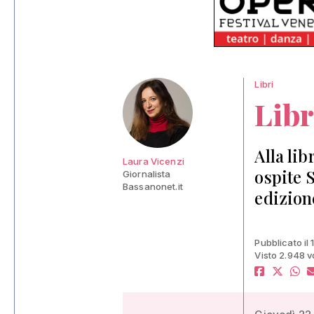
Libri
Libr
Alla li
Laura Vicenzi
ospite 
Giornalista
Bassanonet.it
edizion
Pubblicato il
Visto 2.948 v