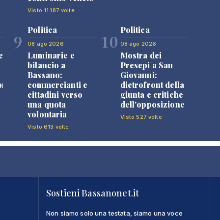
Visto 11.187 volte
Politica
Politica
9
10
08 ago 2026
08 ago 2026
e
Luminarie e
Mostra dei
bilancio a
Presepi a San
Bassano:
Giovanni:
one
commercianti e
dietrofront della
cittadini verso
giunta e critiche
una quota
dell'opposizione
volontaria
Visto 527 volte
Visto 613 volte
Sostieni Bassanonet.it
Non siamo solo una testata, siamo una voce