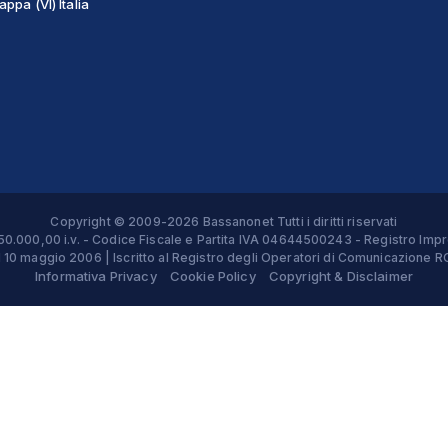
ppa (VI) Italia
Copyright © 2009-2026 Bassanonet Tutti i diritti riservati
 € 50.000,00 i.v. - Codice Fiscale e Partita IVA 04644500243 - Registro 
el 10 maggio 2006 | Iscritto al Registro degli Operatori di Comunicazion
Informativa Privacy
Cookie Policy
Copyright & Disclaimer