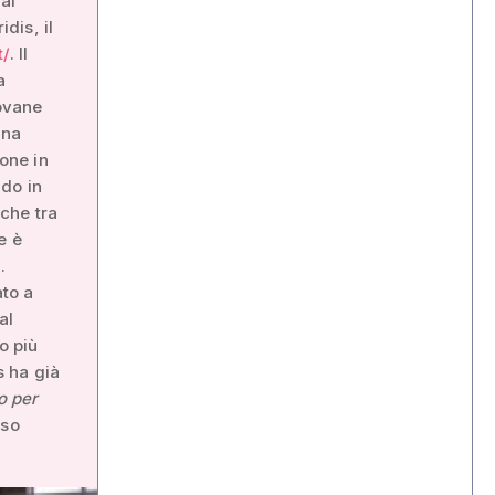
ai
dis, il
t/
. Il
a
iovane
ina
ione in
do in
 che tra
e è
.
ato a
al
o più
s ha già
o per
sso