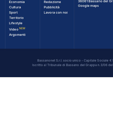
36061 Bassano del Gra
Economia
Redazione
Google maps
Cultura
Pubblicità
Sport
Lavora con noi
Territorio
Lifestyle
NEW
Video
Argomenti
Bassanonet S.r.l. socio unico - Capitale Sociale
Iscritto al Tribunale di Bassano del Grappa n.3/06 d