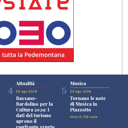
Attualità
Musica
4
5
05 ago 2026
04 ago 2026
Bassano-
Tornano le note
Bardolino per la
di Musica in
Cultura 2029: i
Piazzotto
dati del turismo
Visto 6.738 volte
aprono il
confronto veneto