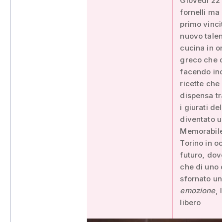
Giovedì 22 
fornelli ma 
primo vinc
nuovo talent
cucina in o
greco che d
facendo inc
ricette che
dispensa tra
i giurati d
diventato u
Memorabile,
Torino in o
futuro, do
che di uno c
sfornato un 
emozione
,
libero