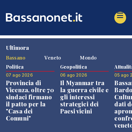
Ultimora
Bassano
Veneto
Mondo
Politica
Geopolitica
Attualit
07 ago 2026
06 ago 2026
05 ago 
Provincia di
Il Myanmar tra
Bassa
Vicenza, oltre 70
la guerra civile e
Bardo
sindaci firmano
gli interessi
Cultur
il patto per la
strategici dei
dati d
"Casa dei
Paesi vicini
apron
Comuni"
confr
venet