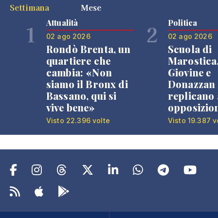
Settimana
Mese
Attualità
Politica
1
2
02 ago 2026
02 ago 2026
Rondò Brenta, un
Scuola di
quartiere che
Marostica
cambia: «Non
Giovine e
siamo il Bronx di
Donazzan
Bassano, qui si
replicano 
vive bene»
opposizio
Visto 22.396 volte
Visto 19.387 v