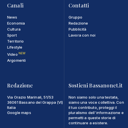
Canali
Contatti
News
Gruppo
Economia
Redazione
Cultura
Pubblicità
Sport
Lavora con noi
Territorio
Lifestyle
NEW
Video
Argomenti
Redazione
Sostieni Bassanonet.it
Via Orazio Marinali, 51/53
Non siamo solo una testata,
36061 Bassano del Grappa (VI)
siamo una voce collettiva. Con
Italia
il tuo contributo, proteggi il
Google maps
pluralismo dell'informazione e
permetti a queste storie di
continuare a esistere.