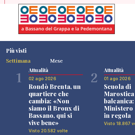
Più visti
Settimana
Mese
Attualità
Attualità
1
2
02 ago 2026
01 ago 2026
Rondò Brenta, un
Scuola di
quartiere che
Marostica 
cambia: «Non
balcanica: 
siamo il Bronx di
Ministero 
Bassano, qui si
in regola
vive bene»
Visto 18.867 v
Visto 20.582 volte