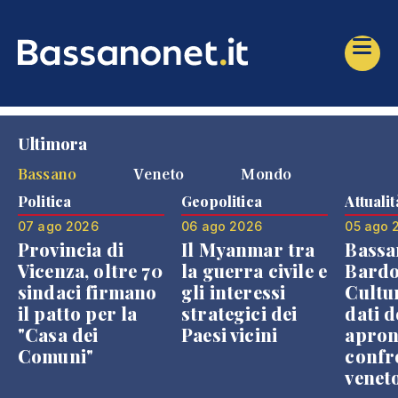
Ultimora
Bassano
Veneto
Mondo
Politica
Geopolitica
Attualit
07 ago 2026
06 ago 2026
05 ago 
Provincia di
Il Myanmar tra
Bassa
Vicenza, oltre 70
la guerra civile e
Bardo
sindaci firmano
gli interessi
Cultur
il patto per la
strategici dei
dati d
"Casa dei
Paesi vicini
apron
Comuni"
confr
venet