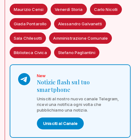
Maurizio Censi
Venerdì Storia
Carlo Nicolli
Giada Pontarollo
Alessandro Galvanetti
Sala Chilesotti
Amministrazione Comunale
Biblioteca Civica
Stefano Pagliantini
New
Notizie flash sul tuo
smartphone
Unisciti al nostro nuovo canale Telegram,
ricevi una notifica ogni volta che
pubblichiamo una notizia.
Unisciti al Canale