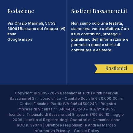
Redazione
Sostieni Bassanonet.it
Via Orazio Marinali, 51/53
Non siamo solo una testata,
36061 Bassano del Grappa (VI)
siamo una voce collettiva. Con
Italia
il tuo contributo, proteggi il
Google maps
pluralismo dell'informazione e
permetti a queste storie di
continuare a esistere.
Sostienici
Copyright © 2009-2026 Bassanonet Tutti i diritti riservati
Bassanonet S.r.l. socio unico - Capitale Sociale € 50.000,00 i.v.
- Codice Fiscale e Partita IVA 04644500243 - Registro
Imprese di Vicenza n° 04644500243 - REA n° 419353
Iscritto al Tribunale di Bassano del Grappa n.3/06 del 10 maggio
2006 | Iscritto al Registro degli Operatori di Comunicazione
ROC n. 39043 | Direttore responsabile Andrea Maroso
Informativa Privacy
Cookie Policy