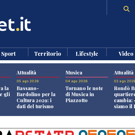
Sport
Territorio
Lifestyle
Video
Attualità
Musica
Attualità
05 ago 2026
04 ago 2026
02 ago 202
a la
Bassano-
Tornano le note
Rondò Br
e gli
Bardolino per la
di Musica in
quartier
Cultura 2029: i
Piazzotto
cambia:
dati del turismo
siamo il
aprono il
Bassano,
confronto veneto
vive ben