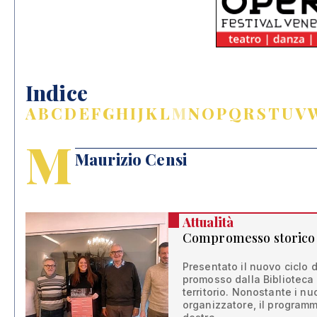
Indice
A
B
C
D
E
F
G
H
I
J
K
L
M
N
O
P
Q
R
S
T
U
V
M
Maurizio Censi
Attualità
Compromesso storico
Presentato il nuovo ciclo di
promosso dalla Biblioteca 
territorio. Nonostante i nu
organizzatore, il programm