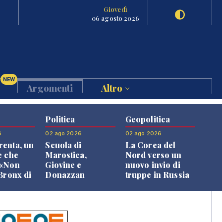
Giovedì
06 agosto 2026
NEW
Argomenti
Altro
Politica
Geopolitica
6
02 ago 2026
02 ago 2026
enta, un
Scuola di
La Corea del
e che
Marostica,
Nord verso un
 «Non
Giovine e
nuovo invio di
 Bronx di
Donazzan
truppe in Russia
 qui si
replicano alle
e»
opposizioni