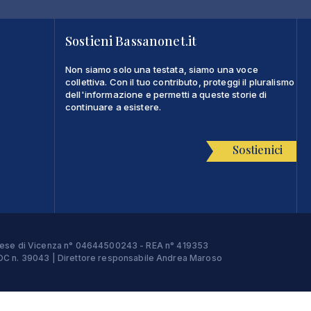
Sostieni Bassanonet.it
Non siamo solo una testata, siamo una voce
collettiva. Con il tuo contributo, proteggi il pluralismo
dell'informazione e permetti a queste storie di
continuare a esistere.
Sostienici
Imprese di Vicenza n° 04644500243 - REA n° 419353
e ROC n. 39043 | Direttore responsabile Andrea Maroso