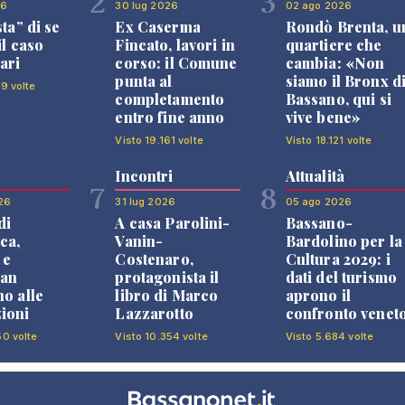
2
3
26
30 lug 2026
02 ago 2026
sta” di se
Ex Caserma
Rondò Brenta, u
il caso
Fincato, lavori in
quartiere che
ari
corso: il Comune
cambia: «Non
punta al
siamo il Bronx d
99 volte
completamento
Bassano, qui si
entro fine anno
vive bene»
Visto 19.161 volte
Visto 18.121 volte
Incontri
Attualità
7
8
26
31 lug 2026
05 ago 2026
di
A casa Parolini-
Bassano-
ca,
Vanin-
Bardolino per la
 e
Costenaro,
Cultura 2029: i
an
protagonista il
dati del turismo
no alle
libro di Marco
aprono il
ioni
Lazzarotto
confronto venet
50 volte
Visto 10.354 volte
Visto 5.684 volte