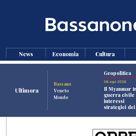
News
Economia
Cultura
Geopolitica
06 ago 2026
Bassano
Il Myanmar tr
Ultimora
Veneto
guerra civile 
Mondo
interessi
strategici dei
Paesi vicini