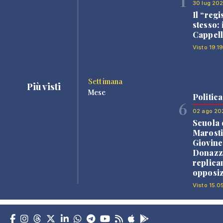
1
30 lug 20
Il “regi
stesso: 
Cappell
Visto 19.1
Settimana
Più visti
Mese
Politica
6
02 ago 20
Scuola 
Marosti
Giovine
Donazz
replica
opposiz
Visto 15.0