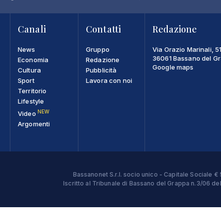
Canali
Contatti
Redazione
News
Gruppo
Via Orazio Marinali, 5
36061 Bassano del Gra
Economia
Redazione
Google maps
Cultura
Pubblicità
Sport
Lavora con noi
Territorio
Lifestyle
NEW
Video
Argomenti
Bassanonet S.r.l. socio unico - Capitale Sociale
Iscritto al Tribunale di Bassano del Grappa n.3/06 d