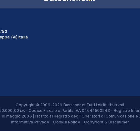
1/53
ppa (VI) Italia
Copyright © 2009-2026 Bassanonet Tutti i diritti riservati
 € 50.000,00 i.v. - Codice Fiscale e Partita IVA 04644500243 - Registro 
el 10 maggio 2006 | Iscritto al Registro degli Operatori di Comunicazion
Informativa Privacy
Cookie Policy
Copyright & Disclaimer