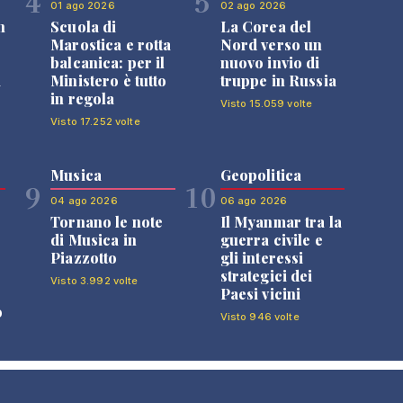
4
5
01 ago 2026
02 ago 2026
n
Scuola di
La Corea del
Marostica e rotta
Nord verso un
balcanica: per il
nuovo invio di
i
Ministero è tutto
truppe in Russia
in regola
Visto 15.059 volte
Visto 17.252 volte
Musica
Geopolitica
9
10
04 ago 2026
06 ago 2026
Tornano le note
Il Myanmar tra la
di Musica in
guerra civile e
Piazzotto
gli interessi
strategici dei
Visto 3.992 volte
Paesi vicini
o
Visto 946 volte