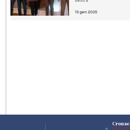
destra
13 gen 2025
Cronac