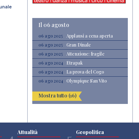
unale
Il 06 agosto
06 ago 2025
Applausi a cena aperta
06 ago 2025
Gran Dinale
06 ago 2025
Attenzione: fragile
06 ago 2024
Etrapak
06 ago 2024
La prova del Cogo
06 ago 2024
Olympique San Vito
Mostra tutto (16)
Attualità
Geopolitica