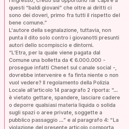
l’ingresso, credo sia opportuno far capire a
questi “baldi giovani” che oltre ai diritti ci
sono dei doveri, primo fra tutti il rispetto del
bene comune.”
L'autore della segnalazione, tuttavia, non
punta il dito solo contro i giovanotti presunti
autori dello scompiscio e dintorni.
“L’Etra, per la quale viene pagata dal
Comune una bolletta da € 6.000.000 -
prosegue infatti Chenet sul canale social -,
dovrebbe intervenire e fa finta niente o non
vuol vedere? Il regolamento della Polizia
Locale all’articolo 14 paragrafo 2 riporta: “…
è vietato gettare, spandere, lasciare cadere
o deporre qualsiasi materia liquida o solida
sugli spazi o aree private, soggette a
pubblico passaggio …” e al paragrafo 4: “La
violazione del presente articolo comporta