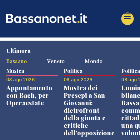
Ultimora
Bassano
Veneto
Mondo
Musica
Politica
Politic
08 ago 2026
08 ago 2026
08 ago 
Appuntamento
Mostra dei
Lumin
con Bach, per
Presepi a San
bilanc
Operaestate
Giovanni:
Bassa
dietrofront
comme
della giunta e
cittad
critiche
una q
dell'opposizione
volon