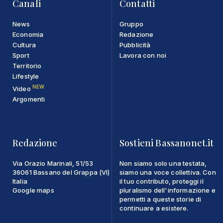
Canali
Contatti
News
Gruppo
Economia
Redazione
Cultura
Pubblicità
Sport
Lavora con noi
Territorio
Lifestyle
NEW
Video
Argomenti
Redazione
Sostieni Bassanonet.it
Via Orazio Marinali, 51/53
Non siamo solo una testata,
36061 Bassano del Grappa (VI)
siamo una voce collettiva. Con
Italia
il tuo contributo, proteggi il
Google maps
pluralismo dell'informazione e
permetti a queste storie di
continuare a esistere.