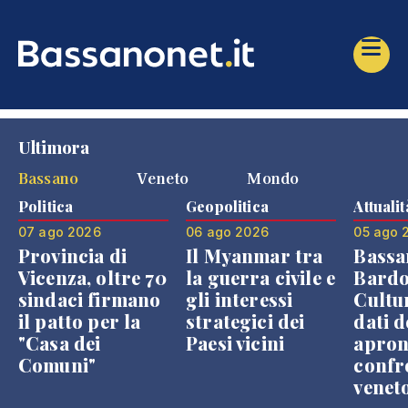
Ultimora
Bassano
Veneto
Mondo
Politica
Geopolitica
Attualit
07 ago 2026
06 ago 2026
05 ago 
Provincia di
Il Myanmar tra
Bassa
Vicenza, oltre 70
la guerra civile e
Bardo
sindaci firmano
gli interessi
Cultur
il patto per la
strategici dei
dati d
"Casa dei
Paesi vicini
apron
Comuni"
confr
venet