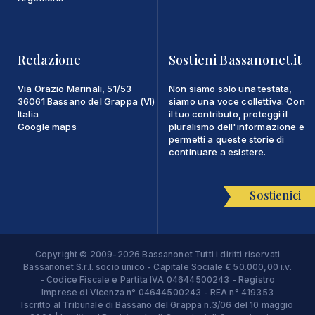
Redazione
Sostieni Bassanonet.it
Via Orazio Marinali, 51/53
Non siamo solo una testata,
36061 Bassano del Grappa (VI)
siamo una voce collettiva. Con
Italia
il tuo contributo, proteggi il
Google maps
pluralismo dell'informazione e
permetti a queste storie di
continuare a esistere.
Sostienici
Copyright © 2009-2026 Bassanonet Tutti i diritti riservati
Bassanonet S.r.l. socio unico - Capitale Sociale € 50.000,00 i.v.
- Codice Fiscale e Partita IVA 04644500243 - Registro
Imprese di Vicenza n° 04644500243 - REA n° 419353
Iscritto al Tribunale di Bassano del Grappa n.3/06 del 10 maggio