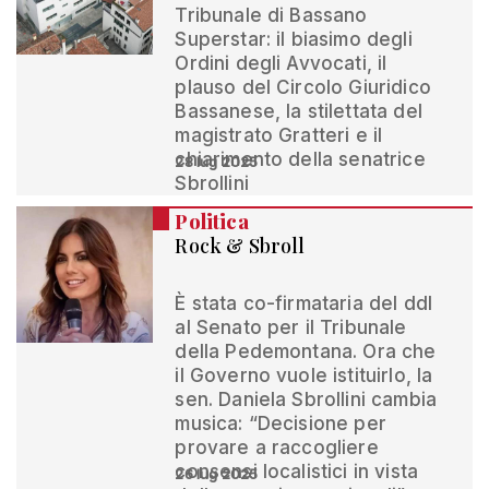
Tribunale di Bassano
Superstar: il biasimo degli
Ordini degli Avvocati, il
plauso del Circolo Giuridico
Bassanese, la stilettata del
magistrato Gratteri e il
chiarimento della senatrice
28 lug 2025
Sbrollini
Politica
Rock & Sbroll
È stata co-firmataria del ddl
al Senato per il Tribunale
della Pedemontana. Ora che
il Governo vuole istituirlo, la
sen. Daniela Sbrollini cambia
musica: “Decisione per
provare a raccogliere
consensi localistici in vista
26 lug 2025