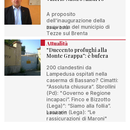
A proposito
dell'inaugurazione della
nuova ala del municipio di
23 apr 2012
Tezze sul Brenta
Attualità
“Duecento profughi alla
Monte Grappa”: è bufera
200 clandestini da
Lampedusa ospitati nella
caserma di Bassano? Cimatti:
“Assoluta chiusura”. Sbrollini
(Pd): "Governo e Regione
incapaci”. Finco e Bizzotto
(Lega)”: “Siamo alla follia”.
Lanzarin (Lega): “Le
23 set 2011
rassicurazioni di Maroni"