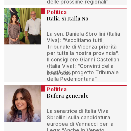
delle prossime regionali”
Politica
Italia Sì Italia No
La sen. Daniela Sbrollini (Italia
Viva): “Ascoltiamo tutti,
Tribunale di Vicenza priorità
per tutta la nostra provincia”.
Il consigliere Gianni Castellan
(Italia Viva): “Convinti della
bontà del progetto Tribunale
20 mar 2025
della Pedemontana”
Politica
Bufera generale
La senatrice di Italia Viva
Sbrollini sulla candidatura
europea di Vannacci per la
Lega: “Anche in Veneto