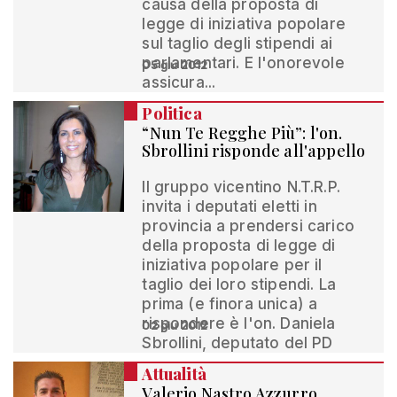
causa della proposta di
legge di iniziativa popolare
sul taglio degli stipendi ai
parlamentari. E l'onorevole
05 giu 2012
assicura...
Politica
“Nun Te Regghe Più”: l'on.
Sbrollini risponde all'appello
Il gruppo vicentino N.T.R.P.
invita i deputati eletti in
provincia a prendersi carico
della proposta di legge di
iniziativa popolare per il
taglio dei loro stipendi. La
prima (e finora unica) a
rispondere è l'on. Daniela
02 giu 2012
Sbrollini, deputato del PD
Attualità
Valerio Nastro Azzurro