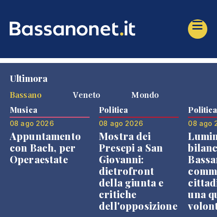
Ultimora
Bassano
Veneto
Mondo
Musica
Politica
Politic
08 ago 2026
08 ago 2026
08 ago 
Appuntamento
Mostra dei
Lumin
con Bach, per
Presepi a San
bilanc
Operaestate
Giovanni:
Bassa
dietrofront
comme
della giunta e
cittad
critiche
una q
dell'opposizione
volon