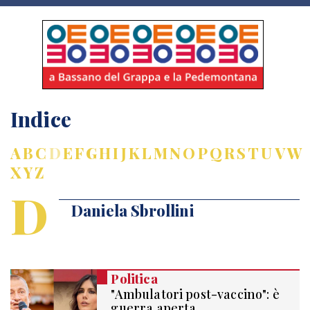
Indice
A
B
C
D
E
F
G
H
I
J
K
L
M
N
O
P
Q
R
S
T
U
V
W
X
Y
Z
D
Daniela Sbrollini
Politica
"Ambulatori post-vaccino": è
guerra aperta