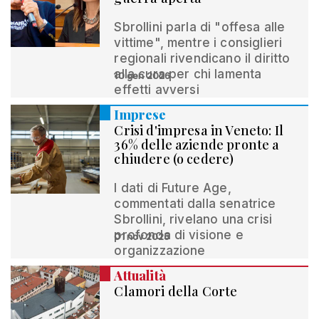
Sbrollini parla di "offesa alle
vittime", mentre i consiglieri
regionali rivendicano il diritto
alla cura per chi lamenta
10 gen 2026
effetti avversi
Imprese
Crisi d'impresa in Veneto: Il
36% delle aziende pronte a
chiudere (o cedere)
I dati di Future Age,
commentati dalla senatrice
Sbrollini, rivelano una crisi
profonda di visione e
01 nov 2025
organizzazione
Attualità
Clamori della Corte