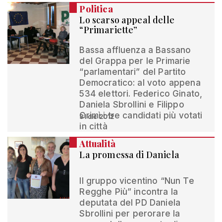
Politica
Lo scarso appeal delle
“Primariette”
Bassa affluenza a Bassano
del Grappa per le Primarie
“parlamentari” del Partito
Democratico: al voto appena
534 elettori. Federico Ginato,
Daniela Sbrollini e Filippo
Crimì i tre candidati più votati
31 dic 2012
in città
Attualità
La promessa di Daniela
Il gruppo vicentino “Nun Te
Regghe Più” incontra la
deputata del PD Daniela
Sbrollini per perorare la