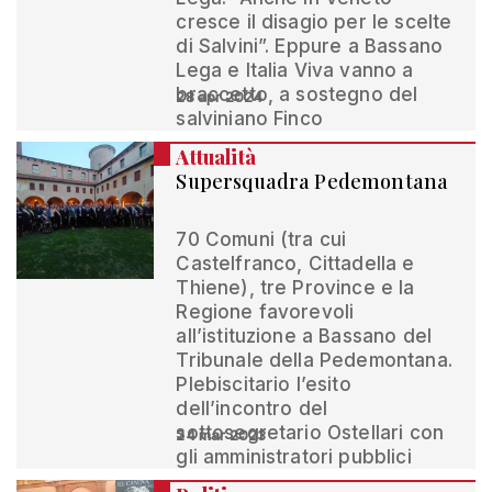
cresce il disagio per le scelte
di Salvini”. Eppure a Bassano
Lega e Italia Viva vanno a
braccetto, a sostegno del
28 apr 2024
salviniano Finco
Attualità
Supersquadra Pedemontana
70 Comuni (tra cui
Castelfranco, Cittadella e
Thiene), tre Province e la
Regione favorevoli
all’istituzione a Bassano del
Tribunale della Pedemontana.
Plebiscitario l’esito
dell’incontro del
sottosegretario Ostellari con
24 mar 2023
gli amministratori pubblici