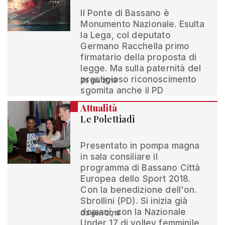
Il Ponte di Bassano è
Monumento Nazionale. Esulta
la Lega, col deputato
Germano Racchella primo
firmatario della proposta di
legge. Ma sulla paternità del
prestigioso riconoscimento
25 giu 2019
sgomita anche il PD
Attualità
Le Polettiadi
Presentato in pompa magna
in sala consiliare il
programma di Bassano Città
Europea dello Sport 2018.
Con la benedizione dell'on.
Sbrollini (PD). Si inizia già
domani, con la Nazionale
03 gen 2018
Under 17 di volley femminile