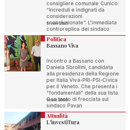
consigliere comunale Cunico:
“Increduli e indignati da
considerazioni
sconclusionate”. L'immediata
17 nov 2021
controreplica del sindaco
Politica
Bassano Viva
Incontro a Bassano con
Daniela Sbrollini, candidata
alla presidenza della Regione
per Italia Viva-PRI-PSI-Civica
per il Veneto. Che presenta i
“fondamentali” della sua lista.
Con tanto di frecciata sul
18 set 2020
sindaco Pavan
Attualità
L'investiTura