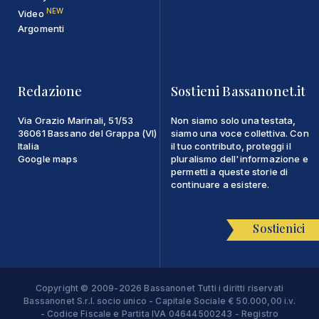
NEW
Video
Argomenti
Redazione
Sostieni Bassanonet.it
Via Orazio Marinali, 51/53
Non siamo solo una testata,
36061 Bassano del Grappa (VI)
siamo una voce collettiva. Con
Italia
il tuo contributo, proteggi il
Google maps
pluralismo dell'informazione e
permetti a queste storie di
continuare a esistere.
Sostienici
Copyright © 2009-2026 Bassanonet Tutti i diritti riservati
Bassanonet S.r.l. socio unico - Capitale Sociale € 50.000,00 i.v.
- Codice Fiscale e Partita IVA 04644500243 - Registro