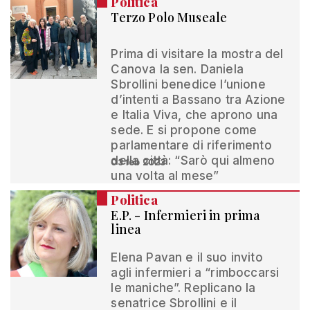
Politica
Terzo Polo Museale
Prima di visitare la mostra del
Canova la sen. Daniela
Sbrollini benedice l’unione
d’intenti a Bassano tra Azione
e Italia Viva, che aprono una
sede. E si propone come
parlamentare di riferimento
della città: “Sarò qui almeno
03 feb 2023
una volta al mese”
Politica
E.P. - Infermieri in prima
linea
Elena Pavan e il suo invito
agli infermieri a “rimboccarsi
le maniche”. Replicano la
senatrice Sbrollini e il