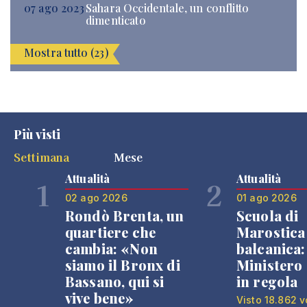
07 ago 2023
Sahara Occidentale, un conflitto
dimenticato
Mostra tutto (23)
Più visti
Settimana
Mese
Attualità
Attualità
1
2
02 ago 2026
01 ago 2026
Rondò Brenta, un
Scuola di
quartiere che
Marostica 
cambia: «Non
balcanica: 
siamo il Bronx di
Ministero 
Bassano, qui si
in regola
vive bene»
Visto 18.862 v