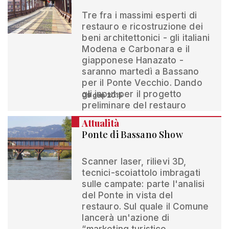
Tre fra i massimi esperti di
restauro e ricostruzione dei
beni architettonici - gli italiani
Modena e Carbonara e il
giapponese Hanazato -
saranno martedì a Bassano
per il Ponte Vecchio. Dando
gli input per il progetto
09 gen 2015
preliminare del restauro
Attualità
Ponte di Bassano Show
Scanner laser, rilievi 3D,
tecnici-scoiattolo imbragati
sulle campate: parte l'analisi
del Ponte in vista del
restauro. Sul quale il Comune
lancerà un'azione di