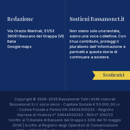
Redazione
Sostieni Bassanonet.it
Via Orazio Marinali, 51/53
Non siamo solo una testata,
36061 Bassano del Grappa (VI)
siamo una voce collettiva. Con
Italia
il tuo contributo, proteggi il
Google maps
pluralismo dell'informazione e
permetti a queste storie di
continuare a esistere.
Sostienici
Copyright © 2009-2026 Bassanonet Tutti i diritti riservati
Bassanonet S.r.l. socio unico - Capitale Sociale € 50.000,00 i.v.
- Codice Fiscale e Partita IVA 04644500243 - Registro
Imprese di Vicenza n° 04644500243 - REA n° 419353
Iscritto al Tribunale di Bassano del Grappa n.3/06 del 10 maggio
2006 | Iscritto al Registro degli Operatori di Comunicazione