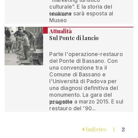
“marketing turistico
culturale”. E la storia del
restauro sarà esposta al
16 set 2014
Museo
Attualità
Sul Ponte di lancio
Parte l'operazione-restauro
del Ponte di Bassano. Con
una convenzione tra il
Comune di Bassano e
l'Università di Padova per
una diagnosi definitiva del
monumento. La gara del
progetto a marzo 2015. E sul
22 lug 2014
restauro del '90...
Indietro
1
2