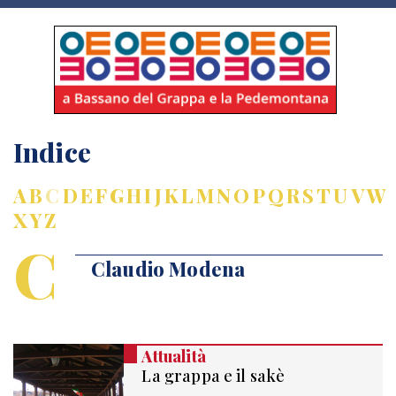
Indice
A
B
C
D
E
F
G
H
I
J
K
L
M
N
O
P
Q
R
S
T
U
V
W
X
Y
Z
C
Claudio Modena
Attualità
La grappa e il sakè