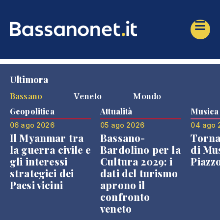
Ultimora
Bassano
Veneto
Mondo
Geopolitica
Attualità
Musica
06 ago 2026
05 ago 2026
04 ago 
Il Myanmar tra
Bassano-
Torna
la guerra civile e
Bardolino per la
di Mus
gli interessi
Cultura 2029: i
Piazz
strategici dei
dati del turismo
Paesi vicini
aprono il
confronto
veneto