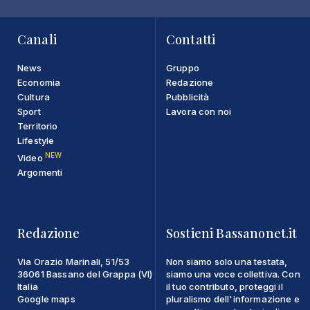
Canali
Contatti
News
Gruppo
Economia
Redazione
Cultura
Pubblicità
Sport
Lavora con noi
Territorio
Lifestyle
NEW
Video
Argomenti
Redazione
Sostieni Bassanonet.it
Via Orazio Marinali, 51/53
Non siamo solo una testata,
36061 Bassano del Grappa (VI)
siamo una voce collettiva. Con
Italia
il tuo contributo, proteggi il
Google maps
pluralismo dell'informazione e