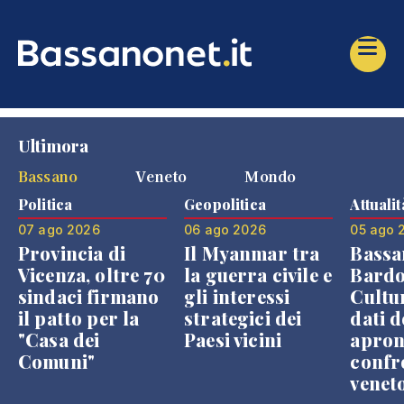
Ultimora
Bassano
Veneto
Mondo
Politica
Geopolitica
Attualit
07 ago 2026
06 ago 2026
05 ago 
Provincia di
Il Myanmar tra
Bassa
Vicenza, oltre 70
la guerra civile e
Bardo
sindaci firmano
gli interessi
Cultur
il patto per la
strategici dei
dati d
"Casa dei
Paesi vicini
apron
Comuni"
confr
venet