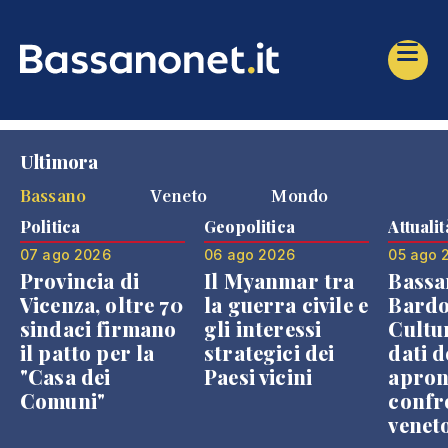
Ultimora
Bassano
Veneto
Mondo
Politica
Geopolitica
Attualit
07 ago 2026
06 ago 2026
05 ago 
Provincia di
Il Myanmar tra
Bassa
Vicenza, oltre 70
la guerra civile e
Bardo
sindaci firmano
gli interessi
Cultur
il patto per la
strategici dei
dati d
"Casa dei
Paesi vicini
apron
Comuni"
confr
venet