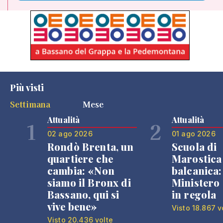
Più visti
Settimana
Mese
Attualità
Attualità
1
2
02 ago 2026
01 ago 2026
Rondò Brenta, un
Scuola di
quartiere che
Marostica 
cambia: «Non
balcanica: 
siamo il Bronx di
Ministero 
Bassano, qui si
in regola
vive bene»
Visto 18.867 v
Visto 20.436 volte