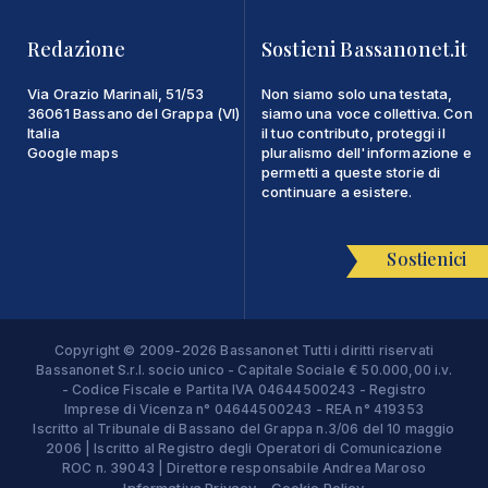
Redazione
Sostieni Bassanonet.it
Via Orazio Marinali, 51/53
Non siamo solo una testata,
36061 Bassano del Grappa (VI)
siamo una voce collettiva. Con
Italia
il tuo contributo, proteggi il
Google maps
pluralismo dell'informazione e
permetti a queste storie di
continuare a esistere.
Sostienici
Copyright © 2009-2026 Bassanonet Tutti i diritti riservati
Bassanonet S.r.l. socio unico - Capitale Sociale € 50.000,00 i.v.
- Codice Fiscale e Partita IVA 04644500243 - Registro
Imprese di Vicenza n° 04644500243 - REA n° 419353
Iscritto al Tribunale di Bassano del Grappa n.3/06 del 10 maggio
2006 | Iscritto al Registro degli Operatori di Comunicazione
ROC n. 39043 | Direttore responsabile Andrea Maroso
Informativa Privacy
Cookie Policy