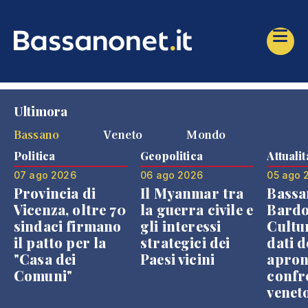
Ultimora
Bassano
Veneto
Mondo
Politica
Geopolitica
Attualit
07 ago 2026
06 ago 2026
05 ago 
Provincia di
Il Myanmar tra
Bassa
Vicenza, oltre 70
la guerra civile e
Bardo
sindaci firmano
gli interessi
Cultur
il patto per la
strategici dei
dati d
"Casa dei
Paesi vicini
apron
Comuni"
confr
venet