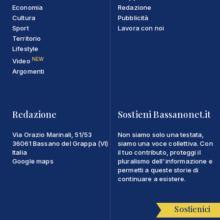
Economia
Redazione
Cultura
Pubblicità
Sport
Lavora con noi
Territorio
Lifestyle
NEW
Video
Argomenti
Redazione
Sostieni Bassanonet.it
Via Orazio Marinali, 51/53
Non siamo solo una testata,
36061 Bassano del Grappa (VI)
siamo una voce collettiva. Con
Italia
il tuo contributo, proteggi il
Google maps
pluralismo dell'informazione e
permetti a queste storie di
continuare a esistere.
Sostienici